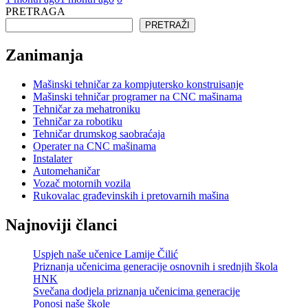
PRETRAGA
PRETRAŽI
Zanimanja
Mašinski tehničar za kompjutersko konstruisanje
Mašinski tehničar programer na CNC mašinama
Tehničar za mehatroniku
Tehničar za robotiku
Tehničar drumskog saobraćaja
Operater na CNC mašinama
Instalater
Automehaničar
Vozač motornih vozila
Rukovalac građevinskih i pretovarnih mašina
Najnoviji članci
Uspjeh naše učenice Lamije Čilić
Priznanja učenicima generacije osnovnih i srednjih škola
HNK
Svečana dodjela priznanja učenicima generacije
Ponosi naše škole