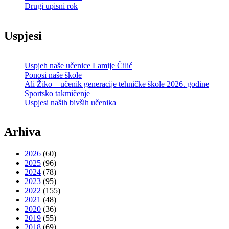
Drugi upisni rok
Uspjesi
Uspjeh naše učenice Lamije Čilić
Ponosi naše škole
Ali Žiko – učenik generacije tehničke škole 2026. godine
Sportsko takmičenje
Uspjesi naših bivših učenika
Arhiva
2026
(60)
2025
(96)
2024
(78)
2023
(95)
2022
(155)
2021
(48)
2020
(36)
2019
(55)
2018
(69)