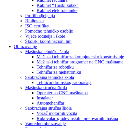
Kabinet računara
Kabinet “Turski kutak”
Kabinet elektrotehnike
Profili odjeljenja
Biblioteka
ISO certifikat
Pomoćno tehničko osoblje
Vijeće roditelja i škole
Školski koordinacioni tim
Obrazovanje
Mašinska tehnička škola
Mašinski tehničar za kompjutersko konstruisanje
Mašinski tehničar programer na CNC mašinama
Tehničar za robotiku
Tehničar za mehatroniku
Saobraćajna tehnička škola
Tehničar drumskog saobraćaja
Mašinska stručna škola
Operater na CNC mašinama
Instalater
Automehaničar
Saobraćajna stručna škola
Vozač motornih vozila
Rukovalac građevinskih i pretovarnih mašina
Vanredno obrazovanje