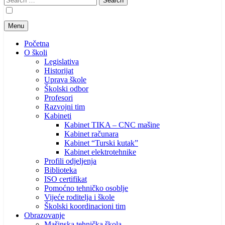
for:
Menu
Početna
O školi
Legislativa
Historijat
Uprava škole
Školski odbor
Profesori
Razvojni tim
Kabineti
Kabinet TIKA – CNC mašine
Kabinet računara
Kabinet “Turski kutak”
Kabinet elektrotehnike
Profili odjeljenja
Biblioteka
ISO certifikat
Pomoćno tehničko osoblje
Vijeće roditelja i škole
Školski koordinacioni tim
Obrazovanje
Mašinska tehnička škola