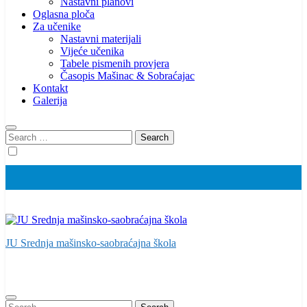
Nastavni planovi
Oglasna ploča
Za učenike
Nastavni materijali
Vijeće učenika
Tabele pismenih provjera
Časopis Mašinac & Sobraćajac
Kontakt
Galerija
Search
for:
JU Srednja mašinsko-saobraćajna škola
Search