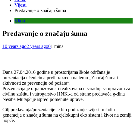
Vijesti
Predavanje o značaju šuma
Vijesti
Predavanje o značaju šuma
10 years ago
2 years ago
0
1 mins
Dana 27.04.2016 godine u prostorijama škole održana je
prezentacija učenicima prvih razreda na temu „Značaj šuma i
aktivnosti za prevenciju od požara“.
Prezentacija je organizovana i realizovana u saradnji sa upravom za
civilnu zaštitu i vatrogarstvo HNK.-a od strane predavača g-dina
Nesiba Mutapčije ispred pomenute uprave.
Cilj predavanja/prezentacije je bio podizanje svijesti mladih
generacija o značaju šuma na cjelokupni eko sistem i život na zemlji
uopće.