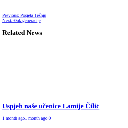
Post
Previous:
Posjeta Tešnju
Next:
Đak generacije
navigation
Related News
Uspjeh naše učenice Lamije Čilić
1 month ago
1 month ago
0