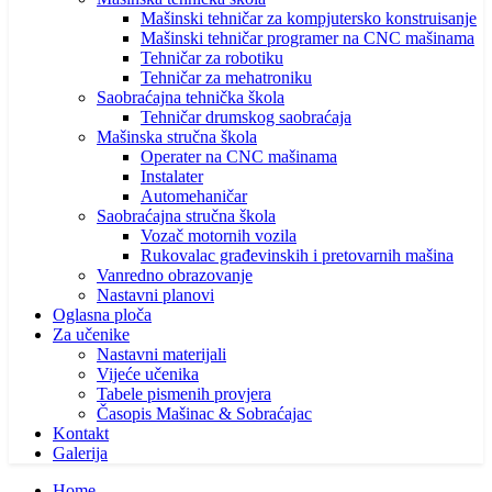
Mašinski tehničar za kompjutersko konstruisanje
Mašinski tehničar programer na CNC mašinama
Tehničar za robotiku
Tehničar za mehatroniku
Saobraćajna tehnička škola
Tehničar drumskog saobraćaja
Mašinska stručna škola
Operater na CNC mašinama
Instalater
Automehaničar
Saobraćajna stručna škola
Vozač motornih vozila
Rukovalac građevinskih i pretovarnih mašina
Vanredno obrazovanje
Nastavni planovi
Oglasna ploča
Za učenike
Nastavni materijali
Vijeće učenika
Tabele pismenih provjera
Časopis Mašinac & Sobraćajac
Kontakt
Galerija
Home