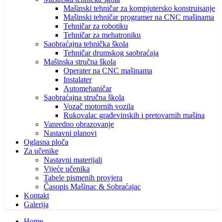
Mašinski tehničar za kompjutersko konstruisanje
Mašinski tehničar programer na CNC mašinama
Tehničar za robotiku
Tehničar za mehatroniku
Saobraćajna tehnička škola
Tehničar drumskog saobraćaja
Mašinska stručna škola
Operater na CNC mašinama
Instalater
Automehaničar
Saobraćajna stručna škola
Vozač motornih vozila
Rukovalac građevinskih i pretovarnih mašina
Vanredno obrazovanje
Nastavni planovi
Oglasna ploča
Za učenike
Nastavni materijali
Vijeće učenika
Tabele pismenih provjera
Časopis Mašinac & Sobraćajac
Kontakt
Galerija
Home