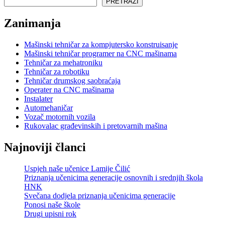
PRETRAŽI
Zanimanja
Mašinski tehničar za kompjutersko konstruisanje
Mašinski tehničar programer na CNC mašinama
Tehničar za mehatroniku
Tehničar za robotiku
Tehničar drumskog saobraćaja
Operater na CNC mašinama
Instalater
Automehaničar
Vozač motornih vozila
Rukovalac građevinskih i pretovarnih mašina
Najnoviji članci
Uspjeh naše učenice Lamije Čilić
Priznanja učenicima generacije osnovnih i srednjih škola
HNK
Svečana dodjela priznanja učenicima generacije
Ponosi naše škole
Drugi upisni rok