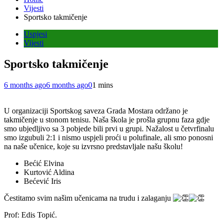
Vijesti
Sportsko takmičenje
Uspjesi
Vijesti
Sportsko takmičenje
6 months ago
6 months ago
0
1 mins
U organizaciji Sportskog saveza Grada Mostara održano je
takmičenje u stonom tenisu. Naša škola je prošla grupnu faza gdje
smo ubjedljivo sa 3 pobjede bili prvi u grupi. Nažalost u četvrfinalu
smo izgubuli 2:1 i nismo uspjeli proći u polufinale, ali smo ponosni
na naše učenice, koje su izvrsno predstavljale našu školu!
Bećić Elvina
Kurtović Aldina
Bećević Iris
Čestitamo svim našim učenicama na trudu i zalaganju
Prof: Edis Topić.