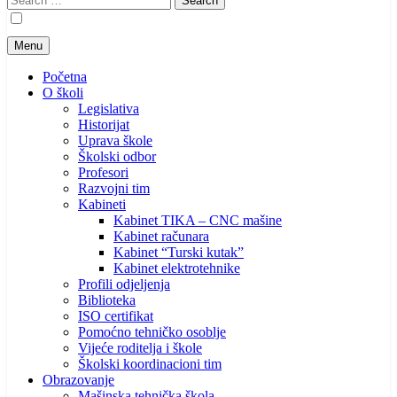
for:
Menu
Početna
O školi
Legislativa
Historijat
Uprava škole
Školski odbor
Profesori
Razvojni tim
Kabineti
Kabinet TIKA – CNC mašine
Kabinet računara
Kabinet “Turski kutak”
Kabinet elektrotehnike
Profili odjeljenja
Biblioteka
ISO certifikat
Pomoćno tehničko osoblje
Vijeće roditelja i škole
Školski koordinacioni tim
Obrazovanje
Mašinska tehnička škola