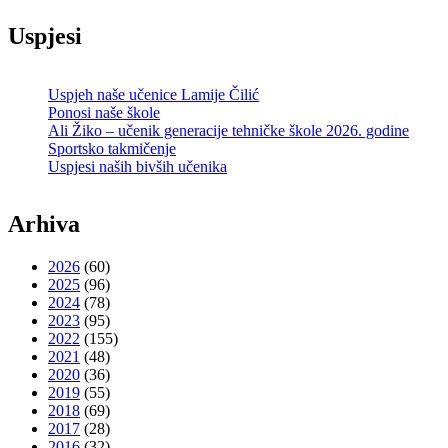
Uspjesi
Uspjeh naše učenice Lamije Čilić
Ponosi naše škole
Ali Žiko – učenik generacije tehničke škole 2026. godine
Sportsko takmičenje
Uspjesi naših bivših učenika
Arhiva
2026
(60)
2025
(96)
2024
(78)
2023
(95)
2022
(155)
2021
(48)
2020
(36)
2019
(55)
2018
(69)
2017
(28)
2016
(32)