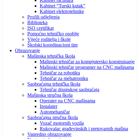
Kabinet računara
Kabinet “Turski kutak”
Kabinet elektrotehnike
Profili odjeljenja
Biblioteka
ISO certifikat
Pomoćno tehničko osoblje
Vijeće roditelja i škole
Školski koordinacioni tim
Obrazovanje
Mašinska tehnička škola
Mašinski tehničar za kompjutersko konstruisanje
Mašinski tehničar programer na CNC mašinama
Tehničar za robotiku
Tehničar za mehatroniku
Saobraćajna tehnička škola
Tehničar drumskog saobraćaja
Mašinska stručna škola
Operater na CNC mašinama
Instalater
Automehaničar
Saobraćajna stručna škola
Vozač motornih vozila
Rukovalac građevinskih i pretovarnih mašina
Vanredno obrazovanje