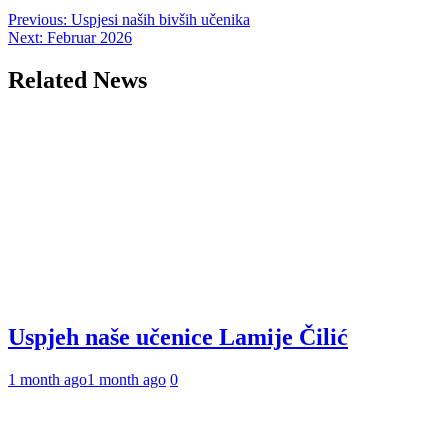
Post
Previous:
Uspjesi naših bivših učenika
Next:
Februar 2026
navigation
Related News
Uspjeh naše učenice Lamije Čilić
1 month ago
1 month ago
0