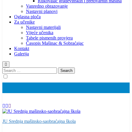
Rukovalac građevinskih i pretovarnih mašina
Vanredno obrazovanje
Nastavni planovi
Oglasna ploča
Za učenike
Nastavni materijali
Vijeće učenika
Tabele pismenih provjera
Časopis Mašinac & Sobraćajac
Kontakt
Galerija
Search
for:
JU Srednja mašinsko-saobraćajna škola