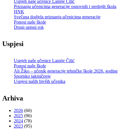
Uspjeh naše učenice Lamije Čilić
Priznanja učenicima generacije osnovnih i srednjih škola
HNK
Svečana dodjela priznanja učenicima generacije
Ponosi naše škole
Drugi upisni rok
Uspjesi
Uspjeh naše učenice Lamije Čilić
Ponosi naše škole
Ali Žiko – učenik generacije tehničke škole 2026. godine
Sportsko takmičenje
Uspjesi naših bivših učenika
Arhiva
2026
(60)
2025
(96)
2024
(78)
2023
(95)