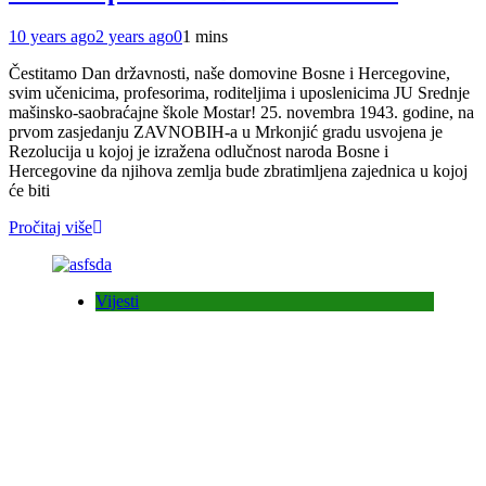
10 years ago
2 years ago
0
1 mins
Čestitamo Dan državnosti, naše domovine Bosne i Hercegovine,
svim učenicima, profesorima, roditeljima i uposlenicima JU Srednje
mašinsko-saobraćajne škole Mostar! 25. novembra 1943. godine, na
prvom zasjedanju ZAVNOBIH-a u Mrkonjić gradu usvojena je
Rezolucija u kojoj je izražena odlučnost naroda Bosne i
Hercegovine da njihova zemlja bude zbratimljena zajednica u kojoj
će biti
Pročitaj više
Vijesti