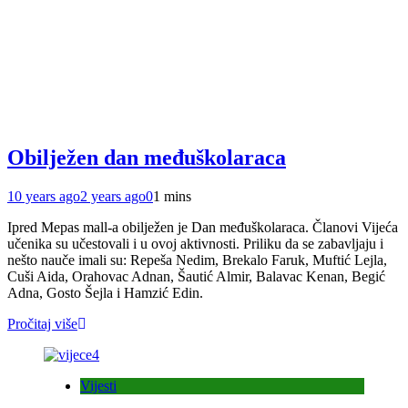
Obilježen dan međuškolaraca
10 years ago
2 years ago
0
1 mins
Ipred Mepas mall-a obilježen je Dan međuškolaraca. Članovi Vijeća
učenika su učestovali i u ovoj aktivnosti. Priliku da se zabavljaju i
nešto nauče imali su: Repeša Nedim, Brekalo Faruk, Muftić Lejla,
Cuši Aida, Orahovac Adnan, Šautić Almir, Balavac Kenan, Begić
Adna, Gosto Šejla i Hamzić Edin.
Pročitaj više
Vijesti