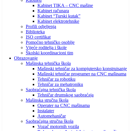
Kabineti
Kabinet TIKA – CNC mašine
Kabinet računara
Kabinet “Turski kutak”
Kabinet elektrotehnike
Profili odjeljenja
Biblioteka
ISO certifikat
Pomoćno tehničko osoblje
Vijeće roditelja i škole
Školski koordinacioni tim
Obrazovanje
Mašinska tehnička škola
Mašinski tehničar za kompjutersko konstruisanje
Mašinski tehničar programer na CNC mašinama
Tehničar za robotiku
Tehničar za mehatroniku
Saobraćajna tehnička škola
Tehničar drumskog saobraćaja
Mašinska stručna škola
Operater na CNC mašinama
Instalater
Automehaničar
Saobraćajna stručna škola
Vozač motornih vozila