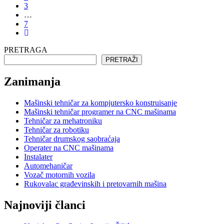
3
…
7
PRETRAGA
PRETRAŽI
Zanimanja
Mašinski tehničar za kompjutersko konstruisanje
Mašinski tehničar programer na CNC mašinama
Tehničar za mehatroniku
Tehničar za robotiku
Tehničar drumskog saobraćaja
Operater na CNC mašinama
Instalater
Automehaničar
Vozač motornih vozila
Rukovalac građevinskih i pretovarnih mašina
Najnoviji članci