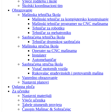
Vijeće roditelja i škole
Školski koordinacioni tim
Obrazovanje
Mašinska tehnička škola
Mašinski tehničar za kompjutersko konstruisanje
Mašinski tehničar programer na CNC mašinama
Tehničar za robotiku
Tehničar za mehatroniku
Saobraćajna tehnička škola
Tehničar drumskog saobraćaja
Mašinska stručna škola
Operater na CNC mašinama
Instalater
Automehaničar
Saobraćajna stručna škola
Vozač motornih vozila
Rukovalac građevinskih i pretovarnih mašina
Vanredno obrazovanje
Nastavni planovi
Oglasna ploča
Za učenike
Nastavni materijali
Vijeće učenika
Tabele pismenih provjera
Časopis Mašinac & Sobraćajac