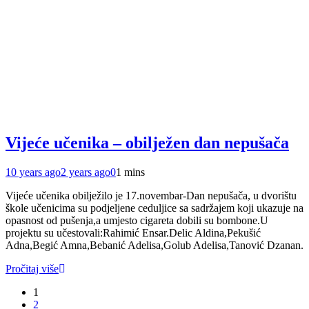
Vijeće učenika – obilježen dan nepušača
10 years ago
2 years ago
0
1 mins
Vijeće učenika obilježilo je 17.novembar-Dan nepušača, u dvorištu
škole učenicima su podjeljene ceduljice sa sadržajem koji ukazuje na
opasnost od pušenja,a umjesto cigareta dobili su bombone.U
projektu su učestovali:Rahimić Ensar.Delic Aldina,Pekušić
Adna,Begić Amna,Bebanić Adelisa,Golub Adelisa,Tanović Dzanan.
Pročitaj više
1
2