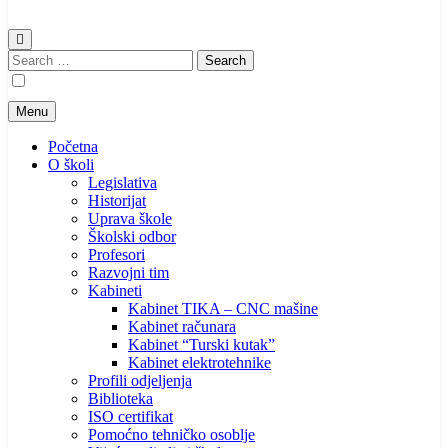
Search
for:
Menu
Početna
O školi
Legislativa
Historijat
Uprava škole
Školski odbor
Profesori
Razvojni tim
Kabineti
Kabinet TIKA – CNC mašine
Kabinet računara
Kabinet “Turski kutak”
Kabinet elektrotehnike
Profili odjeljenja
Biblioteka
ISO certifikat
Pomoćno tehničko osoblje