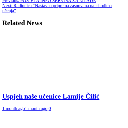
Post
Previous:
POSJETA INFO SERVISA ZA MLADE
Next:
Radionica “Nastavna priprema zasnovana na ishodima
navigation
učenja”
Related News
Uspjeh naše učenice Lamije Čilić
1 month ago
1 month ago
0