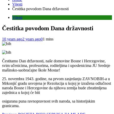
Vijesti
Čestitka povodom Dana državnosti
Vijesti
Čestitka povodom Dana državnosti
10 years ago
2 years ago
0
1 mins
Čestitamo Dan državnosti, naše domovine Bosne i Hercegovine,
svim učenicima, profesorima, roditeljima i uposlenicima JU Srednje
mašinsko-saobraćajne škole Mostar!
25. novembra 1943. godine, na prvom zasjedanju ZAVNOBIH-a u
Mrkonjić gradu usvojena je Rezolucija u kojoj je izražena odlučnost
naroda Bosne i Hercegovine da njihova zemlja bude zbratimljena
zajednica u kojoj će biti
osigurana puna ravnopravnost svih naroda, sa historijskim
granicama.