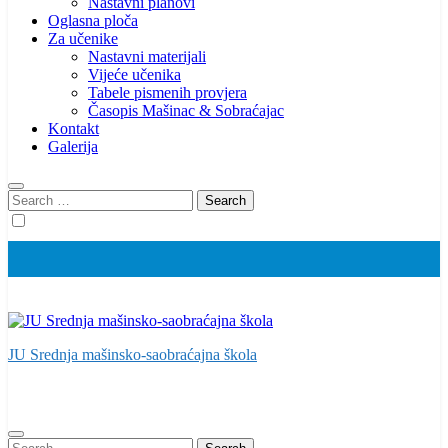
Nastavni planovi
Oglasna ploča
Za učenike
Nastavni materijali
Vijeće učenika
Tabele pismenih provjera
Časopis Mašinac & Sobraćajac
Kontakt
Galerija
Search
for:
JU Srednja mašinsko-saobraćajna škola
Search