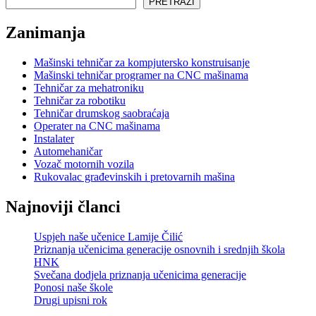
PRETRAŽI
Zanimanja
Mašinski tehničar za kompjutersko konstruisanje
Mašinski tehničar programer na CNC mašinama
Tehničar za mehatroniku
Tehničar za robotiku
Tehničar drumskog saobraćaja
Operater na CNC mašinama
Instalater
Automehaničar
Vozač motornih vozila
Rukovalac građevinskih i pretovarnih mašina
Najnoviji članci
Uspjeh naše učenice Lamije Čilić
Priznanja učenicima generacije osnovnih i srednjih škola
HNK
Svečana dodjela priznanja učenicima generacije
Ponosi naše škole
Drugi upisni rok