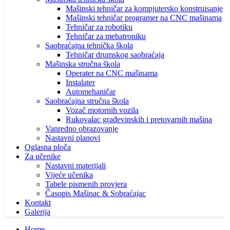
Mašinski tehničar za kompjutersko konstruisanje
Mašinski tehničar programer na CNC mašinama
Tehničar za robotiku
Tehničar za mehatroniku
Saobraćajna tehnička škola
Tehničar drumskog saobraćaja
Mašinska stručna škola
Operater na CNC mašinama
Instalater
Automehaničar
Saobraćajna stručna škola
Vozač motornih vozila
Rukovalac građevinskih i pretovarnih mašina
Vanredno obrazovanje
Nastavni planovi
Oglasna ploča
Za učenike
Nastavni materijali
Vijeće učenika
Tabele pismenih provjera
Časopis Mašinac & Sobraćajac
Kontakt
Galerija
Home