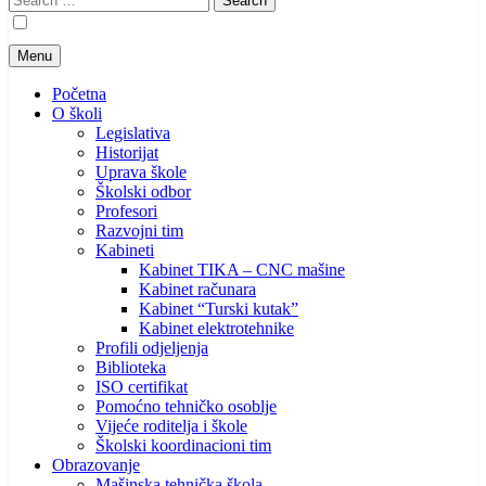
for:
Menu
Početna
O školi
Legislativa
Historijat
Uprava škole
Školski odbor
Profesori
Razvojni tim
Kabineti
Kabinet TIKA – CNC mašine
Kabinet računara
Kabinet “Turski kutak”
Kabinet elektrotehnike
Profili odjeljenja
Biblioteka
ISO certifikat
Pomoćno tehničko osoblje
Vijeće roditelja i škole
Školski koordinacioni tim
Obrazovanje
Mašinska tehnička škola