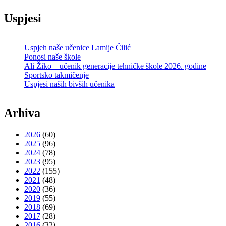
Uspjesi
Uspjeh naše učenice Lamije Čilić
Ponosi naše škole
Ali Žiko – učenik generacije tehničke škole 2026. godine
Sportsko takmičenje
Uspjesi naših bivših učenika
Arhiva
2026
(60)
2025
(96)
2024
(78)
2023
(95)
2022
(155)
2021
(48)
2020
(36)
2019
(55)
2018
(69)
2017
(28)
2016
(32)