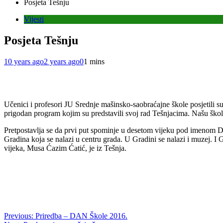
Posjeta Tešnju
Vijesti
Posjeta Tešnju
10 years ago
2 years ago
0
1 mins
Učenici i profesori JU Srednje mašinsko-saobraćajne škole posjetili s
prigodan program kojim su predstavili svoj rad Tešnjacima. Našu školu
Pretpostavlja se da prvi put spominje u desetom vijeku pod imenom De
Gradina koja se nalazi u centru grada. U Gradini se nalazi i muzej. I
vijeka, Musa Ćazim Ćatić, je iz Tešnja.
Post
Previous:
Priredba – DAN Škole 2016.