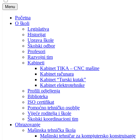
Menu
Početna
O školi
Legislativa
Historijat
Uprava škole
Školski odbor
Profesori
Razvojni tim
Kabineti
Kabinet TIKA – CNC mašine
Kabinet računara
Kabinet “Turski kutak”
Kabinet elektrotehnike
Profili odjeljenja
Biblioteka
ISO certifikat
Pomoćno tehničko osoblje
Vijeće roditelja i škole
Školski koordinacioni tim
Obrazovanje
Mašinska tehnička škola
Mašinski tehničar za kompjutersko konstruisanje