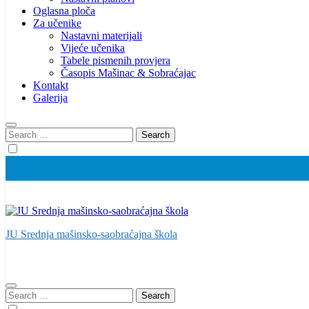
Oglasna ploča
Za učenike
Nastavni materijali
Vijeće učenika
Tabele pismenih provjera
Časopis Mašinac & Sobraćajac
Kontakt
Galerija
Search
for:
JU Srednja mašinsko-saobraćajna škola
Search
for: