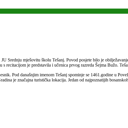
u JU Srednju mješovitu školu Tešanj. Povod posjete bilo je obilježavanj
 s recitacijom je predstavila i učenica prvog razreda Šejma Bužo. Teša
snik. Pod današnjim imenom Tešanj spominje se 1461.godine u Povelji k
 Gradina je značajna turistička lokacija. Jedan od najpoznatijih bosansk