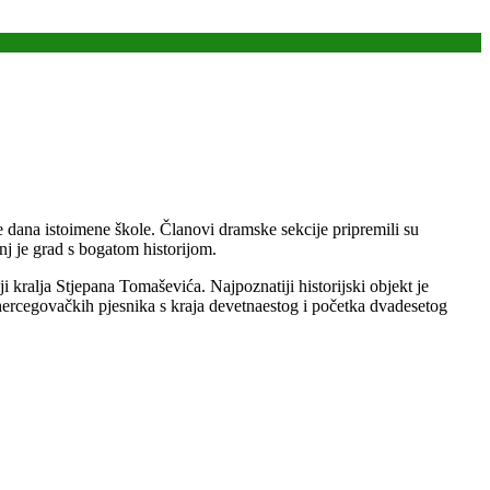
e dana istoimene škole. Članovi dramske sekcije pripremili su
nj je grad s bogatom historijom.
ralja Stjepana Tomaševića. Najpoznatiji historijski objekt je
ohercegovačkih pjesnika s kraja devetnaestog i početka dvadesetog