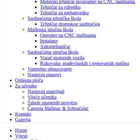
Mašinski tehničar programer na CNC mašinama
Tehničar za robotiku
Tehničar za mehatroniku
Saobraćajna tehnička škola
Tehničar drumskog saobraćaja
Mašinska stručna škola
Operater na CNC mašinama
Instalater
Automehaničar
Saobraćajna stručna škola
Vozač motornih vozila
Rukovalac građevinskih i pretovarnih mašina
Vanredno obrazovanje
Nastavni planovi
Oglasna ploča
Za učenike
Nastavni materijali
Vijeće učenika
Tabele pismenih provjera
Časopis Mašinac & Sobraćajac
Kontakt
Galerija
Home
Vijesti