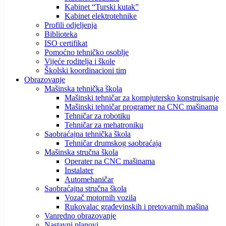
Kabinet “Turski kutak”
Kabinet elektrotehnike
Profili odjeljenja
Biblioteka
ISO certifikat
Pomoćno tehničko osoblje
Vijeće roditelja i škole
Školski koordinacioni tim
Obrazovanje
Mašinska tehnička škola
Mašinski tehničar za kompjutersko konstruisanje
Mašinski tehničar programer na CNC mašinama
Tehničar za robotiku
Tehničar za mehatroniku
Saobraćajna tehnička škola
Tehničar drumskog saobraćaja
Mašinska stručna škola
Operater na CNC mašinama
Instalater
Automehaničar
Saobraćajna stručna škola
Vozač motornih vozila
Rukovalac građevinskih i pretovarnih mašina
Vanredno obrazovanje
Nastavni planovi