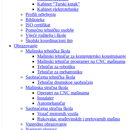
Kabinet “Turski kutak”
Kabinet elektrotehnike
Profili odjeljenja
Biblioteka
ISO certifikat
Pomoćno tehničko osoblje
Vijeće roditelja i škole
Školski koordinacioni tim
Obrazovanje
Mašinska tehnička škola
Mašinski tehničar za kompjutersko konstruisanje
Mašinski tehničar programer na CNC mašinama
Tehničar za robotiku
Tehničar za mehatroniku
Saobraćajna tehnička škola
Tehničar drumskog saobraćaja
Mašinska stručna škola
Operater na CNC mašinama
Instalater
Automehaničar
Saobraćajna stručna škola
Vozač motornih vozila
Rukovalac građevinskih i pretovarnih mašina
Vanredno obrazovanje
Nastavni planovi