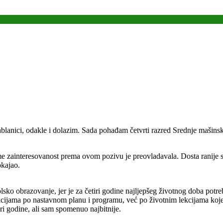
lanici, odakle i dolazim. Sada pohađam četvrti razred Srednje mašinsk
zainteresovanost prema ovom pozivu je preovladavala. Dosta ranije sa
okajao.
lsko obrazovanje, jer je za četiri godine najljepšeg životnog doba potr
lekcijama po nastavnom planu i programu, već po životnim lekcijama k
iri godine, ali sam spomenuo najbitnije.