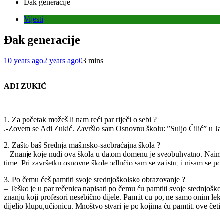
Đak generacije
Vijesti
Đak generacije
10 years ago
2 years ago
0
3 mins
ADI ZUKIĆ
1. Za početak možeš li nam reći par riječi o sebi ?
.-Zovem se Adi Zukić. Završio sam Osnovnu školu: ”Suljo Čilić” u Jab
2. Zašto baš Srednja mašinsko-saobraćajna škola ?
– Znanje koje nudi ova škola u datom domenu je sveobuhvatno. Naime 
time. Pri završetku osnovne škole odlučio sam se za istu, i nisam se p
3. Po čemu ćeš pamtiti svoje srednjoškolsko obrazovanje ?
– Teško je u par rečenica napisati po čemu ću pamtiti svoje srednjoško
znanju koji profesori nesebično dijele. Pamtit cu po, ne samo onim 
dijelio klupu,učionicu. Mnoštvo stvari je po kojima ću pamtiti ove čet