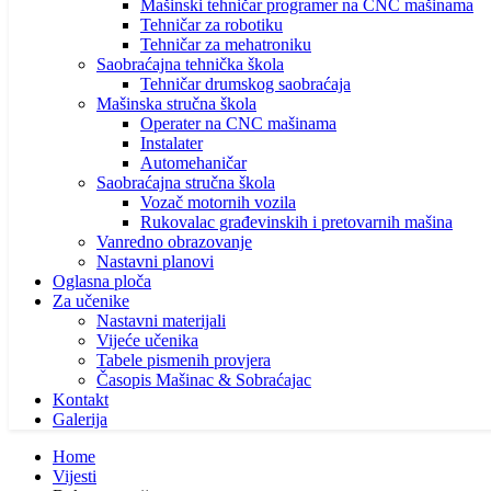
Mašinski tehničar programer na CNC mašinama
Tehničar za robotiku
Tehničar za mehatroniku
Saobraćajna tehnička škola
Tehničar drumskog saobraćaja
Mašinska stručna škola
Operater na CNC mašinama
Instalater
Automehaničar
Saobraćajna stručna škola
Vozač motornih vozila
Rukovalac građevinskih i pretovarnih mašina
Vanredno obrazovanje
Nastavni planovi
Oglasna ploča
Za učenike
Nastavni materijali
Vijeće učenika
Tabele pismenih provjera
Časopis Mašinac & Sobraćajac
Kontakt
Galerija
Home
Vijesti