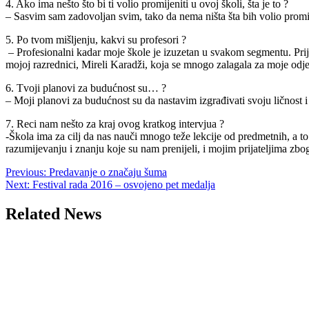
4. Ako ima nešto što bi ti volio promijeniti u ovoj školi, šta je to ?
– Sasvim sam zadovoljan svim, tako da nema ništa šta bih volio promij
5. Po tvom mišljenju, kakvi su profesori ?
– Profesionalni kadar moje škole je izuzetan u svakom segmentu. Prije 
mojoj razrednici, Mireli Karadži, koja se mnogo zalagala za moje odje
6. Tvoji planovi za budućnost su… ?
– Moji planovi za budućnost su da nastavim izgrađivati svoju ličnost 
7. Reci nam nešto za kraj ovog kratkog intervjua ?
-Škola ima za cilj da nas nauči mnogo teže lekcije od predmetnih, a to
razumijevanju i znanju koje su nam prenijeli, i mojim prijateljima zbog
Post
Previous:
Predavanje o značaju šuma
Next:
Festival rada 2016 – osvojeno pet medalja
navigation
Related News