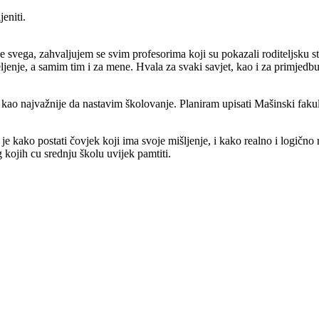
eniti.
svega, zahvaljujem se svim profesorima koji su pokazali roditeljsku stra
ljenje, a samim tim i za mene. Hvala za svaki savjet, kao i za primjedbu
i kao najvažnije da nastavim školovanje. Planiram upisati Mašinski faku
 je kako postati čovjek koji ima svoje mišljenje, i kako realno i logič
 kojih cu srednju školu uvijek pamtiti.