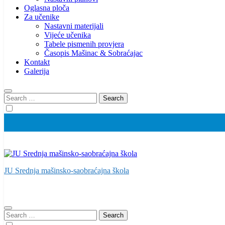
Oglasna ploča
Za učenike
Nastavni materijali
Vijeće učenika
Tabele pismenih provjera
Časopis Mašinac & Sobraćajac
Kontakt
Galerija
Search
for:
JU Srednja mašinsko-saobraćajna škola
Search
for: