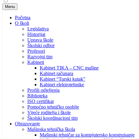
Menu
Početna
O školi
Legislativa
Historijat
Uprava škole
Školski odbor
Profesori
Razvojni tim
Kabineti
Kabinet TIKA – CNC mašine
Kabinet računara
Kabinet “Turski kutak”
Kabinet elektrotehnike
Profili odjeljenja
Biblioteka
ISO certifikat
Pomoćno tehničko osoblje
Vijeće roditelja i škole
Školski koordinacioni tim
Obrazovanje
Mašinska tehnička škola
Mašinski tehničar za kompjutersko konstruisanje