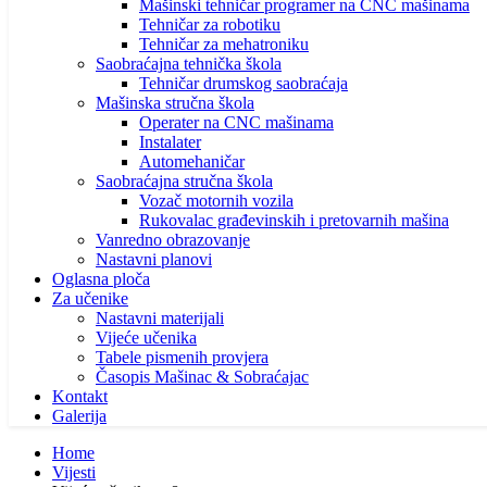
Mašinski tehničar programer na CNC mašinama
Tehničar za robotiku
Tehničar za mehatroniku
Saobraćajna tehnička škola
Tehničar drumskog saobraćaja
Mašinska stručna škola
Operater na CNC mašinama
Instalater
Automehaničar
Saobraćajna stručna škola
Vozač motornih vozila
Rukovalac građevinskih i pretovarnih mašina
Vanredno obrazovanje
Nastavni planovi
Oglasna ploča
Za učenike
Nastavni materijali
Vijeće učenika
Tabele pismenih provjera
Časopis Mašinac & Sobraćajac
Kontakt
Galerija
Home
Vijesti