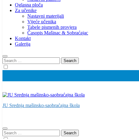
Oglasna ploča
Za učenike
Nastavni materijali
Vijeće učenika
Tabele pismenih provjera
Časopis Mašinac & Sobraćajac
Kontakt
Galerija
Search
for:
JU Srednja mašinsko-saobraćajna škola
Search
for: