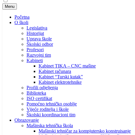
Menu
Početna
O školi
Legislativa
Historijat
Uprava škole
Školski odbor
Profesori
Razvojni tim
Kabineti
Kabinet TIKA – CNC mašine
Kabinet računara
Kabinet “Turski kutak”
Kabinet elektrotehnike
Profili odjeljenja
Biblioteka
ISO certifikat
Pomoćno tehničko osoblje
Vijeće roditelja i škole
Školski koordinacioni tim
Obrazovanje
Mašinska tehnička škola
Mašinski tehničar za kompjutersko konstruisanje