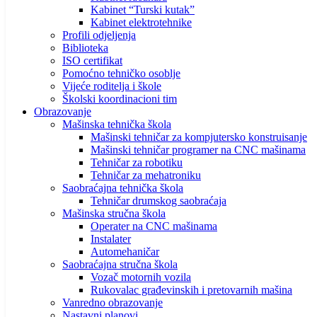
Kabinet “Turski kutak”
Kabinet elektrotehnike
Profili odjeljenja
Biblioteka
ISO certifikat
Pomoćno tehničko osoblje
Vijeće roditelja i škole
Školski koordinacioni tim
Obrazovanje
Mašinska tehnička škola
Mašinski tehničar za kompjutersko konstruisanje
Mašinski tehničar programer na CNC mašinama
Tehničar za robotiku
Tehničar za mehatroniku
Saobraćajna tehnička škola
Tehničar drumskog saobraćaja
Mašinska stručna škola
Operater na CNC mašinama
Instalater
Automehaničar
Saobraćajna stručna škola
Vozač motornih vozila
Rukovalac građevinskih i pretovarnih mašina
Vanredno obrazovanje
Nastavni planovi