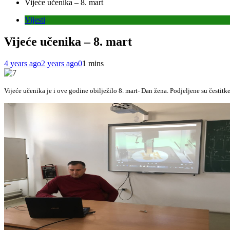
Vijeće učenika – 8. mart
Vijesti
Vijeće učenika – 8. mart
4 years ago
2 years ago
0
1 mins
Vijeće učenika je i ove godine obilježilo 8. mart- Dan žena. Podjeljene su česti