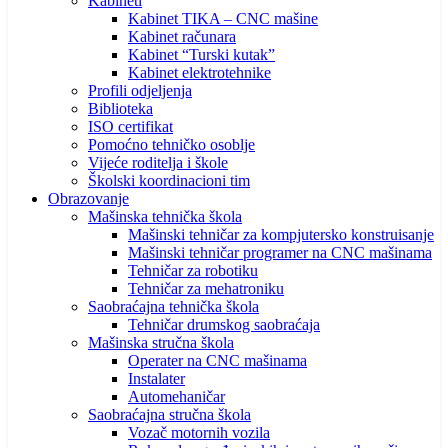
Kabineti
Kabinet TIKA – CNC mašine
Kabinet računara
Kabinet “Turski kutak”
Kabinet elektrotehnike
Profili odjeljenja
Biblioteka
ISO certifikat
Pomoćno tehničko osoblje
Vijeće roditelja i škole
Školski koordinacioni tim
Obrazovanje
Mašinska tehnička škola
Mašinski tehničar za kompjutersko konstruisanje
Mašinski tehničar programer na CNC mašinama
Tehničar za robotiku
Tehničar za mehatroniku
Saobraćajna tehnička škola
Tehničar drumskog saobraćaja
Mašinska stručna škola
Operater na CNC mašinama
Instalater
Automehaničar
Saobraćajna stručna škola
Vozač motornih vozila