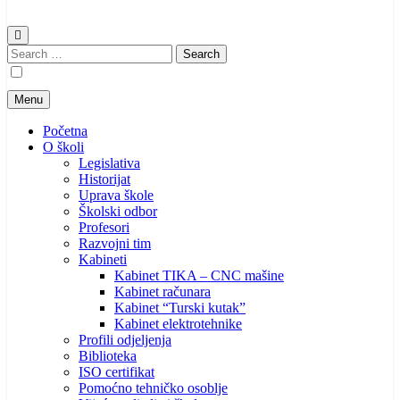
Search
for:
Menu
Početna
O školi
Legislativa
Historijat
Uprava škole
Školski odbor
Profesori
Razvojni tim
Kabineti
Kabinet TIKA – CNC mašine
Kabinet računara
Kabinet “Turski kutak”
Kabinet elektrotehnike
Profili odjeljenja
Biblioteka
ISO certifikat
Pomoćno tehničko osoblje