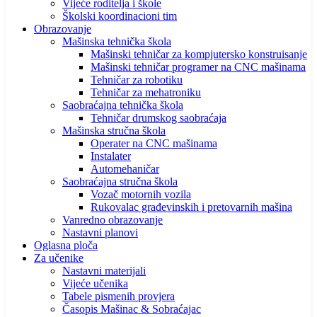
Vijeće roditelja i škole
Školski koordinacioni tim
Obrazovanje
Mašinska tehnička škola
Mašinski tehničar za kompjutersko konstruisanje
Mašinski tehničar programer na CNC mašinama
Tehničar za robotiku
Tehničar za mehatroniku
Saobraćajna tehnička škola
Tehničar drumskog saobraćaja
Mašinska stručna škola
Operater na CNC mašinama
Instalater
Automehaničar
Saobraćajna stručna škola
Vozač motornih vozila
Rukovalac građevinskih i pretovarnih mašina
Vanredno obrazovanje
Nastavni planovi
Oglasna ploča
Za učenike
Nastavni materijali
Vijeće učenika
Tabele pismenih provjera
Časopis Mašinac & Sobraćajac