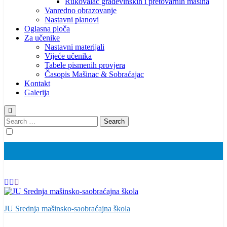
Rukovalac građevinskih i pretovarnih mašina
Vanredno obrazovanje
Nastavni planovi
Oglasna ploča
Za učenike
Nastavni materijali
Vijeće učenika
Tabele pismenih provjera
Časopis Mašinac & Sobraćajac
Kontakt
Galerija
Search
for:
JU Srednja mašinsko-saobraćajna škola