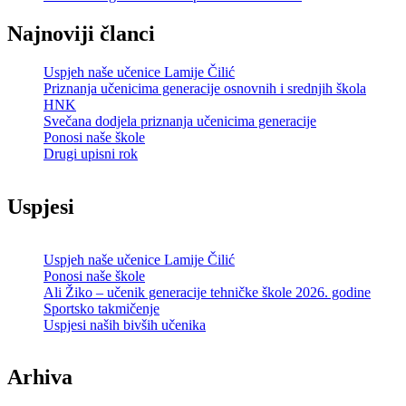
Najnoviji članci
Uspjeh naše učenice Lamije Čilić
Priznanja učenicima generacije osnovnih i srednjih škola
HNK
Svečana dodjela priznanja učenicima generacije
Ponosi naše škole
Drugi upisni rok
Uspjesi
Uspjeh naše učenice Lamije Čilić
Ponosi naše škole
Ali Žiko – učenik generacije tehničke škole 2026. godine
Sportsko takmičenje
Uspjesi naših bivših učenika
Arhiva