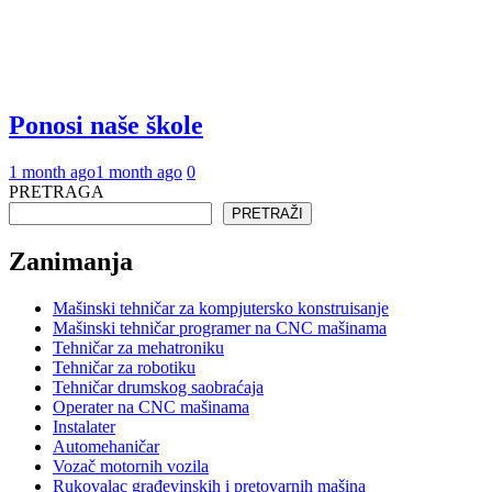
Ponosi naše škole
1 month ago
1 month ago
0
PRETRAGA
PRETRAŽI
Zanimanja
Mašinski tehničar za kompjutersko konstruisanje
Mašinski tehničar programer na CNC mašinama
Tehničar za mehatroniku
Tehničar za robotiku
Tehničar drumskog saobraćaja
Operater na CNC mašinama
Instalater
Automehaničar
Vozač motornih vozila
Rukovalac građevinskih i pretovarnih mašina