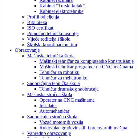
Kabinet računara
Kabinet “Turski kutak”
Kabinet elektrotehnike
Profili odjeljenja
Biblioteka
ISO certifikat
Pomoćno tehničko osoblje
Vijeće roditelja i škole
Školski koordinacioni tim
Obrazovanje
Mašinska tehnička škola
Mašinski tehničar za kompjutersko konstruisanje
Mašinski tehničar programer na CNC mašinama
Tehničar za robotiku
Tehničar za mehatroniku
Saobraćajna tehnička škola
Tehničar drumskog saobraćaja
Mašinska stručna škola
Operater na CNC mašinama
Instalater
Automehaničar
Saobraćajna stručna škola
Vozač motornih vozila
Rukovalac građevinskih i pretovarnih mašina
Vanredno obrazovanje