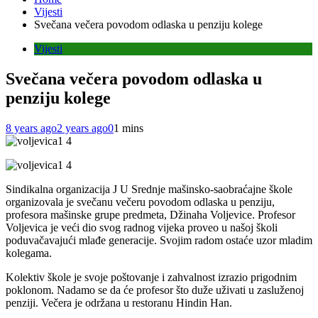
Vijesti
Svečana večera povodom odlaska u penziju kolege
Vijesti
Svečana večera povodom odlaska u
penziju kolege
8 years ago
2 years ago
0
1 mins
Sindikalna organizacija J U Srednje mašinsko-saobraćajne škole
organizovala je svečanu večeru povodom odlaska u penziju,
profesora mašinske grupe predmeta, Džinaha Voljevice. Profesor
Voljevica je veći dio svog radnog vijeka proveo u našoj školi
poduvačavajući mlađe generacije. Svojim radom ostaće uzor mladim
kolegama.
Kolektiv škole je svoje poštovanje i zahvalnost izrazio prigodnim
poklonom. Nadamo se da će profesor što duže uživati u zasluženoj
penziji. Večera je održana u restoranu Hindin Han.