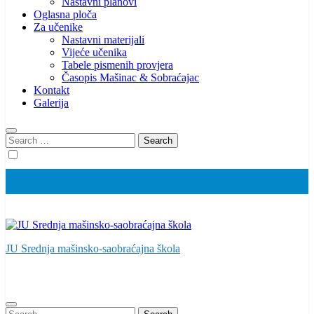
Nastavni planovi
Oglasna ploča
Za učenike
Nastavni materijali
Vijeće učenika
Tabele pismenih provjera
Časopis Mašinac & Sobraćajac
Kontakt
Galerija
Search
for:
JU Srednja mašinsko-saobraćajna škola
Search