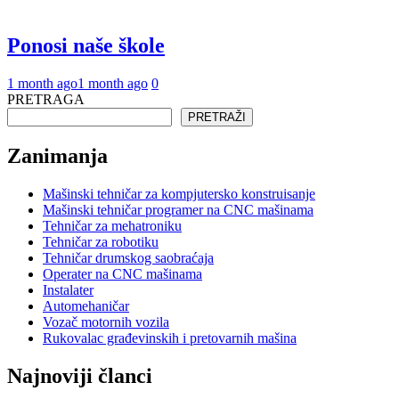
Ponosi naše škole
1 month ago
1 month ago
0
PRETRAGA
PRETRAŽI
Zanimanja
Mašinski tehničar za kompjutersko konstruisanje
Mašinski tehničar programer na CNC mašinama
Tehničar za mehatroniku
Tehničar za robotiku
Tehničar drumskog saobraćaja
Operater na CNC mašinama
Instalater
Automehaničar
Vozač motornih vozila
Rukovalac građevinskih i pretovarnih mašina
Najnoviji članci