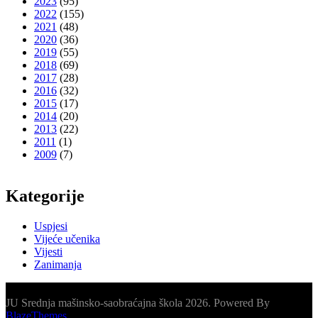
2023
(95)
2022
(155)
2021
(48)
2020
(36)
2019
(55)
2018
(69)
2017
(28)
2016
(32)
2015
(17)
2014
(20)
2013
(22)
2011
(1)
2009
(7)
Kategorije
Uspjesi
Vijeće učenika
Vijesti
Zanimanja
JU Srednja mašinsko-saobraćajna škola 2026. Powered By
BlazeThemes
.