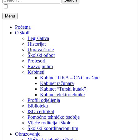
for:
Menu
Početna
O školi
Legislativa
Historijat
Uprava škole
Školski odbor
Profesori
Razvojni tim
Kabineti
Kabinet TIKA – CNC mašine
Kabinet računara
Kabinet “Turski kutak”
Kabinet elektrotehnike
Profili odjeljenja
Biblioteka
ISO certifikat
Pomoćno tehničko osoblje
Vijeće roditelja i škole
Školski koordinacioni tim
Obrazovanje
Mašinska tehnička škola