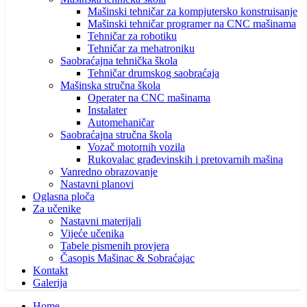
Mašinski tehničar za kompjutersko konstruisanje
Mašinski tehničar programer na CNC mašinama
Tehničar za robotiku
Tehničar za mehatroniku
Saobraćajna tehnička škola
Tehničar drumskog saobraćaja
Mašinska stručna škola
Operater na CNC mašinama
Instalater
Automehaničar
Saobraćajna stručna škola
Vozač motornih vozila
Rukovalac građevinskih i pretovarnih mašina
Vanredno obrazovanje
Nastavni planovi
Oglasna ploča
Za učenike
Nastavni materijali
Vijeće učenika
Tabele pismenih provjera
Časopis Mašinac & Sobraćajac
Kontakt
Galerija
Home