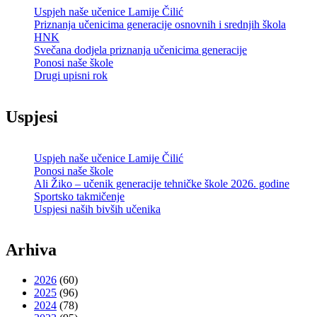
Uspjeh naše učenice Lamije Čilić
Priznanja učenicima generacije osnovnih i srednjih škola
HNK
Svečana dodjela priznanja učenicima generacije
Ponosi naše škole
Drugi upisni rok
Uspjesi
Uspjeh naše učenice Lamije Čilić
Ponosi naše škole
Ali Žiko – učenik generacije tehničke škole 2026. godine
Sportsko takmičenje
Uspjesi naših bivših učenika
Arhiva
2026
(60)
2025
(96)
2024
(78)