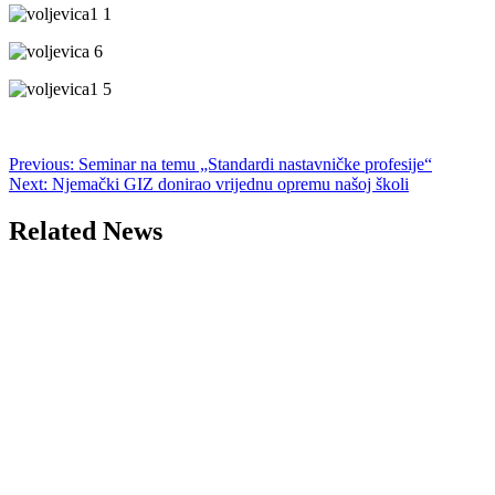
Post
Previous:
Seminar na temu „Standardi nastavničke profesije“
Next:
Njemački GIZ donirao vrijednu opremu našoj školi
navigation
Related News