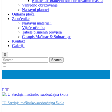
Rukovalac građevinskih i pretovarnih mašina
Vanredno obrazovanje
Nastavni planovi
Oglasna ploča
Za učenike
Nastavni materijali
Vijeće učenika
Tabele pismenih provjera
Časopis Mašinac & Sobraćajac
Kontakt
Galerija
Search
for:
JU Srednja mašinsko-saobraćajna škola