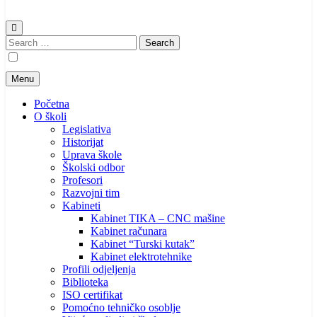
Search
for:
Menu
Početna
O školi
Legislativa
Historijat
Uprava škole
Školski odbor
Profesori
Razvojni tim
Kabineti
Kabinet TIKA – CNC mašine
Kabinet računara
Kabinet “Turski kutak”
Kabinet elektrotehnike
Profili odjeljenja
Biblioteka
ISO certifikat
Pomoćno tehničko osoblje