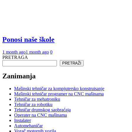
Ponosi naše škole
1 month ago
1 month ago
0
PRETRAGA
PRETRAŽI
Zanimanja
Mašinski tehničar za kompjutersko konstruisanje
Mašinski tehničar programer na CNC mašinama
Tehničar za mehatroniku
Tehničar za robotiku
Tehničar drumskog saobraćaja
Operater na CNC mašinama
Instalater
Automehaničar
Vozač motornih vozila