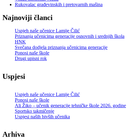
Rukovalac građevinskih i pretovarnih mašina
Najnoviji članci
Uspjeh naše učenice Lamije Čilić
Priznanja učenicima generacije osnovnih i srednjih škola
HNK
Svečana dodjela priznanja učenicima generacije
Ponosi naše škole
Drugi upisni rok
Uspjesi
Uspjeh naše učenice Lamije Čilić
Ponosi naše škole
Ali Žiko – učenik generacije tehničke škole 2026. godine
Sportsko takmičenje
Uspjesi naših bivših učenika
Arhiva