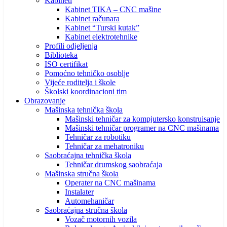
Kabineti
Kabinet TIKA – CNC mašine
Kabinet računara
Kabinet “Turski kutak”
Kabinet elektrotehnike
Profili odjeljenja
Biblioteka
ISO certifikat
Pomoćno tehničko osoblje
Vijeće roditelja i škole
Školski koordinacioni tim
Obrazovanje
Mašinska tehnička škola
Mašinski tehničar za kompjutersko konstruisanje
Mašinski tehničar programer na CNC mašinama
Tehničar za robotiku
Tehničar za mehatroniku
Saobraćajna tehnička škola
Tehničar drumskog saobraćaja
Mašinska stručna škola
Operater na CNC mašinama
Instalater
Automehaničar
Saobraćajna stručna škola
Vozač motornih vozila