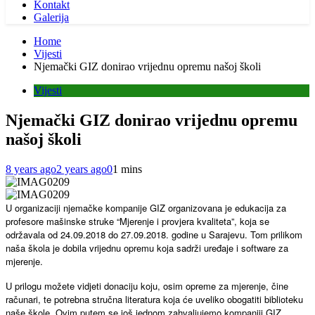
Kontakt
Galerija
Home
Vijesti
Njemački GIZ donirao vrijednu opremu našoj školi
Vijesti
Njemački GIZ donirao vrijednu opremu
našoj školi
8 years ago
2 years ago
0
1 mins
U organizaciji njemačke kompanije GIZ organizovana je edukacija za
profesore mašinske struke “Mjerenje i provjera kvaliteta”, koja se
održavala od 24.09.2018 do 27.09.2018. godine u Sarajevu. Tom prilikom
naša škola je dobila vrijednu opremu koja sadrži uređaje i software za
mjerenje.
U prilogu možete vidjeti donaciju koju, osim opreme za mjerenje, čine
računari, te potrebna stručna literatura koja će uveliko obogatiti biblioteku
naše škole. Ovim putem se još jednom zahvaljujemo kompaniji GIZ.