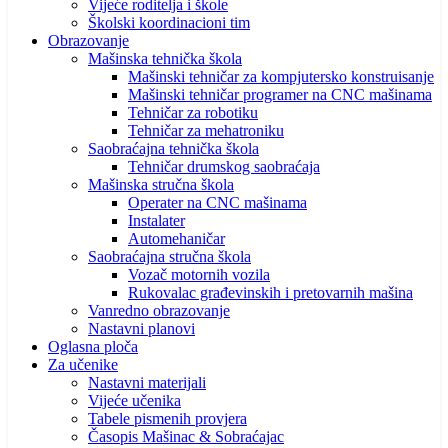
Vijeće roditelja i škole
Školski koordinacioni tim
Obrazovanje
Mašinska tehnička škola
Mašinski tehničar za kompjutersko konstruisanje
Mašinski tehničar programer na CNC mašinama
Tehničar za robotiku
Tehničar za mehatroniku
Saobraćajna tehnička škola
Tehničar drumskog saobraćaja
Mašinska stručna škola
Operater na CNC mašinama
Instalater
Automehaničar
Saobraćajna stručna škola
Vozač motornih vozila
Rukovalac građevinskih i pretovarnih mašina
Vanredno obrazovanje
Nastavni planovi
Oglasna ploča
Za učenike
Nastavni materijali
Vijeće učenika
Tabele pismenih provjera
Časopis Mašinac & Sobraćajac