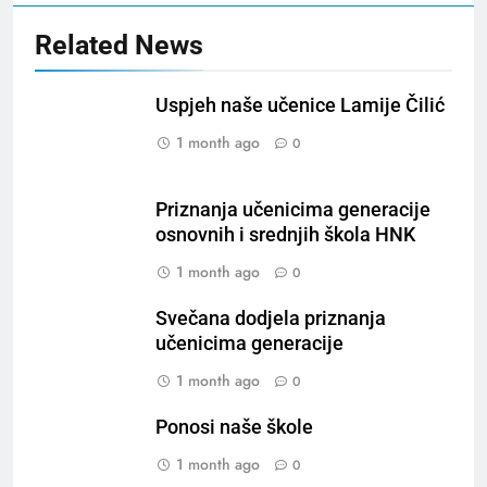
Related News
Uspjeh naše učenice Lamije Čilić
1 month ago
0
Priznanja učenicima generacije
osnovnih i srednjih škola HNK
1 month ago
0
Svečana dodjela priznanja
učenicima generacije
1 month ago
0
Ponosi naše škole
1 month ago
0