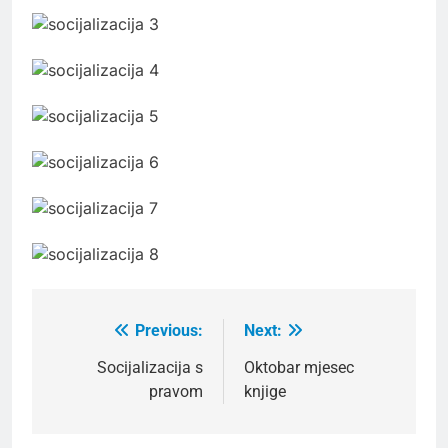
Previous:
Next:
Post
navigation
Socijalizacija s
Oktobar mjesec
pravom
knjige