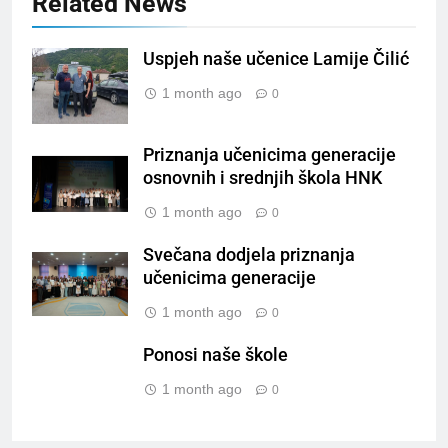
Related News
Uspjeh naše učenice Lamije Čilić
1 month ago
0
Priznanja učenicima generacije
osnovnih i srednjih škola HNK
1 month ago
0
Svečana dodjela priznanja
učenicima generacije
1 month ago
0
Ponosi naše škole
1 month ago
0