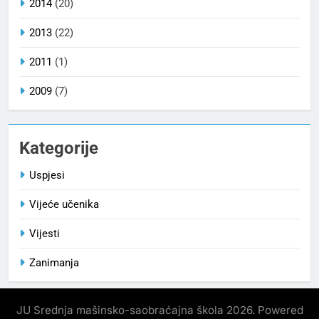
2014
(20)
2013
(22)
2011
(1)
2009
(7)
Kategorije
Uspjesi
Vijeće učenika
Vijesti
Zanimanja
JU Srednja mašinsko-saobraćajna škola 2026. Powered