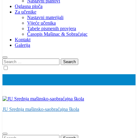
Nastavni planovi
Oglasna ploča
Za učenike
Nastavni materijali
Vijeće učenika
Tabele pismenih provjera
Časopis Mašinac & Sobraćajac
Kontakt
Galerija
Search
for:
JU Srednja mašinsko-saobraćajna škola
Search