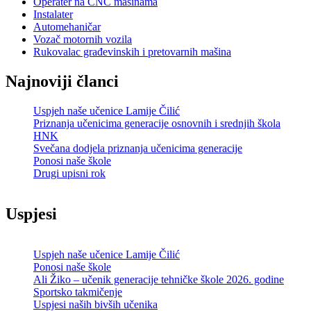
Operater na CNC mašinama
Instalater
Automehaničar
Vozač motornih vozila
Rukovalac građevinskih i pretovarnih mašina
Najnoviji članci
Uspjeh naše učenice Lamije Čilić
Priznanja učenicima generacije osnovnih i srednjih škola
HNK
Svečana dodjela priznanja učenicima generacije
Ponosi naše škole
Drugi upisni rok
Uspjesi
Uspjeh naše učenice Lamije Čilić
Ponosi naše škole
Ali Žiko – učenik generacije tehničke škole 2026. godine
Sportsko takmičenje
Uspjesi naših bivših učenika