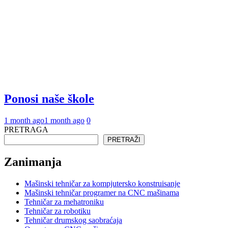
Ponosi naše škole
1 month ago
1 month ago
0
PRETRAGA
PRETRAŽI
Zanimanja
Mašinski tehničar za kompjutersko konstruisanje
Mašinski tehničar programer na CNC mašinama
Tehničar za mehatroniku
Tehničar za robotiku
Tehničar drumskog saobraćaja