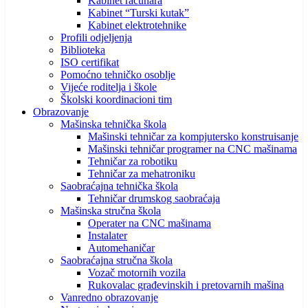
Kabinet računara
Kabinet “Turski kutak”
Kabinet elektrotehnike
Profili odjeljenja
Biblioteka
ISO certifikat
Pomoćno tehničko osoblje
Vijeće roditelja i škole
Školski koordinacioni tim
Obrazovanje
Mašinska tehnička škola
Mašinski tehničar za kompjutersko konstruisanje
Mašinski tehničar programer na CNC mašinama
Tehničar za robotiku
Tehničar za mehatroniku
Saobraćajna tehnička škola
Tehničar drumskog saobraćaja
Mašinska stručna škola
Operater na CNC mašinama
Instalater
Automehaničar
Saobraćajna stručna škola
Vozač motornih vozila
Rukovalac građevinskih i pretovarnih mašina
Vanredno obrazovanje