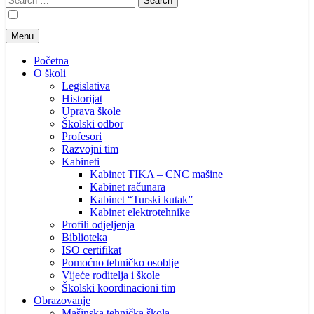
for:
Menu
Početna
O školi
Legislativa
Historijat
Uprava škole
Školski odbor
Profesori
Razvojni tim
Kabineti
Kabinet TIKA – CNC mašine
Kabinet računara
Kabinet “Turski kutak”
Kabinet elektrotehnike
Profili odjeljenja
Biblioteka
ISO certifikat
Pomoćno tehničko osoblje
Vijeće roditelja i škole
Školski koordinacioni tim
Obrazovanje
Mašinska tehnička škola