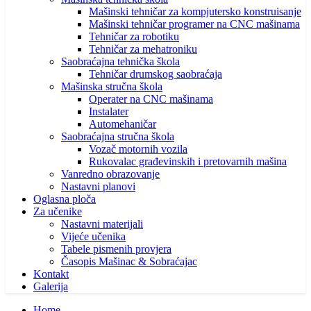
Mašinski tehničar za kompjutersko konstruisanje
Mašinski tehničar programer na CNC mašinama
Tehničar za robotiku
Tehničar za mehatroniku
Saobraćajna tehnička škola
Tehničar drumskog saobraćaja
Mašinska stručna škola
Operater na CNC mašinama
Instalater
Automehaničar
Saobraćajna stručna škola
Vozač motornih vozila
Rukovalac građevinskih i pretovarnih mašina
Vanredno obrazovanje
Nastavni planovi
Oglasna ploča
Za učenike
Nastavni materijali
Vijeće učenika
Tabele pismenih provjera
Časopis Mašinac & Sobraćajac
Kontakt
Galerija
Home