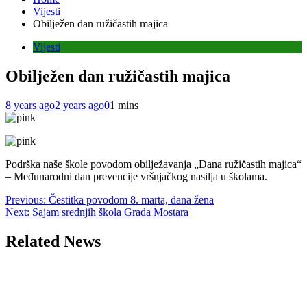
Vijesti
Obilježen dan ružičastih majica
Vijesti
Obilježen dan ružičastih majica
8 years ago
2 years ago
0
1 mins
Podrška naše škole povodom obilježavanja „Dana ružičastih majica“
– Međunarodni dan prevencije vršnjačkog nasilja u školama.
Post
Previous:
Čestitka povodom 8. marta, dana žena
Next:
Sajam srednjih škola Grada Mostara
navigation
Related News