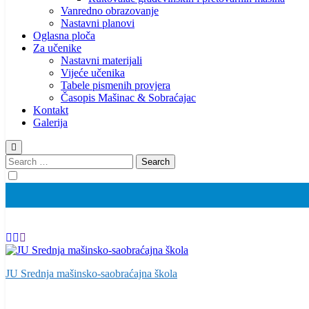
Vanredno obrazovanje
Nastavni planovi
Oglasna ploča
Za učenike
Nastavni materijali
Vijeće učenika
Tabele pismenih provjera
Časopis Mašinac & Sobraćajac
Kontakt
Galerija
Search
for:
JU Srednja mašinsko-saobraćajna škola