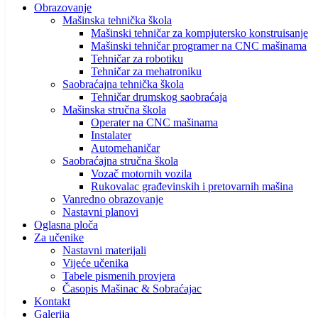
Obrazovanje
Mašinska tehnička škola
Mašinski tehničar za kompjutersko konstruisanje
Mašinski tehničar programer na CNC mašinama
Tehničar za robotiku
Tehničar za mehatroniku
Saobraćajna tehnička škola
Tehničar drumskog saobraćaja
Mašinska stručna škola
Operater na CNC mašinama
Instalater
Automehaničar
Saobraćajna stručna škola
Vozač motornih vozila
Rukovalac građevinskih i pretovarnih mašina
Vanredno obrazovanje
Nastavni planovi
Oglasna ploča
Za učenike
Nastavni materijali
Vijeće učenika
Tabele pismenih provjera
Časopis Mašinac & Sobraćajac
Kontakt
Galerija