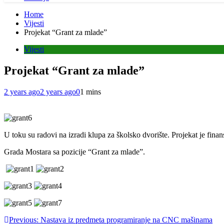
Home
Vijesti
Projekat “Grant za mlade”
Vijesti
Projekat “Grant za mlade”
2 years ago
2 years ago
0
1 mins
U toku su radovi na izradi klupa za školsko dvorište. Projekat je finan
Grada Mostara sa pozicije “Grant za mlade”.
Post
Previous:
Nastava iz predmeta programiranje na CNC mašinama