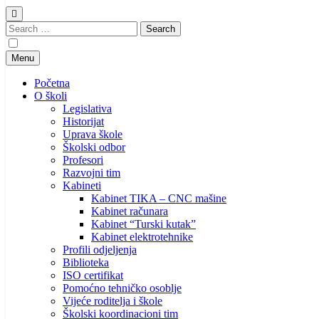
Search
for:
Menu
Početna
O školi
Legislativa
Historijat
Uprava škole
Školski odbor
Profesori
Razvojni tim
Kabineti
Kabinet TIKA – CNC mašine
Kabinet računara
Kabinet “Turski kutak”
Kabinet elektrotehnike
Profili odjeljenja
Biblioteka
ISO certifikat
Pomoćno tehničko osoblje
Vijeće roditelja i škole
Školski koordinacioni tim