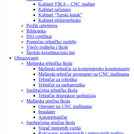
Kabinet TIKA – CNC mašine
Kabinet računara
Kabinet “Turski kutak”
Kabinet elektrotehnike
Profili odjeljenja
Biblioteka
ISO certifikat
Pomoćno tehničko osoblje
Vijeće roditelja i škole
Školski koordinacioni tim
Obrazovanje
Mašinska tehnička škola
Mašinski tehničar za kompjutersko konstruisanje
Mašinski tehničar programer na CNC mašinama
Tehničar za robotiku
Tehničar za mehatroniku
Saobraćajna tehnička škola
Tehničar drumskog saobraćaja
Mašinska stručna škola
Operater na CNC mašinama
Instalater
Automehaničar
Saobraćajna stručna škola
Vozač motornih vozila
Rukovalac građevinskih i pretovarnih mašina