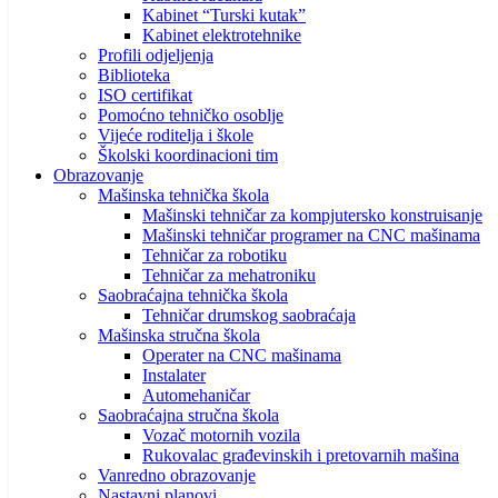
Kabinet “Turski kutak”
Kabinet elektrotehnike
Profili odjeljenja
Biblioteka
ISO certifikat
Pomoćno tehničko osoblje
Vijeće roditelja i škole
Školski koordinacioni tim
Obrazovanje
Mašinska tehnička škola
Mašinski tehničar za kompjutersko konstruisanje
Mašinski tehničar programer na CNC mašinama
Tehničar za robotiku
Tehničar za mehatroniku
Saobraćajna tehnička škola
Tehničar drumskog saobraćaja
Mašinska stručna škola
Operater na CNC mašinama
Instalater
Automehaničar
Saobraćajna stručna škola
Vozač motornih vozila
Rukovalac građevinskih i pretovarnih mašina
Vanredno obrazovanje
Nastavni planovi