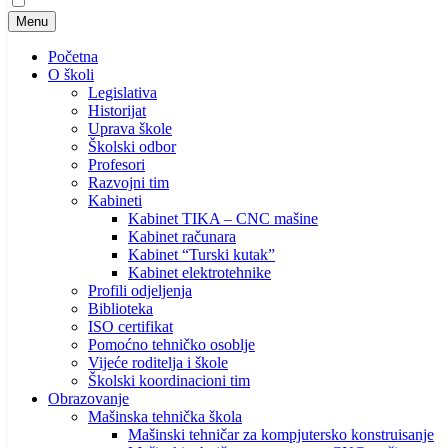
Menu
Početna
O školi
Legislativa
Historijat
Uprava škole
Školski odbor
Profesori
Razvojni tim
Kabineti
Kabinet TIKA – CNC mašine
Kabinet računara
Kabinet “Turski kutak”
Kabinet elektrotehnike
Profili odjeljenja
Biblioteka
ISO certifikat
Pomoćno tehničko osoblje
Vijeće roditelja i škole
Školski koordinacioni tim
Obrazovanje
Mašinska tehnička škola
Mašinski tehničar za kompjutersko konstruisanje