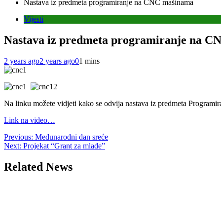
Nastava iz predmeta programiranje na CNC mašinama
Vijesti
Nastava iz predmeta programiranje na 
2 years ago
2 years ago
0
1 mins
Na linku možete vidjeti kako se odvija nastava iz predmeta Program
Link na video…
Post
Previous:
Međunarodni dan sreće
Next:
Projekat “Grant za mlade”
navigation
Related News