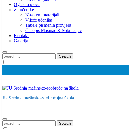
Oglasna ploča
Za učenike
Nastavni materijali
Vijeće učenika
Tabele pismenih provjera
Časopis Mašinac & Sobraćajac
Kontakt
Galerija
Search
for:
JU Srednja mašinsko-saobraćajna škola
Search
for: