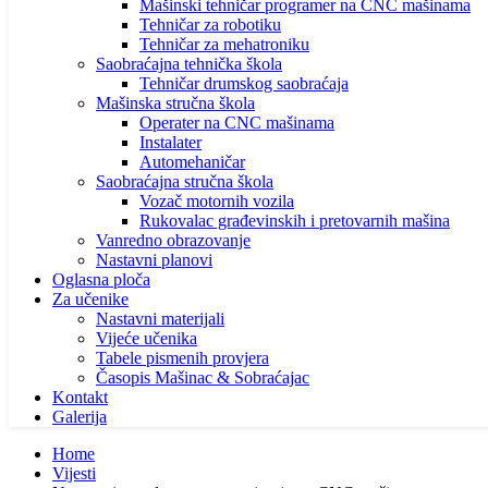
Mašinski tehničar programer na CNC mašinama
Tehničar za robotiku
Tehničar za mehatroniku
Saobraćajna tehnička škola
Tehničar drumskog saobraćaja
Mašinska stručna škola
Operater na CNC mašinama
Instalater
Automehaničar
Saobraćajna stručna škola
Vozač motornih vozila
Rukovalac građevinskih i pretovarnih mašina
Vanredno obrazovanje
Nastavni planovi
Oglasna ploča
Za učenike
Nastavni materijali
Vijeće učenika
Tabele pismenih provjera
Časopis Mašinac & Sobraćajac
Kontakt
Galerija
Home
Vijesti