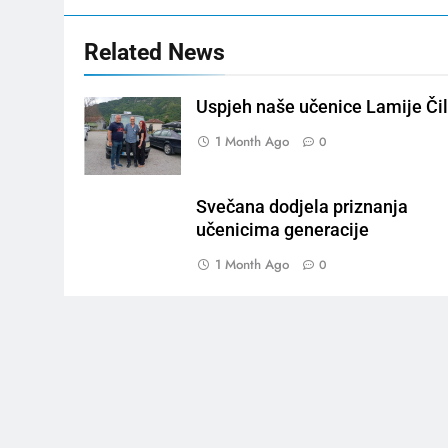
Related News
Uspjeh naše učenice Lamije Čil
1 Month Ago
0
Svečana dodjela priznanja
učenicima generacije
1 Month Ago
0