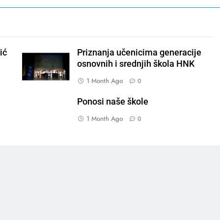
ić
Priznanja učenicima generacije
osnovnih i srednjih škola HNK
1 Month Ago
0
Ponosi naše škole
1 Month Ago
0