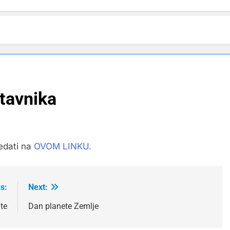
stavnika
edati na
OVOM LINKU.
s:
Next:
te
Dan planete Zemlje