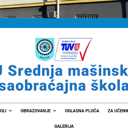
 Srednja mašins
saobraćajna škol
OLI
OBRAZOVANJE
OGLASNA PLOČA
ZA UČENI
GALERIJA