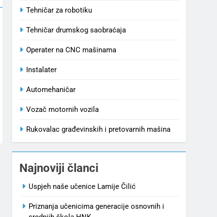
Tehničar za robotiku
Tehničar drumskog saobraćaja
Operater na CNC mašinama
Instalater
Automehaničar
Vozač motornih vozila
Rukovalac građevinskih i pretovarnih mašina
Najnoviji članci
Uspjeh naše učenice Lamije Čilić
Priznanja učenicima generacije osnovnih i
srednjih škola HNK