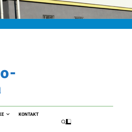
ko-
a
KE
KONTAKT