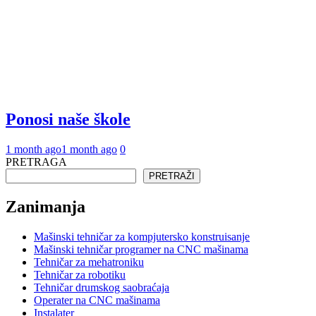
Ponosi naše škole
1 month ago
1 month ago
0
PRETRAGA
PRETRAŽI
Zanimanja
Mašinski tehničar za kompjutersko konstruisanje
Mašinski tehničar programer na CNC mašinama
Tehničar za mehatroniku
Tehničar za robotiku
Tehničar drumskog saobraćaja
Operater na CNC mašinama
Instalater