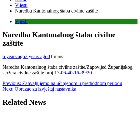
Vijesti
Naredba Kantonalnog štaba civilne zaštite
Vijesti
Naredba Kantonalnog štaba civilne
zaštite
6 years ago
2 years ago
0
1 mins
Naredba Kantonalnog štaba civilne zaštite/Zapovijed Županijskog
stožera civilne zaštite broj
17-06-40-16-39/20.
Post
Previous:
Zahvaljujemo na učinjenom u prethodnom periodu
Next:
Obrazac za izvještaj nastavnika
navigation
Related News