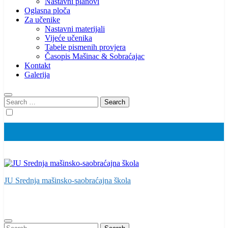
Nastavni planovi
Oglasna ploča
Za učenike
Nastavni materijali
Vijeće učenika
Tabele pismenih provjera
Časopis Mašinac & Sobraćajac
Kontakt
Galerija
Search
for:
JU Srednja mašinsko-saobraćajna škola
Search