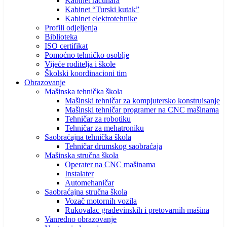
Kabinet računara
Kabinet “Turski kutak”
Kabinet elektrotehnike
Profili odjeljenja
Biblioteka
ISO certifikat
Pomoćno tehničko osoblje
Vijeće roditelja i škole
Školski koordinacioni tim
Obrazovanje
Mašinska tehnička škola
Mašinski tehničar za kompjutersko konstruisanje
Mašinski tehničar programer na CNC mašinama
Tehničar za robotiku
Tehničar za mehatroniku
Saobraćajna tehnička škola
Tehničar drumskog saobraćaja
Mašinska stručna škola
Operater na CNC mašinama
Instalater
Automehaničar
Saobraćajna stručna škola
Vozač motornih vozila
Rukovalac građevinskih i pretovarnih mašina
Vanredno obrazovanje