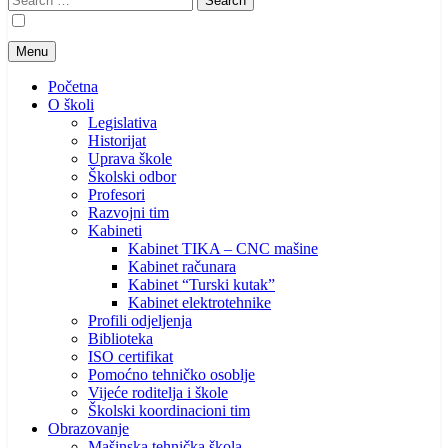
for:
Menu
Početna
O školi
Legislativa
Historijat
Uprava škole
Školski odbor
Profesori
Razvojni tim
Kabineti
Kabinet TIKA – CNC mašine
Kabinet računara
Kabinet “Turski kutak”
Kabinet elektrotehnike
Profili odjeljenja
Biblioteka
ISO certifikat
Pomoćno tehničko osoblje
Vijeće roditelja i škole
Školski koordinacioni tim
Obrazovanje
Mašinska tehnička škola