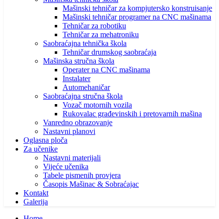
Mašinski tehničar za kompjutersko konstruisanje
Mašinski tehničar programer na CNC mašinama
Tehničar za robotiku
Tehničar za mehatroniku
Saobraćajna tehnička škola
Tehničar drumskog saobraćaja
Mašinska stručna škola
Operater na CNC mašinama
Instalater
Automehaničar
Saobraćajna stručna škola
Vozač motornih vozila
Rukovalac građevinskih i pretovarnih mašina
Vanredno obrazovanje
Nastavni planovi
Oglasna ploča
Za učenike
Nastavni materijali
Vijeće učenika
Tabele pismenih provjera
Časopis Mašinac & Sobraćajac
Kontakt
Galerija
Home