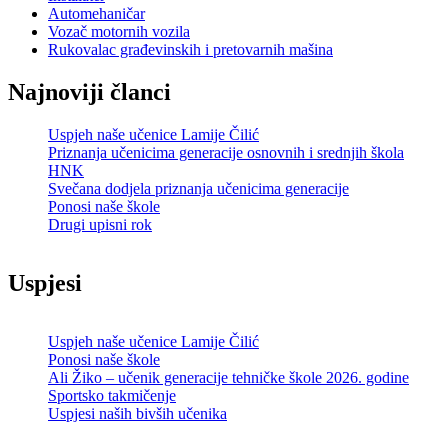
Automehaničar
Vozač motornih vozila
Rukovalac građevinskih i pretovarnih mašina
Najnoviji članci
Uspjeh naše učenice Lamije Čilić
Priznanja učenicima generacije osnovnih i srednjih škola
HNK
Svečana dodjela priznanja učenicima generacije
Ponosi naše škole
Drugi upisni rok
Uspjesi
Uspjeh naše učenice Lamije Čilić
Ponosi naše škole
Ali Žiko – učenik generacije tehničke škole 2026. godine
Sportsko takmičenje
Uspjesi naših bivših učenika