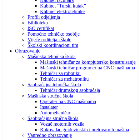
Kabinet računara
Kabinet “Turski kutak”
Kabinet elektrotehnike
Profili odjeljenja
Biblioteka
ISO certifikat
Pomoćno tehničko osoblje
Vijeće roditelja i škole
Školski koordinacioni tim
Obrazovanje
Mašinska tehnička škola
Mašinski tehničar za kompjutersko konstruisanje
Mašinski tehničar programer na CNC mašinama
Tehničar za robotiku
Tehničar za mehatroniku
Saobraćajna tehnička škola
Tehničar drumskog saobraćaja
Mašinska stručna škola
Operater na CNC mašinama
Instalater
Automehaničar
Saobraćajna stručna škola
Vozač motornih vozila
Rukovalac građevinskih i pretovarnih mašina
Vanredno obrazovanje