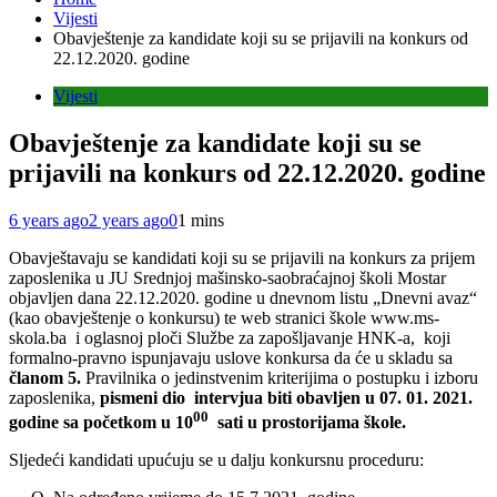
Vijesti
Obavještenje za kandidate koji su se prijavili na konkurs od
22.12.2020. godine
Vijesti
Obavještenje za kandidate koji su se
prijavili na konkurs od 22.12.2020. godine
6 years ago
2 years ago
0
1 mins
Obavještavaju se kandidati koji su se prijavili na konkurs za prijem
zaposlenika u JU Srednjoj mašinsko-saobraćajnoj školi Mostar
objavljen dana 22.12.2020. godine u dnevnom listu „Dnevni avaz“
(kao obavještenje o konkursu) te web stranici škole www.ms-
skola.ba i oglasnoj ploči Službe za zapošljavanje HNK-a, koji
formalno-pravno ispunjavaju uslove konkursa da će u skladu sa
članom 5.
Pravilnika o jedinstvenim kriterijima o postupku i izboru
zaposlenika,
pismeni dio intervjua biti obavljen u 0
7. 01. 2021.
00
godine sa početkom u 10
sati u prostorijama škole.
Sljedeći kandidati upućuju se u dalju konkursnu proceduru: