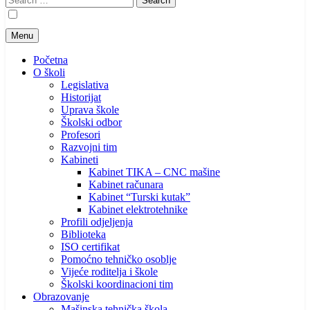
for:
Menu
Početna
O školi
Legislativa
Historijat
Uprava škole
Školski odbor
Profesori
Razvojni tim
Kabineti
Kabinet TIKA – CNC mašine
Kabinet računara
Kabinet “Turski kutak”
Kabinet elektrotehnike
Profili odjeljenja
Biblioteka
ISO certifikat
Pomoćno tehničko osoblje
Vijeće roditelja i škole
Školski koordinacioni tim
Obrazovanje
Mašinska tehnička škola