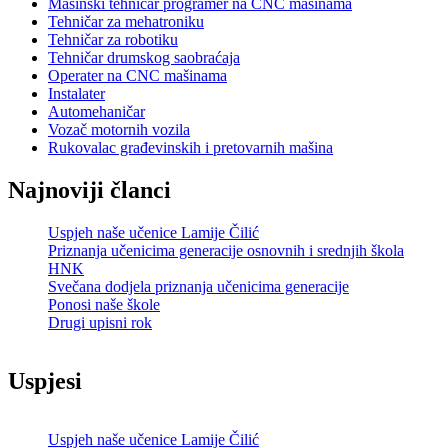
Mašinski tehničar programer na CNC mašinama
Tehničar za mehatroniku
Tehničar za robotiku
Tehničar drumskog saobraćaja
Operater na CNC mašinama
Instalater
Automehaničar
Vozač motornih vozila
Rukovalac građevinskih i pretovarnih mašina
Najnoviji članci
Uspjeh naše učenice Lamije Čilić
Priznanja učenicima generacije osnovnih i srednjih škola
HNK
Svečana dodjela priznanja učenicima generacije
Ponosi naše škole
Drugi upisni rok
Uspjesi
Uspjeh naše učenice Lamije Čilić