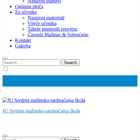
Nastavni planovi
Oglasna ploča
Za učenike
Nastavni materijali
Vijeće učenika
Tabele pismenih provjera
Časopis Mašinac & Sobraćajac
Kontakt
Galerija
Search
for:
JU Srednja mašinsko-saobraćajna škola
Search