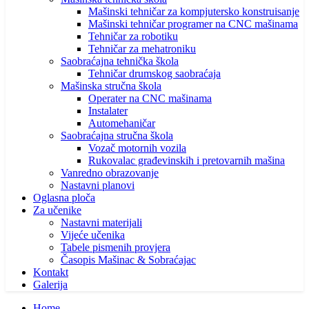
Mašinski tehničar za kompjutersko konstruisanje
Mašinski tehničar programer na CNC mašinama
Tehničar za robotiku
Tehničar za mehatroniku
Saobraćajna tehnička škola
Tehničar drumskog saobraćaja
Mašinska stručna škola
Operater na CNC mašinama
Instalater
Automehaničar
Saobraćajna stručna škola
Vozač motornih vozila
Rukovalac građevinskih i pretovarnih mašina
Vanredno obrazovanje
Nastavni planovi
Oglasna ploča
Za učenike
Nastavni materijali
Vijeće učenika
Tabele pismenih provjera
Časopis Mašinac & Sobraćajac
Kontakt
Galerija
Home