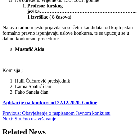
Na određeno vrijeme do 15.7.2021. godine
Profesor turskog
jezika…………………………………………………..
1 izvršilac ( 8 časova)
Na ovo radno mjesto prijavila su se četiri kandidata od kojih jedan
formalno pravno ispunjavaju uslove konkursa, te se upućuju se u
daljnu konkursnu proceduru:
Mustafić Aida
Komisija ;
Halil Ćućurović predsjednik
Lamia Spahić član
Fako Sanela član
Aplikacije na konkurs od 22.12.2020. Godine
Post
Previous:
Obavještenje o raspisanom Javnom konkursu
Next:
Stručno usavršavanje
navigation
Related News