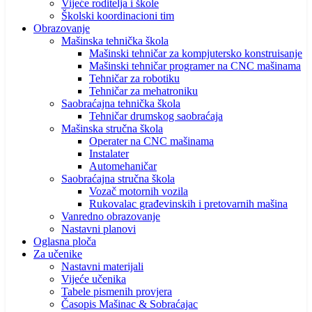
Vijeće roditelja i škole
Školski koordinacioni tim
Obrazovanje
Mašinska tehnička škola
Mašinski tehničar za kompjutersko konstruisanje
Mašinski tehničar programer na CNC mašinama
Tehničar za robotiku
Tehničar za mehatroniku
Saobraćajna tehnička škola
Tehničar drumskog saobraćaja
Mašinska stručna škola
Operater na CNC mašinama
Instalater
Automehaničar
Saobraćajna stručna škola
Vozač motornih vozila
Rukovalac građevinskih i pretovarnih mašina
Vanredno obrazovanje
Nastavni planovi
Oglasna ploča
Za učenike
Nastavni materijali
Vijeće učenika
Tabele pismenih provjera
Časopis Mašinac & Sobraćajac