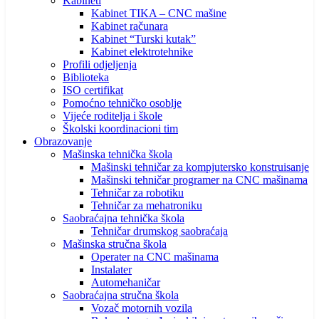
Kabineti
Kabinet TIKA – CNC mašine
Kabinet računara
Kabinet “Turski kutak”
Kabinet elektrotehnike
Profili odjeljenja
Biblioteka
ISO certifikat
Pomoćno tehničko osoblje
Vijeće roditelja i škole
Školski koordinacioni tim
Obrazovanje
Mašinska tehnička škola
Mašinski tehničar za kompjutersko konstruisanje
Mašinski tehničar programer na CNC mašinama
Tehničar za robotiku
Tehničar za mehatroniku
Saobraćajna tehnička škola
Tehničar drumskog saobraćaja
Mašinska stručna škola
Operater na CNC mašinama
Instalater
Automehaničar
Saobraćajna stručna škola
Vozač motornih vozila