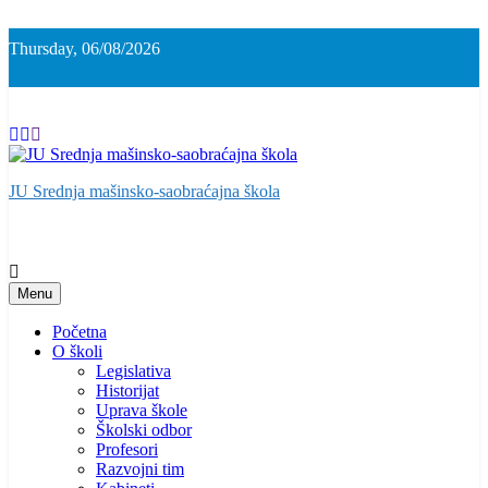
Skip
to
Thursday, 06/08/2026
content
JU Srednja mašinsko-saobraćajna škola
Menu
Početna
O školi
Legislativa
Historijat
Uprava škole
Školski odbor
Profesori
Razvojni tim