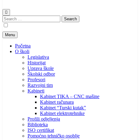
Search
for:
Menu
Početna
O školi
Legislativa
Historijat
Uprava škole
Školski odbor
Profesori
Razvojni tim
Kabineti
Kabinet TIKA – CNC mašine
Kabinet računara
Kabinet “Turski kutak”
Kabinet elektrotehnike
Profili odjeljenja
Biblioteka
ISO certifikat
Pomoćno tehničko osoblje