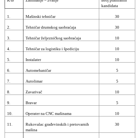
R/B
Zanimanje – zvanje
Broj planiranih
kandidata
1.
Mašinski tehničar
30
2.
Tehničar drumskog saobraćaja
30
3.
Tehničar željezničkog saobraćaja
10
4.
Tehničar za logistiku i špediciju
10
5.
Instalater
10
6.
Automehaničar
5
7.
Autolimar
5
8.
Zavarivač
10
9.
Bravar
5
10.
Operater na CNC mašinama
10
11.
Rukovalac građevinskih i pretovarnih
30
mašina