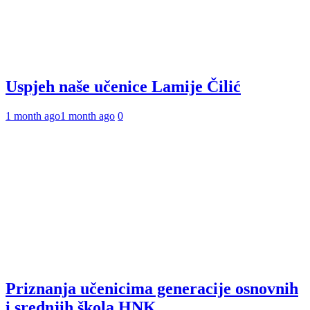
Uspjeh naše učenice Lamije Čilić
1 month ago
1 month ago
0
Priznanja učenicima generacije osnovnih
i srednjih škola HNK