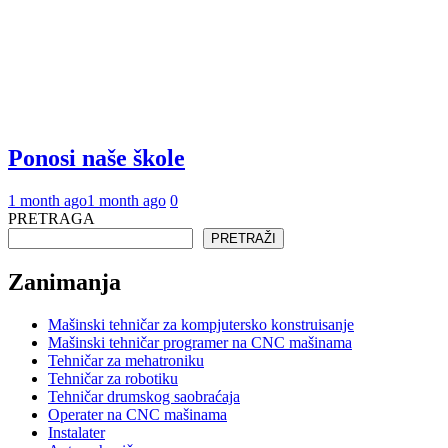
Ponosi naše škole
1 month ago
1 month ago
0
PRETRAGA
PRETRAŽI
Zanimanja
Mašinski tehničar za kompjutersko konstruisanje
Mašinski tehničar programer na CNC mašinama
Tehničar za mehatroniku
Tehničar za robotiku
Tehničar drumskog saobraćaja
Operater na CNC mašinama
Instalater