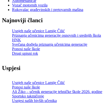
Automehaničar
Vozač motornih vozila
Rukovalac građevinskih i pretovarnih mašina
Najnoviji članci
Uspjeh naše učenice Lamije Čilić
Priznanja učenicima generacije osnovnih i srednjih škola
HNK
Svečana dodjela priznanja učenicima generacije
Ponosi naše škole
Drugi upisni rok
Uspjesi
Uspjeh naše učenice Lamije Čilić
Ponosi naše škole
Ali Žiko – učenik generacije tehničke škole 2026. godine
Sportsko takmičenje
Uspjesi naših bivših učenika