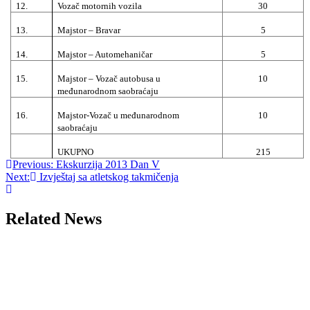
12.
Vozač motornih vozila
30
13.
Majstor – Bravar
5
14.
Majstor – Automehaničar
5
15.
Majstor – Vozač autobusa u
10
međunarodnom saobraćaju
16.
Majstor-Vozač u međunarodnom
10
saobraćaju
UKUPNO
215
Post
Previous:
Ekskurzija 2013 Dan V
Next:
Izvještaj sa atletskog takmičenja
navigation
Related News