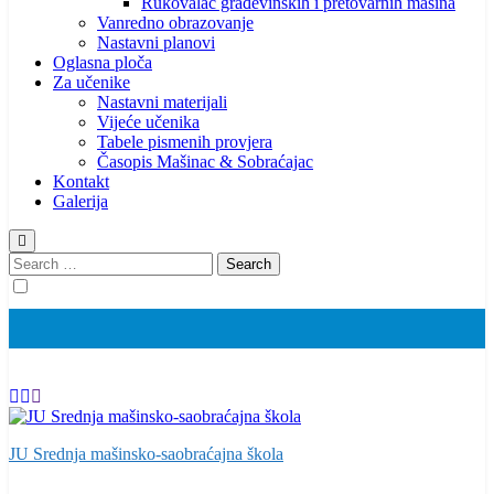
Rukovalac građevinskih i pretovarnih mašina
Vanredno obrazovanje
Nastavni planovi
Oglasna ploča
Za učenike
Nastavni materijali
Vijeće učenika
Tabele pismenih provjera
Časopis Mašinac & Sobraćajac
Kontakt
Galerija
Search
for:
JU Srednja mašinsko-saobraćajna škola