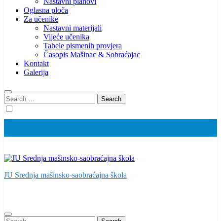
Nastavni planovi
Oglasna ploča
Za učenike
Nastavni materijali
Vijeće učenika
Tabele pismenih provjera
Časopis Mašinac & Sobraćajac
Kontakt
Galerija
Search
for:
JU Srednja mašinsko-saobraćajna škola
Search