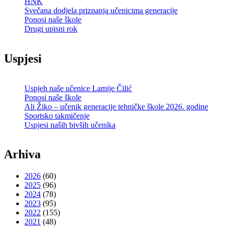
HNK
Svečana dodjela priznanja učenicima generacije
Ponosi naše škole
Drugi upisni rok
Uspjesi
Uspjeh naše učenice Lamije Čilić
Ponosi naše škole
Ali Žiko – učenik generacije tehničke škole 2026. godine
Sportsko takmičenje
Uspjesi naših bivših učenika
Arhiva
2026
(60)
2025
(96)
2024
(78)
2023
(95)
2022
(155)
2021
(48)