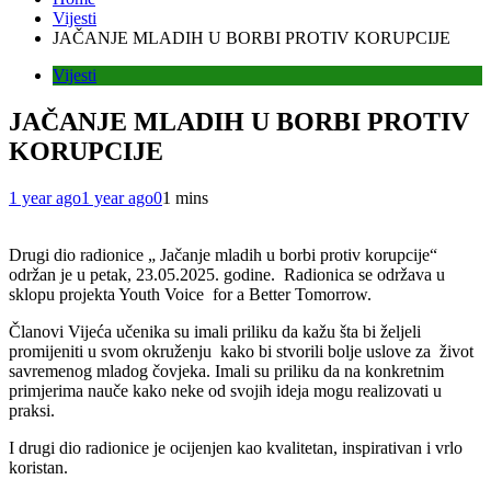
Vijesti
JAČANJE MLADIH U BORBI PROTIV KORUPCIJE
Vijesti
JAČANJE MLADIH U BORBI PROTIV
KORUPCIJE
1 year ago
1 year ago
0
1 mins
Drugi dio radionice „ Jačanje mladih u borbi protiv korupcije“
održan je u petak, 23.05.2025. godine. Radionica se održava u
sklopu projekta Youth Voice for a Better Tomorrow.
Članovi Vijeća učenika su imali priliku da kažu šta bi željeli
promijeniti u svom okruženju kako bi stvorili bolje uslove za život
savremenog mladog čovjeka. Imali su priliku da na konkretnim
primjerima nauče kako neke od svojih ideja mogu realizovati u
praksi.
I drugi dio radionice je ocijenjen kao kvalitetan, inspirativan i vrlo
koristan.