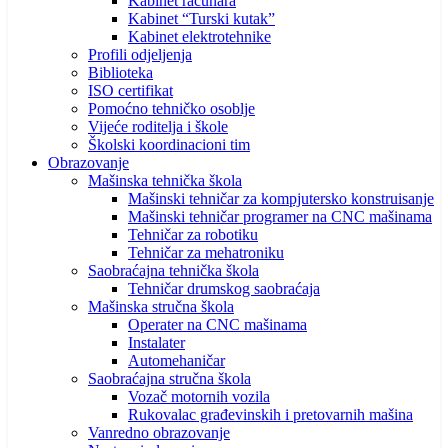
Kabinet računara
Kabinet “Turski kutak”
Kabinet elektrotehnike
Profili odjeljenja
Biblioteka
ISO certifikat
Pomoćno tehničko osoblje
Vijeće roditelja i škole
Školski koordinacioni tim
Obrazovanje
Mašinska tehnička škola
Mašinski tehničar za kompjutersko konstruisanje
Mašinski tehničar programer na CNC mašinama
Tehničar za robotiku
Tehničar za mehatroniku
Saobraćajna tehnička škola
Tehničar drumskog saobraćaja
Mašinska stručna škola
Operater na CNC mašinama
Instalater
Automehaničar
Saobraćajna stručna škola
Vozač motornih vozila
Rukovalac građevinskih i pretovarnih mašina
Vanredno obrazovanje