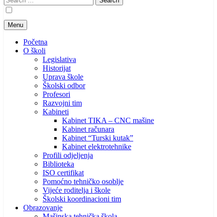
for:
Menu
Početna
O školi
Legislativa
Historijat
Uprava škole
Školski odbor
Profesori
Razvojni tim
Kabineti
Kabinet TIKA – CNC mašine
Kabinet računara
Kabinet “Turski kutak”
Kabinet elektrotehnike
Profili odjeljenja
Biblioteka
ISO certifikat
Pomoćno tehničko osoblje
Vijeće roditelja i škole
Školski koordinacioni tim
Obrazovanje
Mašinska tehnička škola