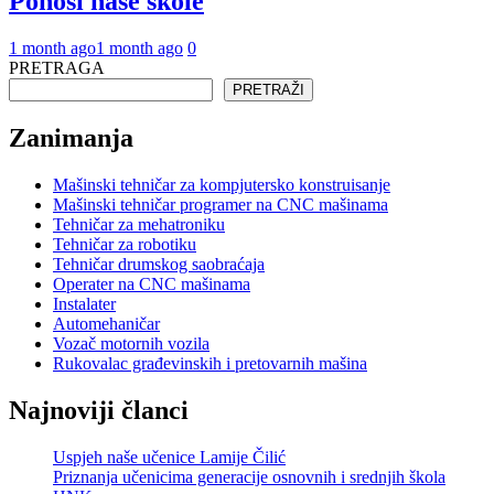
Ponosi naše škole
1 month ago
1 month ago
0
PRETRAGA
PRETRAŽI
Zanimanja
Mašinski tehničar za kompjutersko konstruisanje
Mašinski tehničar programer na CNC mašinama
Tehničar za mehatroniku
Tehničar za robotiku
Tehničar drumskog saobraćaja
Operater na CNC mašinama
Instalater
Automehaničar
Vozač motornih vozila
Rukovalac građevinskih i pretovarnih mašina
Najnoviji članci
Uspjeh naše učenice Lamije Čilić
Priznanja učenicima generacije osnovnih i srednjih škola