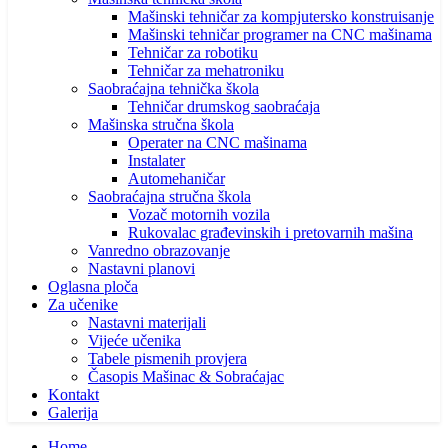
Mašinski tehničar za kompjutersko konstruisanje
Mašinski tehničar programer na CNC mašinama
Tehničar za robotiku
Tehničar za mehatroniku
Saobraćajna tehnička škola
Tehničar drumskog saobraćaja
Mašinska stručna škola
Operater na CNC mašinama
Instalater
Automehaničar
Saobraćajna stručna škola
Vozač motornih vozila
Rukovalac građevinskih i pretovarnih mašina
Vanredno obrazovanje
Nastavni planovi
Oglasna ploča
Za učenike
Nastavni materijali
Vijeće učenika
Tabele pismenih provjera
Časopis Mašinac & Sobraćajac
Kontakt
Galerija
Home