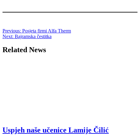
Post
Previous:
Posjeta firmi Alfa Therm
Next:
Bajramska čestitka
navigation
Related News
Uspjeh naše učenice Lamije Čilić