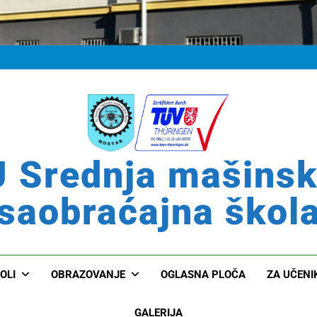
 Srednja mašins
saobraćajna škol
OLI
OBRAZOVANJE
OGLASNA PLOČA
ZA UČENI
GALERIJA