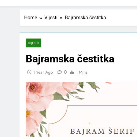
Home
Vijesti
Bajramska čestitka
VIJESTI
Bajramska čestitka
0
1 Year Ago
1 Mins