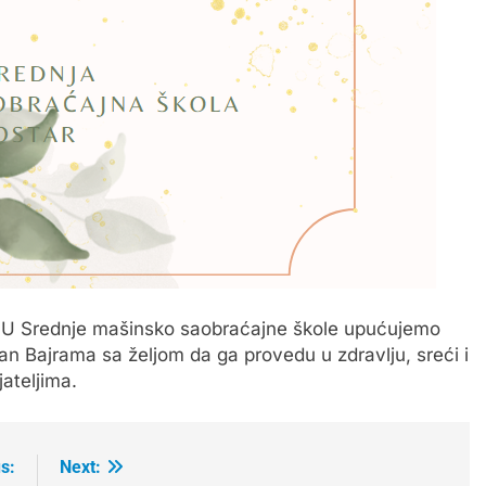
 JU Srednje mašinsko saobraćajne škole upućujemo
n Bajrama sa željom da ga provedu u zdravlju, sreći i
ateljima.
s:
Next: