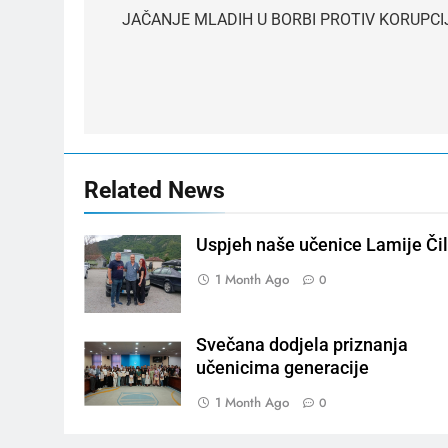
navigation
JAČANJE MLADIH U BORBI PROTIV KORUPCI
Related News
Uspjeh naše učenice Lamije Čil
1 Month Ago
0
Svečana dodjela priznanja
učenicima generacije
1 Month Ago
0