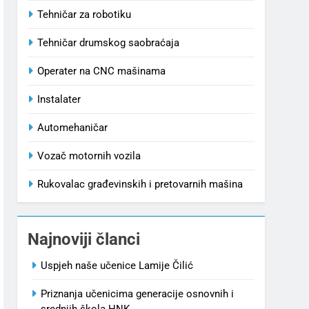
Tehničar za robotiku
Tehničar drumskog saobraćaja
Operater na CNC mašinama
Instalater
Automehaničar
Vozač motornih vozila
Rukovalac građevinskih i pretovarnih mašina
Najnoviji članci
Uspjeh naše učenice Lamije Čilić
Priznanja učenicima generacije osnovnih i
srednjih škola HNK