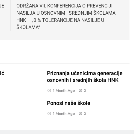
JE
ODRŽANA VII. KONFERENCIJA O PREVENCIJI
NASILJA U OSNOVNIM I SREDNJIM ŠKOLAMA
HNK – „0 % TOLERANCIJE NA NASILJE U
ŠKOLAMA“
ić
Priznanja učenicima generacije
osnovnih i srednjih škola HNK
1 Month Ago
0
Ponosi naše škole
1 Month Ago
0