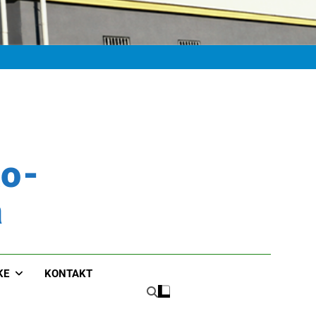
ko-
a
KE
KONTAKT