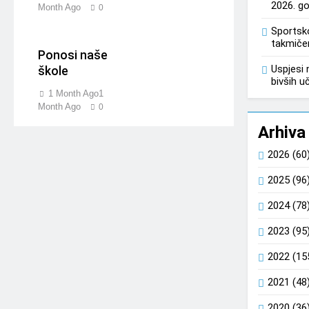
2026. g
Month Ago
0
Sportsk
takmiče
Ponosi naše
Uspjesi 
škole
bivših u
1 Month Ago
1
Month Ago
0
Arhiva
2026
(60
2025
(96
2024
(78
2023
(95
2022
(15
2021
(48
2020
(36