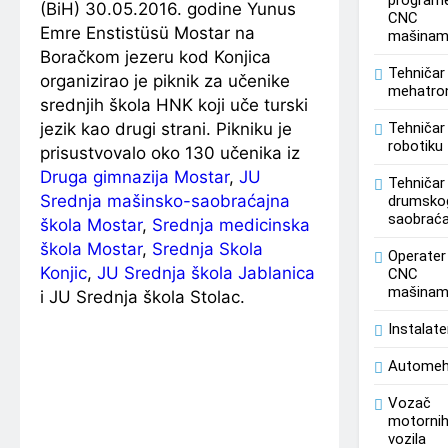
programe
(BiH) 30.05.2016. godine Yunus
CNC
Emre Enstistüsü Mostar na
mašina
Boračkom jezeru kod Konjica
Tehničar
organizirao je piknik za učenike
mehatro
srednjih škola HNK koji uče turski
jezik kao drugi strani. Pikniku je
Tehničar
robotiku
prisustvovalo oko 130 učenika iz
Druga gimnazija Mostar
,
JU
Tehničar
Srednja mašinsko-saobraćajna
drumsko
saobraća
škola Mostar
,
Srednja medicinska
škola Mostar
,
Srednja Skola
Operater
Konjic
,
JU Srednja škola Jablanica
CNC
mašina
i JU Srednja škola Stolac.
Instalate
Automeh
Vozač
motorni
vozila