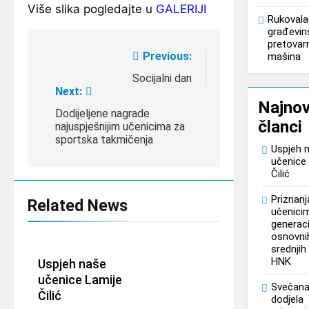
Više slika pogledajte u
GALERIJI
Rukovala
građevins
pretovar
Post
Previous:
mašina
navigation
Socijalni dan
Next:
Najnovi
Dodijeljene nagrade
članci
najuspješnijim učenicima za
sportska takmičenja
Uspjeh 
učenice
Čilić
Priznanj
Related News
učenici
generaci
osnovnih
srednjih
HNK
Uspjeh naše
učenice Lamije
Svečan
Čilić
dodjela