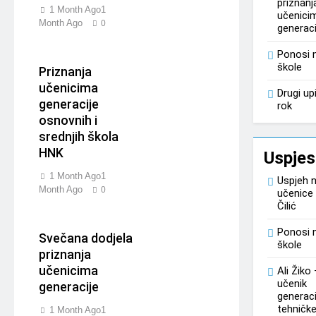
priznanj
1 Month Ago
1
učenici
Month Ago
0
generaci
Ponosi 
škole
Priznanja
učenicima
Drugi up
generacije
rok
osnovnih i
srednjih škola
HNK
Uspjes
1 Month Ago
1
Uspjeh 
Month Ago
0
učenice
Čilić
Ponosi 
Svečana dodjela
škole
priznanja
učenicima
Ali Žiko
učenik
generacije
generaci
tehničke
1 Month Ago
1