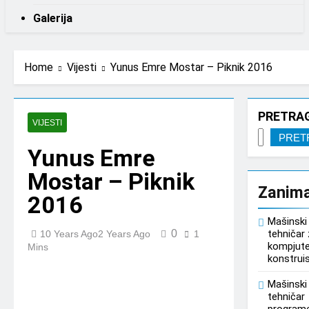
Galerija
Home
Vijesti
Yunus Emre Mostar – Piknik 2016
PRETRA
VIJESTI
PRET
Yunus Emre
Mostar – Piknik
Zanim
2016
Mašinski
0
tehničar
10 Years Ago
2 Years Ago
1
kompjut
Mins
konstrui
Mašinski
tehničar