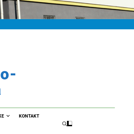
ko-
a
KE
KONTAKT