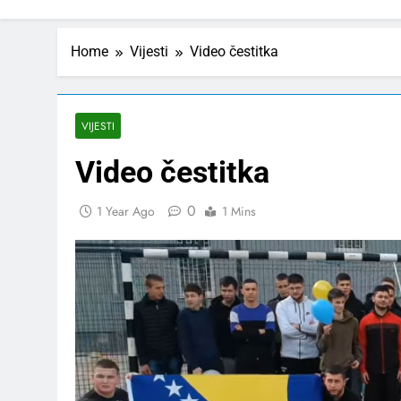
Home
Vijesti
Video čestitka
VIJESTI
Video čestitka
0
1 Year Ago
1 Mins