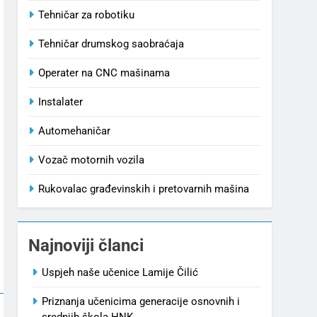
Tehničar za robotiku
Tehničar drumskog saobraćaja
Operater na CNC mašinama
Instalater
Automehaničar
Vozač motornih vozila
Rukovalac građevinskih i pretovarnih mašina
Najnoviji članci
Uspjeh naše učenice Lamije Čilić
Priznanja učenicima generacije osnovnih i
srednjih škola HNK