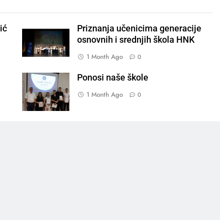
ić
Priznanja učenicima generacije
osnovnih i srednjih škola HNK
1 Month Ago
0
Ponosi naše škole
1 Month Ago
0