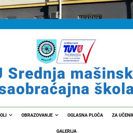
 Srednja mašins
saobraćajna škol
OLI
OBRAZOVANJE
OGLASNA PLOČA
ZA UČENI
GALERIJA