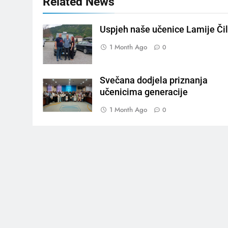
Related News
Uspjeh naše učenice Lamije Čil
1 Month Ago
0
Svečana dodjela priznanja
učenicima generacije
1 Month Ago
0