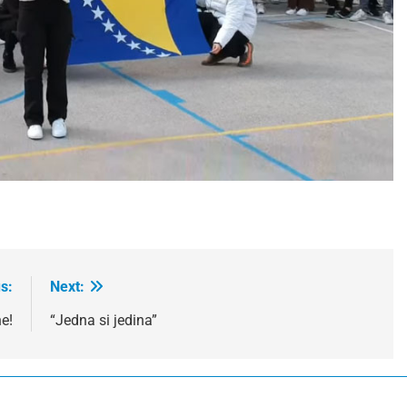
s:
Next:
e!
“Jedna si jedina”