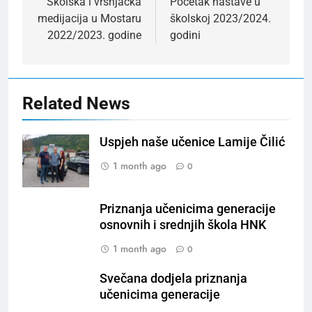
navigation
Školska i vršnjačka
Početak nastave u
medijacija u Mostaru
školskoj 2023/2024.
2022/2023. godine
godini
Related News
Uspjeh naše učenice Lamije Čilić
1 month ago
0
Priznanja učenicima generacije
osnovnih i srednjih škola HNK
1 month ago
0
Svečana dodjela priznanja
učenicima generacije