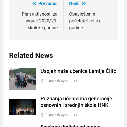
Previous:
Next:
Post
navigation
Plan aktivnosti za
Obavještenje –
avgust 2020/21.
početak školske
školske godine
godine
Related News
Uspjeh naše učenice Lamije Čilić
1 month ago
0
Priznanja učenicima generacije
osnovnih i srednjih škola HNK
1 month ago
0
Svečana dodjela priznanja