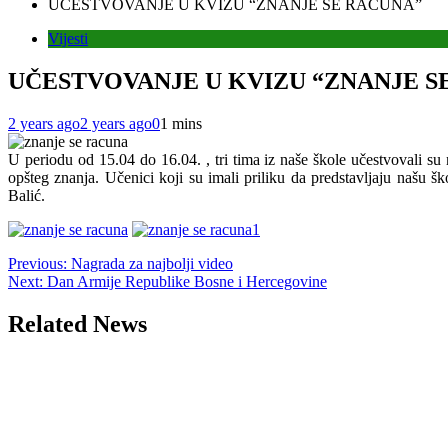
UČESTVOVANJE U KVIZU “ZNANJE SE RAČUNA”
Vijesti
UČESTVOVANJE U KVIZU “ZNANJE S
2 years ago
2 years ago
0
1 mins
U periodu od 15.04 do 16.04. , tri tima iz naše škole učestvovali s
opšteg znanja. Učenici koji su imali priliku da predstavljaju naš
Balić.
Post
Previous:
Nagrada za najbolji video
Next:
Dan Armije Republike Bosne i Hercegovine
navigation
Related News