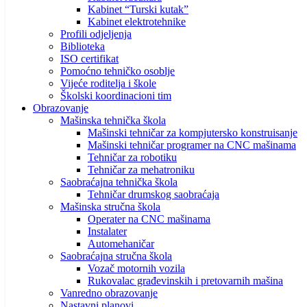
Kabinet “Turski kutak”
Kabinet elektrotehnike
Profili odjeljenja
Biblioteka
ISO certifikat
Pomoćno tehničko osoblje
Vijeće roditelja i škole
Školski koordinacioni tim
Obrazovanje
Mašinska tehnička škola
Mašinski tehničar za kompjutersko konstruisanje
Mašinski tehničar programer na CNC mašinama
Tehničar za robotiku
Tehničar za mehatroniku
Saobraćajna tehnička škola
Tehničar drumskog saobraćaja
Mašinska stručna škola
Operater na CNC mašinama
Instalater
Automehaničar
Saobraćajna stručna škola
Vozač motornih vozila
Rukovalac građevinskih i pretovarnih mašina
Vanredno obrazovanje
Nastavni planovi