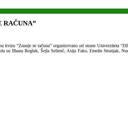
E RAČUNA”
u na kvizu “Znanje se računa” organizovano od strane Univerziteta “Dž
u školu su Ilhana Begluk, Šejla Selimić, Asija Fako, Emelin Stranj