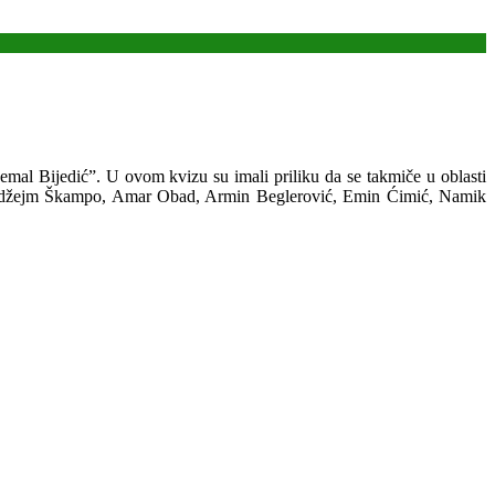
emal Bijedić”. U ovom kvizu su imali priliku da se takmiče u oblasti
ak, Nudžejm Škampo, Amar Obad, Armin Beglerović, Emin Ćimić, Namik