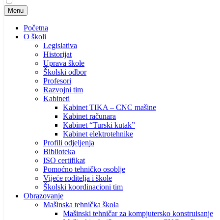
Menu
Početna
O školi
Legislativa
Historijat
Uprava škole
Školski odbor
Profesori
Razvojni tim
Kabineti
Kabinet TIKA – CNC mašine
Kabinet računara
Kabinet “Turski kutak”
Kabinet elektrotehnike
Profili odjeljenja
Biblioteka
ISO certifikat
Pomoćno tehničko osoblje
Vijeće roditelja i škole
Školski koordinacioni tim
Obrazovanje
Mašinska tehnička škola
Mašinski tehničar za kompjutersko konstruisanje