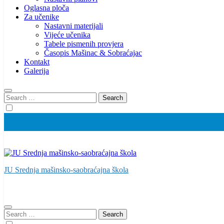
Oglasna ploča
Za učenike
Nastavni materijali
Vijeće učenika
Tabele pismenih provjera
Časopis Mašinac & Sobraćajac
Kontakt
Galerija
Search
for:
JU Srednja mašinsko-saobraćajna škola
Search
for: