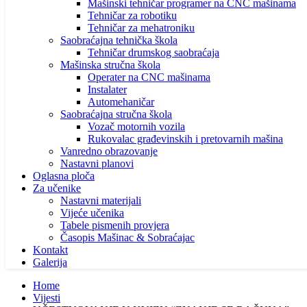
Mašinski tehničar programer na CNC mašinama
Tehničar za robotiku
Tehničar za mehatroniku
Saobraćajna tehnička škola
Tehničar drumskog saobraćaja
Mašinska stručna škola
Operater na CNC mašinama
Instalater
Automehaničar
Saobraćajna stručna škola
Vozač motornih vozila
Rukovalac građevinskih i pretovarnih mašina
Vanredno obrazovanje
Nastavni planovi
Oglasna ploča
Za učenike
Nastavni materijali
Vijeće učenika
Tabele pismenih provjera
Časopis Mašinac & Sobraćajac
Kontakt
Galerija
Home
Vijesti