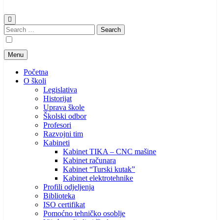
Search
for:
Menu
Početna
O školi
Legislativa
Historijat
Uprava škole
Školski odbor
Profesori
Razvojni tim
Kabineti
Kabinet TIKA – CNC mašine
Kabinet računara
Kabinet “Turski kutak”
Kabinet elektrotehnike
Profili odjeljenja
Biblioteka
ISO certifikat
Pomoćno tehničko osoblje