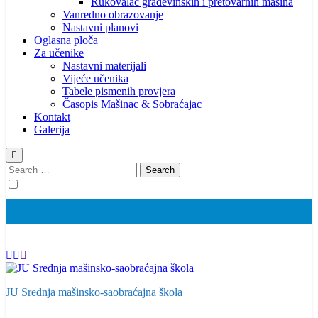
Rukovalac građevinskih i pretovarnih mašina
Vanredno obrazovanje
Nastavni planovi
Oglasna ploča
Za učenike
Nastavni materijali
Vijeće učenika
Tabele pismenih provjera
Časopis Mašinac & Sobraćajac
Kontakt
Galerija
Search
for:
JU Srednja mašinsko-saobraćajna škola