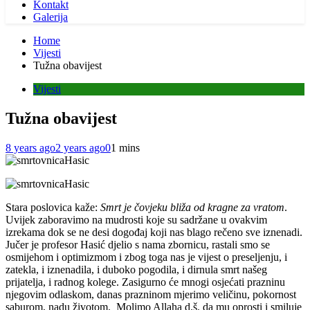
Kontakt
Galerija
Home
Vijesti
Tužna obavijest
Vijesti
Tužna obavijest
8 years ago
2 years ago
0
1 mins
Stara poslovica kaže:
Smrt je čovjeku bliža od kragne za vratom
.
Uvijek zaboravimo na mudrosti koje su sadržane u ovakvim
izrekama dok se ne desi dogođaj koji nas blago rečeno sve iznenadi.
Jučer je profesor Hasić djelio s nama zbornicu, rastali smo se
osmijehom i optimizmom i zbog toga nas je vijest o preseljenju, i
zatekla, i iznenadila, i duboko pogodila, i dirnula smrt našeg
prijatelja, i radnog kolege. Zasigurno će mnogi osjećati prazninu
njegovim odlaskom, danas prazninom mjerimo veličinu, pokornost
saburom, nadu životom. Molimo Allaha d.š. da mu oprosti i smiluje