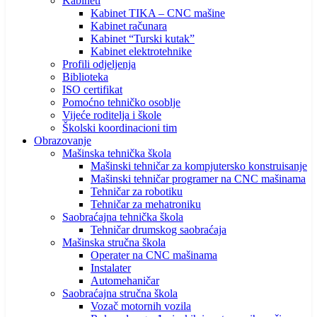
Kabineti
Kabinet TIKA – CNC mašine
Kabinet računara
Kabinet “Turski kutak”
Kabinet elektrotehnike
Profili odjeljenja
Biblioteka
ISO certifikat
Pomoćno tehničko osoblje
Vijeće roditelja i škole
Školski koordinacioni tim
Obrazovanje
Mašinska tehnička škola
Mašinski tehničar za kompjutersko konstruisanje
Mašinski tehničar programer na CNC mašinama
Tehničar za robotiku
Tehničar za mehatroniku
Saobraćajna tehnička škola
Tehničar drumskog saobraćaja
Mašinska stručna škola
Operater na CNC mašinama
Instalater
Automehaničar
Saobraćajna stručna škola
Vozač motornih vozila