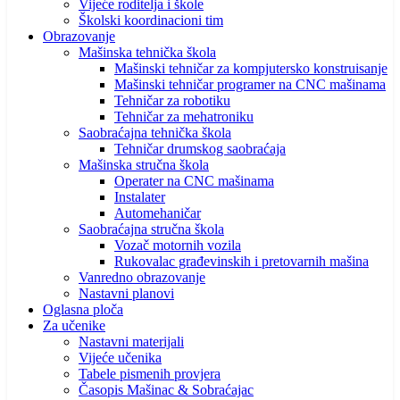
Vijeće roditelja i škole
Školski koordinacioni tim
Obrazovanje
Mašinska tehnička škola
Mašinski tehničar za kompjutersko konstruisanje
Mašinski tehničar programer na CNC mašinama
Tehničar za robotiku
Tehničar za mehatroniku
Saobraćajna tehnička škola
Tehničar drumskog saobraćaja
Mašinska stručna škola
Operater na CNC mašinama
Instalater
Automehaničar
Saobraćajna stručna škola
Vozač motornih vozila
Rukovalac građevinskih i pretovarnih mašina
Vanredno obrazovanje
Nastavni planovi
Oglasna ploča
Za učenike
Nastavni materijali
Vijeće učenika
Tabele pismenih provjera
Časopis Mašinac & Sobraćajac