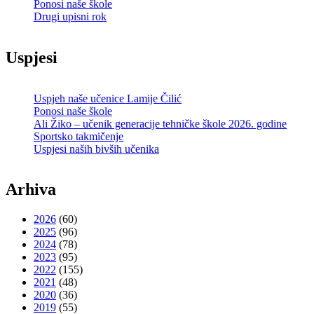
Ponosi naše škole
Drugi upisni rok
Uspjesi
Uspjeh naše učenice Lamije Čilić
Ponosi naše škole
Ali Žiko – učenik generacije tehničke škole 2026. godine
Sportsko takmičenje
Uspjesi naših bivših učenika
Arhiva
2026
(60)
2025
(96)
2024
(78)
2023
(95)
2022
(155)
2021
(48)
2020
(36)
2019
(55)