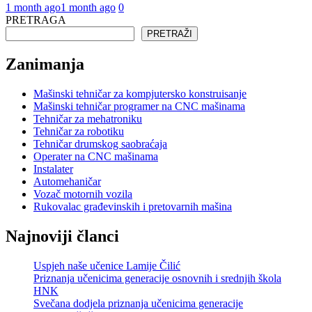
1 month ago
1 month ago
0
PRETRAGA
PRETRAŽI
Zanimanja
Mašinski tehničar za kompjutersko konstruisanje
Mašinski tehničar programer na CNC mašinama
Tehničar za mehatroniku
Tehničar za robotiku
Tehničar drumskog saobraćaja
Operater na CNC mašinama
Instalater
Automehaničar
Vozač motornih vozila
Rukovalac građevinskih i pretovarnih mašina
Najnoviji članci
Uspjeh naše učenice Lamije Čilić
Priznanja učenicima generacije osnovnih i srednjih škola
HNK
Svečana dodjela priznanja učenicima generacije