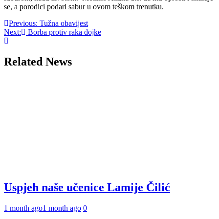
se, a porodici podari sabur u ovom teškom trenutku.
Post
Previous:
Tužna obavijest
Next:
Borba protiv raka dojke
navigation
Related News
Uspjeh naše učenice Lamije Čilić
1 month ago
1 month ago
0