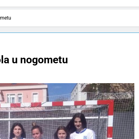
ometu
ola u nogometu