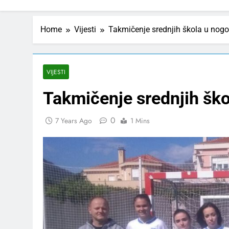
Home
Vijesti
Takmičenje srednjih škola u nog
VIJESTI
Takmičenje srednjih šk
0
7 Years Ago
1 Mins