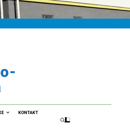
ko-
a
KE
KONTAKT