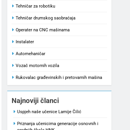
Tehničar za robotiku
Tehničar drumskog saobraćaja
Operater na CNC mašinama
Instalater
Automehaničar
Vozač motornih vozila
Rukovalac građevinskih i pretovarnih mašina
Najnoviji članci
Uspjeh naše učenice Lamije Čilić
Priznanja učenicima generacije osnovnih i
srednjih škola HNK