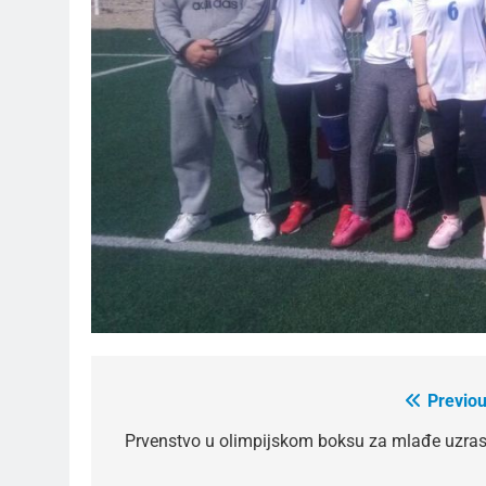
Previou
Post
navigation
Prvenstvo u olimpijskom boksu za mlađe uzras