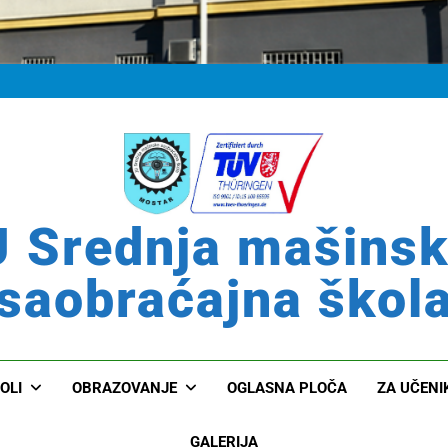
 Srednja mašins
saobraćajna škol
OLI
OBRAZOVANJE
OGLASNA PLOČA
ZA UČENI
GALERIJA