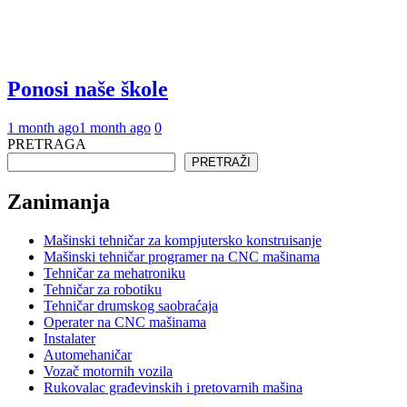
Ponosi naše škole
1 month ago
1 month ago
0
PRETRAGA
PRETRAŽI
Zanimanja
Mašinski tehničar za kompjutersko konstruisanje
Mašinski tehničar programer na CNC mašinama
Tehničar za mehatroniku
Tehničar za robotiku
Tehničar drumskog saobraćaja
Operater na CNC mašinama
Instalater
Automehaničar
Vozač motornih vozila
Rukovalac građevinskih i pretovarnih mašina