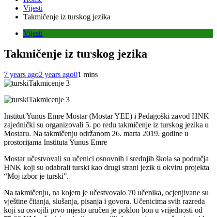
Vijesti
Takmičenje iz turskog jezika
Vijesti
Takmičenje iz turskog jezika
7 years ago
2 years ago
0
1 mins
Institut Yunus Emre Mostar (Mostar YEE) i Pedagoški zavod HNK
zajednički su organizovali 5. po redu takmičenje iz turskog jezika u
Mostaru. Na takmičenju održanom 26. marta 2019. godine u
prostorijama Instituta Yunus Emre
Mostar učestvovali su učenici osnovnih i srednjih škola sa područja
HNK koji su odabrali turski kao drugi strani jezik u okviru projekta
“Moj izbor je turski”.
Na takmičenju, na kojem je učestvovalo 70 učenika, ocjenjivane su
vještine čitanja, slušanja, pisanja i govora. Učenicima svih razreda
koji su osvojili prvo mjesto uručen je poklon bon u vrijednosti od