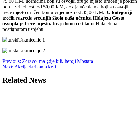
75,00 KM, učenicima koji su osvojili drugo mjesto uručen je poklon
bon u vrijednosti od 50,00 KM, dok je učenicima koji su osvojili
treće mjesto uručen bon u vrijednosti od 35,00 KM.
U kategoriji
trećih razreda srednjih škola naša učenica Hidajeta Gosto
osvojila je treće mjesto.
Još jednom čestitamo Hidajeti na
postignutom uspjehu.
Post
Previous:
Zdravo, ma gdje bili, heroji Mostara
Next:
Akcija darivanja krvi
navigation
Related News