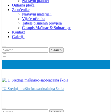
Nastavni planovi
Oglasna ploča
Za učenike
Nastavni materijali
Vijeće učenika
Tabele pismenih provjera
Časopis Mašinac & Sobraćajac
Kontakt
Galerija
Search
for:
JU Srednja mašinsko-saobraćajna škola
Search