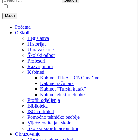
for:
Menu
Početna
O školi
Legislativa
Historijat
Uprava škole
Školski odbor
Profesori
Razvojni tim
Kabineti
Kabinet TIKA – CNC mašine
Kabinet računara
Kabinet “Turski kutak”
Kabinet elektrotehnike
Profili odjeljenja
Biblioteka
ISO certifikat
Pomoćno tehničko osoblje
Vijeće roditelja i škole
Školski koordinacioni tim
Obrazovanje
Mašinska tehnička škola