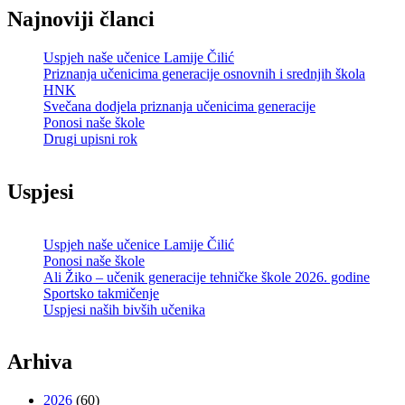
Najnoviji članci
Uspjeh naše učenice Lamije Čilić
Priznanja učenicima generacije osnovnih i srednjih škola
HNK
Svečana dodjela priznanja učenicima generacije
Ponosi naše škole
Drugi upisni rok
Uspjesi
Uspjeh naše učenice Lamije Čilić
Ponosi naše škole
Ali Žiko – učenik generacije tehničke škole 2026. godine
Sportsko takmičenje
Uspjesi naših bivših učenika
Arhiva
2026
(60)