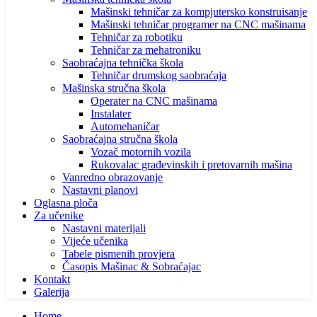
Mašinski tehničar za kompjutersko konstruisanje
Mašinski tehničar programer na CNC mašinama
Tehničar za robotiku
Tehničar za mehatroniku
Saobraćajna tehnička škola
Tehničar drumskog saobraćaja
Mašinska stručna škola
Operater na CNC mašinama
Instalater
Automehaničar
Saobraćajna stručna škola
Vozač motornih vozila
Rukovalac građevinskih i pretovarnih mašina
Vanredno obrazovanje
Nastavni planovi
Oglasna ploča
Za učenike
Nastavni materijali
Vijeće učenika
Tabele pismenih provjera
Časopis Mašinac & Sobraćajac
Kontakt
Galerija
Home