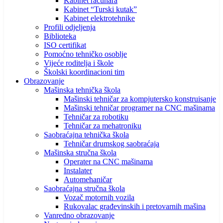
Kabinet računara
Kabinet “Turski kutak”
Kabinet elektrotehnike
Profili odjeljenja
Biblioteka
ISO certifikat
Pomoćno tehničko osoblje
Vijeće roditelja i škole
Školski koordinacioni tim
Obrazovanje
Mašinska tehnička škola
Mašinski tehničar za kompjutersko konstruisanje
Mašinski tehničar programer na CNC mašinama
Tehničar za robotiku
Tehničar za mehatroniku
Saobraćajna tehnička škola
Tehničar drumskog saobraćaja
Mašinska stručna škola
Operater na CNC mašinama
Instalater
Automehaničar
Saobraćajna stručna škola
Vozač motornih vozila
Rukovalac građevinskih i pretovarnih mašina
Vanredno obrazovanje