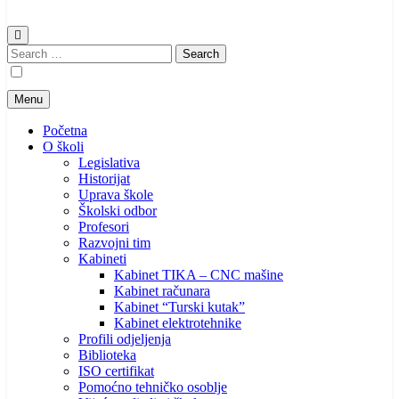
Search
for:
Menu
Početna
O školi
Legislativa
Historijat
Uprava škole
Školski odbor
Profesori
Razvojni tim
Kabineti
Kabinet TIKA – CNC mašine
Kabinet računara
Kabinet “Turski kutak”
Kabinet elektrotehnike
Profili odjeljenja
Biblioteka
ISO certifikat
Pomoćno tehničko osoblje