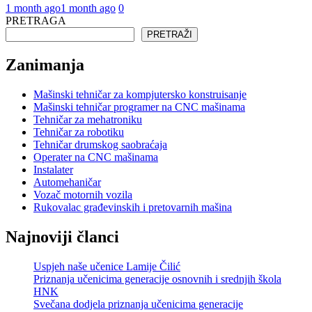
1 month ago
1 month ago
0
PRETRAGA
PRETRAŽI
Zanimanja
Mašinski tehničar za kompjutersko konstruisanje
Mašinski tehničar programer na CNC mašinama
Tehničar za mehatroniku
Tehničar za robotiku
Tehničar drumskog saobraćaja
Operater na CNC mašinama
Instalater
Automehaničar
Vozač motornih vozila
Rukovalac građevinskih i pretovarnih mašina
Najnoviji članci
Uspjeh naše učenice Lamije Čilić
Priznanja učenicima generacije osnovnih i srednjih škola
HNK
Svečana dodjela priznanja učenicima generacije