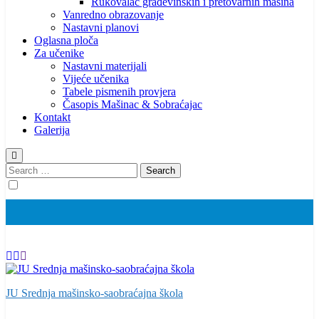
Rukovalac građevinskih i pretovarnih mašina
Vanredno obrazovanje
Nastavni planovi
Oglasna ploča
Za učenike
Nastavni materijali
Vijeće učenika
Tabele pismenih provjera
Časopis Mašinac & Sobraćajac
Kontakt
Galerija
Search
for:
JU Srednja mašinsko-saobraćajna škola