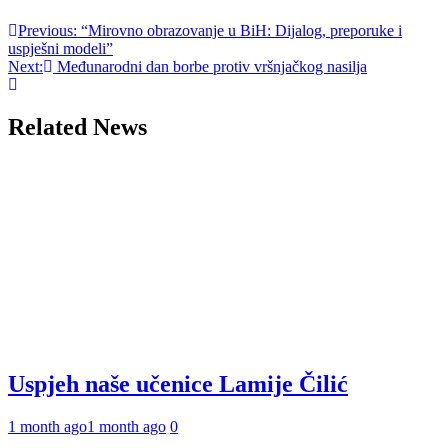
Post
Previous:
“Mirovno obrazovanje u BiH: Dijalog, preporuke i
uspješni modeli”
navigation
Next:
Međunarodni dan borbe protiv vršnjačkog nasilja
Related News
Uspjeh naše učenice Lamije Čilić
1 month ago
1 month ago
0