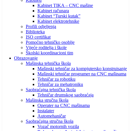
Kabineti
Kabinet TIKA – CNC mašine
Kabinet računara
Kabinet “Turski kutak”
Kabinet elektrotehnike
Profili odjeljenja
Biblioteka
ISO certifikat
Pomoćno tehničko osoblje
Vijeće roditelja i škole
Školski koordinacioni tim
Obrazovanje
Mašinska tehnička škola
Mašinski tehničar za kompjutersko konstruisanje
Mašinski tehničar programer na CNC mašinama
Tehničar za robotiku
Tehničar za mehatroniku
Saobraćajna tehnička škola
Tehničar drumskog saobraćaja
Mašinska stručna škola
Operater na CNC mašinama
Instalater
Automehaničar
Saobraćajna stručna škola
Vozač motornih vozila