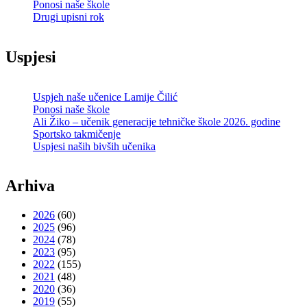
Ponosi naše škole
Drugi upisni rok
Uspjesi
Uspjeh naše učenice Lamije Čilić
Ponosi naše škole
Ali Žiko – učenik generacije tehničke škole 2026. godine
Sportsko takmičenje
Uspjesi naših bivših učenika
Arhiva
2026
(60)
2025
(96)
2024
(78)
2023
(95)
2022
(155)
2021
(48)
2020
(36)
2019
(55)