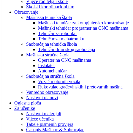
Vijeće roditelja i škole
Školski koordinacioni tim
Obrazovanje
Mašinska tehnička škola
Mašinski tehničar za kompjutersko konstruisanje
Mašinski tehničar programer na CNC mašinama
Tehničar za robotiku
Tehničar za mehatroniku
Saobraćajna tehnička škola
Tehničar drumskog saobraćaja
Mašinska stručna škola
Operater na CNC mašinama
Instalater
Automehaničar
Saobraćajna stručna škola
Vozač motornih vozila
Rukovalac građevinskih i pretovarnih mašina
Vanredno obrazovanje
Nastavni planovi
Oglasna ploča
Za učenike
Nastavni materijali
Vijeće učenika
Tabele pismenih provjera
Časopis Mašinac & Sobraćajac