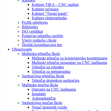
Kabineti
Kabinet TIKA – CNC mašine
Kabinet računara
Kabinet “Turski kutak”
Kabinet elektrotehnike
Profili odjeljenja
Biblioteka
ISO certifikat
Pomoćno tehničko osoblje
Vijeće roditelja i škole
Školski koordinacioni tim
Obrazovanje
Mašinska tehnička škola
Mašinski tehničar za kompjutersko konstruisanje
Mašinski tehničar programer na CNC mašinama
Tehničar za robotiku
Tehničar za mehatroniku
Saobraćajna tehnička škola
Tehničar drumskog saobraćaja
Mašinska stručna škola
Operater na CNC mašinama
Instalater
Automehaničar
Saobraćajna stručna škola
Vozač motornih vozila