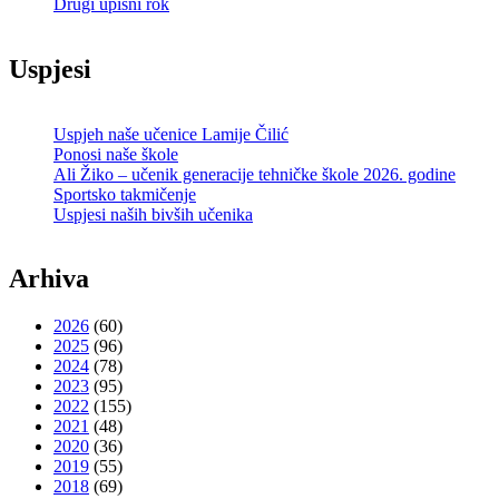
Drugi upisni rok
Uspjesi
Uspjeh naše učenice Lamije Čilić
Ponosi naše škole
Ali Žiko – učenik generacije tehničke škole 2026. godine
Sportsko takmičenje
Uspjesi naših bivših učenika
Arhiva
2026
(60)
2025
(96)
2024
(78)
2023
(95)
2022
(155)
2021
(48)
2020
(36)
2019
(55)
2018
(69)