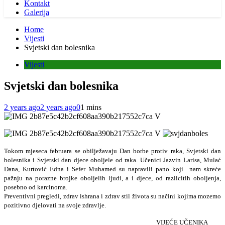
Kontakt
Galerija
Home
Vijesti
Svjetski dan bolesnika
Vijesti
Svjetski dan bolesnika
2 years ago
2 years ago
0
1 mins
Tokom mjeseca februara se obilježavaju Dan borbe protiv raka, Svjetski dan
bolesnika i Svjetski dan djece oboljele od raka. Učenici Jazvin Larisa, Mulać
Đana, Kurtović Edna i Sefer Muhamed su napravili pano koji nam skreće
pažnju na porazne brojke oboljelih ljudi, a i djece, od razlicitih oboljenja,
posebno od karcinoma.
Preventivni pregledi, zdrav ishrana i zdrav stil života su načini kojima mozemo
pozitivno djelovati na svoje zdravlje.
VIJEĆE UČENIKA