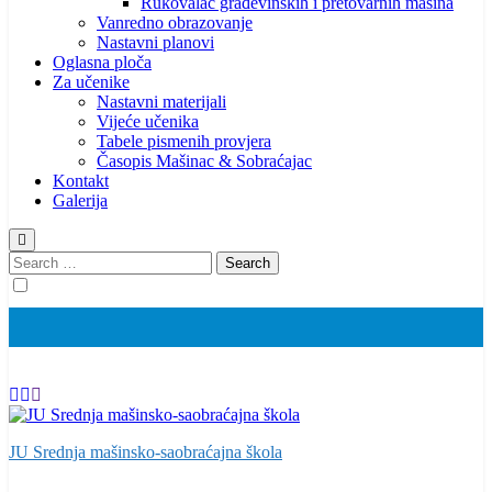
Rukovalac građevinskih i pretovarnih mašina
Vanredno obrazovanje
Nastavni planovi
Oglasna ploča
Za učenike
Nastavni materijali
Vijeće učenika
Tabele pismenih provjera
Časopis Mašinac & Sobraćajac
Kontakt
Galerija
Search
for:
JU Srednja mašinsko-saobraćajna škola