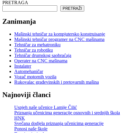
PRETRAGA
PRETRAŽI
Zanimanja
Mašinski tehničar za kompjutersko konstruisanje
Mašinski tehničar programer na CNC mašinama
Tehničar za mehatroniku
Tehničar za robotiku
Tehničar drumskog saobraćaja
Operater na CNC mašinama
Instalater
Automehaničar
Vozač motornih vozila
Rukovalac građevinskih i pretovarnih mašina
Najnoviji članci
Uspjeh naše učenice Lamije Čilić
Priznanja učenicima generacije osnovnih i srednjih škola
HNK
Svečana dodjela priznanja učenicima generacije
Ponosi naše škole