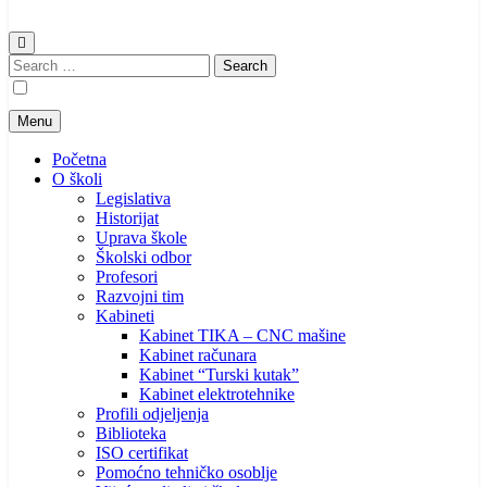
Search
for:
Menu
Početna
O školi
Legislativa
Historijat
Uprava škole
Školski odbor
Profesori
Razvojni tim
Kabineti
Kabinet TIKA – CNC mašine
Kabinet računara
Kabinet “Turski kutak”
Kabinet elektrotehnike
Profili odjeljenja
Biblioteka
ISO certifikat
Pomoćno tehničko osoblje