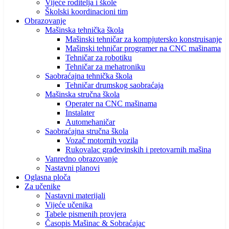
Vijeće roditelja i škole
Školski koordinacioni tim
Obrazovanje
Mašinska tehnička škola
Mašinski tehničar za kompjutersko konstruisanje
Mašinski tehničar programer na CNC mašinama
Tehničar za robotiku
Tehničar za mehatroniku
Saobraćajna tehnička škola
Tehničar drumskog saobraćaja
Mašinska stručna škola
Operater na CNC mašinama
Instalater
Automehaničar
Saobraćajna stručna škola
Vozač motornih vozila
Rukovalac građevinskih i pretovarnih mašina
Vanredno obrazovanje
Nastavni planovi
Oglasna ploča
Za učenike
Nastavni materijali
Vijeće učenika
Tabele pismenih provjera
Časopis Mašinac & Sobraćajac