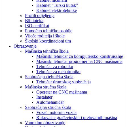
Kabinet računara
Kabinet “Turski kutak”
Kabinet elektrotehnike
Profili odjeljenja
Biblioteka
ISO certifikat
Pomoćno tehničko osoblje
Vijeće roditelja i škole
Školski koordinacioni tim
Obrazovanje
Mašinska tehnička škola
Mašinski tehničar za kompjutersko konstruisanje
Mašinski tehničar programer na CNC mašinama
Tehničar za robotiku
Tehničar za mehatroniku
Saobraćajna tehnička škola
Tehničar drumskog saobraćaja
Mašinska stručna škola
Operater na CNC mašinama
Instalater
Automehaničar
Saobraćajna stručna škola
Vozač motornih vozila
Rukovalac građevinskih i pretovarnih mašina
Vanredno obrazovanje