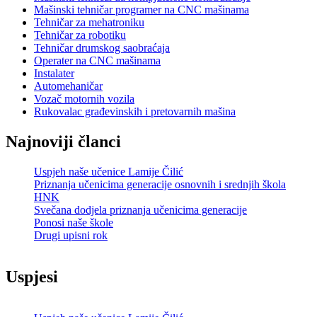
Mašinski tehničar programer na CNC mašinama
Tehničar za mehatroniku
Tehničar za robotiku
Tehničar drumskog saobraćaja
Operater na CNC mašinama
Instalater
Automehaničar
Vozač motornih vozila
Rukovalac građevinskih i pretovarnih mašina
Najnoviji članci
Uspjeh naše učenice Lamije Čilić
Priznanja učenicima generacije osnovnih i srednjih škola
HNK
Svečana dodjela priznanja učenicima generacije
Ponosi naše škole
Drugi upisni rok
Uspjesi