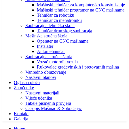
Mašinski tehničar za kompjutersko konstruisanje
Mašinski tehničar programer na CNC mašinama
Tehničar za robotiku
Tehničar za mehatroniku
Saobraćajna tehnička škola
Tehničar drumskog saobraćaja
Mašinska stručna škola
Operater na CNC mašinama
Instalater
Automehaničar
Saobraćajna stručna škola
Vozač motornih vozila
Rukovalac građevinskih i pretovarnih mašina
Vanredno obrazovanje
Nastavni planovi
Oglasna ploča
Za učenike
Nastavni materijali
Vijeće učenika
Tabele pismenih provjera
Časopis Mašinac & Sobraćajac
Kontakt
Galerija
Home