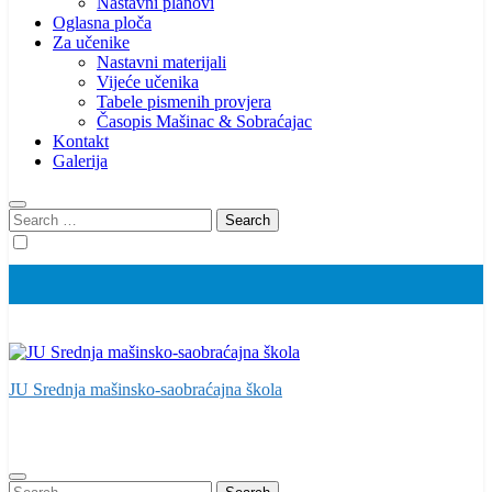
Nastavni planovi
Oglasna ploča
Za učenike
Nastavni materijali
Vijeće učenika
Tabele pismenih provjera
Časopis Mašinac & Sobraćajac
Kontakt
Galerija
Search
for:
JU Srednja mašinsko-saobraćajna škola
Search