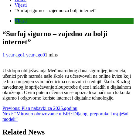
Vijesti
“Surfaj sigurno – zajedno za bolji internet”
Vijesti
“Surfaj sigurno – zajedno za bolji
internet”
1 year ago
1 year ago
0
1 mins
U sklopu obilježavanja Međunarodnog dana sigurnijeg interneta,
učenici prvih razreda naše škole su učestvovali na online kvizu koji
je bio namjenjen svim učenicima osnovnih i srednjih škola. Razlog
navedenog je spriječavanje zloupotrebe djece i mladih u digitalnom
okruženju. Ovim putem učenici su se upoznali sa načinom kako da
sigurno i odgovorno koriste internet i digitalne tehnologije.
Post
Previous:
Plan nabavki za 2025.godinu
Next:
“Mirovno obrazovanje u BiH: Dijalog, preporuke i uspješni
navigation
modeli”
Related News