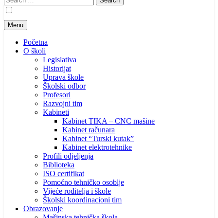
for:
Menu
Početna
O školi
Legislativa
Historijat
Uprava škole
Školski odbor
Profesori
Razvojni tim
Kabineti
Kabinet TIKA – CNC mašine
Kabinet računara
Kabinet “Turski kutak”
Kabinet elektrotehnike
Profili odjeljenja
Biblioteka
ISO certifikat
Pomoćno tehničko osoblje
Vijeće roditelja i škole
Školski koordinacioni tim
Obrazovanje
Mašinska tehnička škola