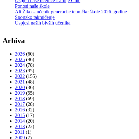
Uspjeh naše učenice Lamije Čilić
Ponosi naše škole
Ali Žiko – učenik generacije tehničke škole 2026. godine
Sportsko takmičenje
Uspjesi naših bivših učenika
Arhiva
2026
(60)
2025
(96)
2024
(78)
2023
(95)
2022
(155)
2021
(48)
2020
(36)
2019
(55)
2018
(69)
2017
(28)
2016
(32)
2015
(17)
2014
(20)
2013
(22)
2011
(1)
2009
(7)