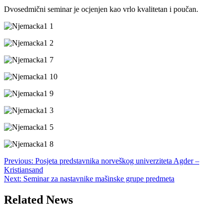
Dvosedmični seminar je ocjenjen kao vrlo kvalitetan i poučan.
Post
Previous:
Posjeta predstavnika norveškog univerziteta Agder –
Kristiansand
navigation
Next:
Seminar za nastavnike mašinske grupe predmeta
Related News