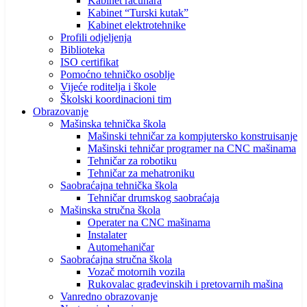
Kabinet računara
Kabinet “Turski kutak”
Kabinet elektrotehnike
Profili odjeljenja
Biblioteka
ISO certifikat
Pomoćno tehničko osoblje
Vijeće roditelja i škole
Školski koordinacioni tim
Obrazovanje
Mašinska tehnička škola
Mašinski tehničar za kompjutersko konstruisanje
Mašinski tehničar programer na CNC mašinama
Tehničar za robotiku
Tehničar za mehatroniku
Saobraćajna tehnička škola
Tehničar drumskog saobraćaja
Mašinska stručna škola
Operater na CNC mašinama
Instalater
Automehaničar
Saobraćajna stručna škola
Vozač motornih vozila
Rukovalac građevinskih i pretovarnih mašina
Vanredno obrazovanje