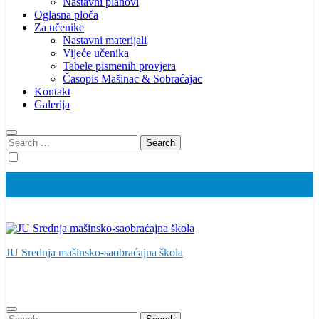
Nastavni planovi
Oglasna ploča
Za učenike
Nastavni materijali
Vijeće učenika
Tabele pismenih provjera
Časopis Mašinac & Sobraćajac
Kontakt
Galerija
Search
for:
JU Srednja mašinsko-saobraćajna škola
Search