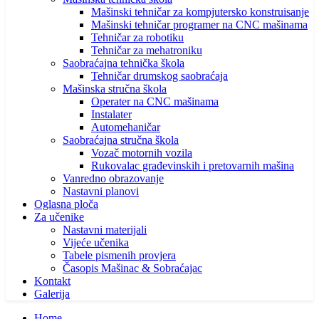
Mašinski tehničar za kompjutersko konstruisanje
Mašinski tehničar programer na CNC mašinama
Tehničar za robotiku
Tehničar za mehatroniku
Saobraćajna tehnička škola
Tehničar drumskog saobraćaja
Mašinska stručna škola
Operater na CNC mašinama
Instalater
Automehaničar
Saobraćajna stručna škola
Vozač motornih vozila
Rukovalac građevinskih i pretovarnih mašina
Vanredno obrazovanje
Nastavni planovi
Oglasna ploča
Za učenike
Nastavni materijali
Vijeće učenika
Tabele pismenih provjera
Časopis Mašinac & Sobraćajac
Kontakt
Galerija
Home