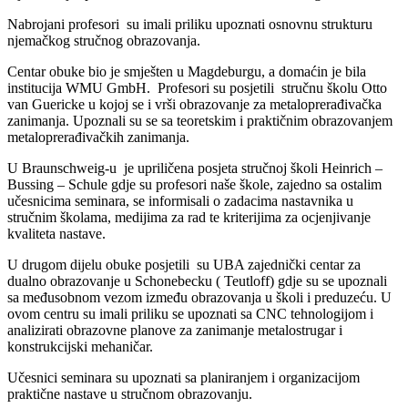
Nabrojani profesori su imali priliku upoznati osnovnu strukturu
njemačkog stručnog obrazovanja.
Centar obuke bio je smješten u Magdeburgu, a domaćin je bila
institucija WMU GmbH. Profesori su posjetili stručnu školu Otto
van Guericke u kojoj se i vrši obrazovanje za metaloprerađivačka
zanimanja. Upoznali su se sa teoretskim i praktičnim obrazovanjem
metaloprerađivačkih zanimanja.
U Braunschweig-u je upriličena posjeta stručnoj školi Heinrich –
Bussing – Schule gdje su profesori naše škole, zajedno sa ostalim
učesnicima seminara, se informisali o zadacima nastavnika u
stručnim školama, medijima za rad te kriterijima za ocjenjivanje
kvaliteta nastave.
U drugom dijelu obuke posjetili su UBA zajednički centar za
dualno obrazovanje u Schonebecku ( Teutloff) gdje su se upoznali
sa međusobnom vezom između obrazovanja u školi i preduzeću. U
ovom centru su imali priliku se upoznati sa CNC tehnologijom i
analizirati obrazovne planove za zanimanje metalostrugar i
konstrukcijski mehaničar.
Učesnici seminara su upoznati sa planiranjem i organizacijom
praktične nastave u stručnom obrazovanju.