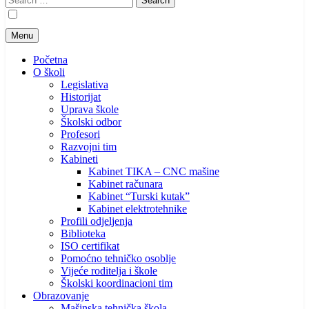
for:
Menu
Početna
O školi
Legislativa
Historijat
Uprava škole
Školski odbor
Profesori
Razvojni tim
Kabineti
Kabinet TIKA – CNC mašine
Kabinet računara
Kabinet “Turski kutak”
Kabinet elektrotehnike
Profili odjeljenja
Biblioteka
ISO certifikat
Pomoćno tehničko osoblje
Vijeće roditelja i škole
Školski koordinacioni tim
Obrazovanje
Mašinska tehnička škola