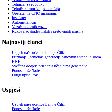
Tehničar za robotiku
Tehničar drumskog saobraćaja
Operater na CNC mašinama
Instalater
Automehaničar
Vozač motornih vozila
Rukovalac građevinskih i pretovarnih mašina
Najnoviji članci
Uspjeh naše učenice Lamije Čilić
Priznanja učenicima generacije osnovnih i srednjih škola
HNK
Svečana dodjela priznanja učenicima generacije
Ponosi naše škole
Drugi upisni rok
Uspjesi
Uspjeh naše učenice Lamije Čilić
Ponosi naše škole