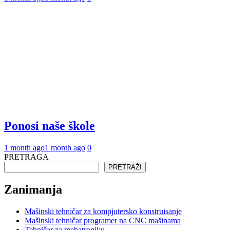
Ponosi naše škole
1 month ago
1 month ago
0
PRETRAGA
PRETRAŽI
Zanimanja
Mašinski tehničar za kompjutersko konstruisanje
Mašinski tehničar programer na CNC mašinama
Tehničar za mehatroniku