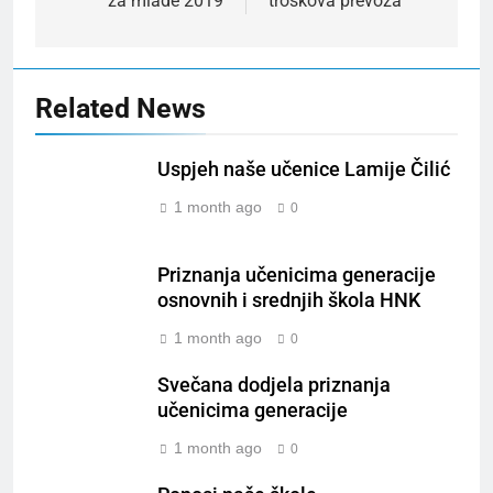
za mlade 2019
troškova prevoza
Related News
Uspjeh naše učenice Lamije Čilić
1 month ago
0
Priznanja učenicima generacije
osnovnih i srednjih škola HNK
1 month ago
0
Svečana dodjela priznanja
učenicima generacije
1 month ago
0