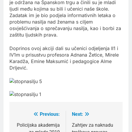
je održana na Španskom trgu a činili su je mladi
ljudi među kojima su bili i učenici naše škole.
Zadatak im je bio podjela informativnih letaka o
problemu nasilja nad ženama s ciljem
osvješćivanja o sprečavanju nasilja, kao i borbi za
zaštitu ljudskih prava.
Doprinos ovoj akciji dali su učenici odjeljenja II1 i
IV1m u prisustvu profesora Adnana Žetice, Mirele
Karadža, Emine Maksumić i pedagogice Alme
Drljević.
Previous:
Next:
Post
navigation
Policijska akademija
Zahtjev za naknadu