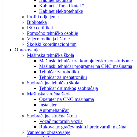
Kabinet računara
Kabinet “Turski kutak”
Kabinet elektrotehnike
Profili odjeljenja
Biblioteka
ISO certifikat
Pomoćno tehničko osoblje
Vijeće roditelja i škole
Školski koordinacioni tim
Obrazovanje
Mašinska tehnička škola
Mašinski tehničar za kompjutersko konstruisanje
Mašinski tehničar programer na CNC mašinama
Tehničar za robotiku
Tehničar za mehatroniku
Saobraćajna tehnička škola
Tehničar drumskog saobraćaja
Mašinska stručna škola
Operater na CNC mašinama
Instalater
Automehaničar
Saobraćajna stručna škola
Vozač motornih vozila
Rukovalac građevinskih i pretovarnih mašina
Vanredno obrazovanje