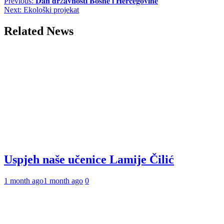
Post
Previous:
𝐃𝐚𝐧 𝐝𝐫ž𝐚𝐯𝐧𝐨𝐬𝐭𝐢 𝐁𝐨𝐬𝐧𝐞 𝐢 𝐇𝐞𝐫𝐜𝐞𝐠𝐨𝐯𝐢𝐧𝐞
Next:
Ekološki projekat
navigation
Related News
Uspjeh naše učenice Lamije Čilić
1 month ago
1 month ago
0