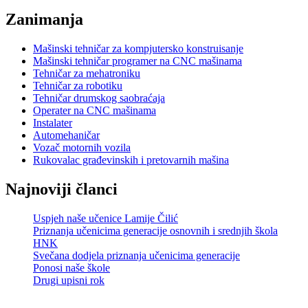
Zanimanja
Mašinski tehničar za kompjutersko konstruisanje
Mašinski tehničar programer na CNC mašinama
Tehničar za mehatroniku
Tehničar za robotiku
Tehničar drumskog saobraćaja
Operater na CNC mašinama
Instalater
Automehaničar
Vozač motornih vozila
Rukovalac građevinskih i pretovarnih mašina
Najnoviji članci
Uspjeh naše učenice Lamije Čilić
Priznanja učenicima generacije osnovnih i srednjih škola
HNK
Svečana dodjela priznanja učenicima generacije
Ponosi naše škole
Drugi upisni rok