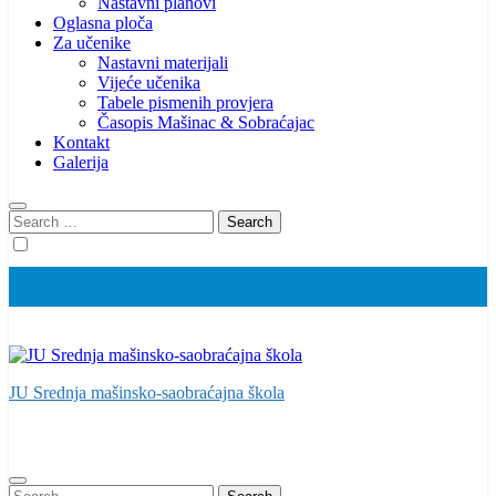
Nastavni planovi
Oglasna ploča
Za učenike
Nastavni materijali
Vijeće učenika
Tabele pismenih provjera
Časopis Mašinac & Sobraćajac
Kontakt
Galerija
Search
for:
JU Srednja mašinsko-saobraćajna škola
Search