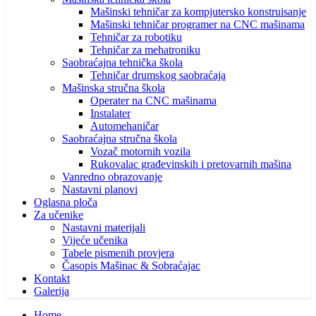
Mašinski tehničar za kompjutersko konstruisanje
Mašinski tehničar programer na CNC mašinama
Tehničar za robotiku
Tehničar za mehatroniku
Saobraćajna tehnička škola
Tehničar drumskog saobraćaja
Mašinska stručna škola
Operater na CNC mašinama
Instalater
Automehaničar
Saobraćajna stručna škola
Vozač motornih vozila
Rukovalac građevinskih i pretovarnih mašina
Vanredno obrazovanje
Nastavni planovi
Oglasna ploča
Za učenike
Nastavni materijali
Vijeće učenika
Tabele pismenih provjera
Časopis Mašinac & Sobraćajac
Kontakt
Galerija
Home