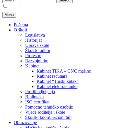
for:
Menu
Početna
O školi
Legislativa
Historijat
Uprava škole
Školski odbor
Profesori
Razvojni tim
Kabineti
Kabinet TIKA – CNC mašine
Kabinet računara
Kabinet “Turski kutak”
Kabinet elektrotehnike
Profili odjeljenja
Biblioteka
ISO certifikat
Pomoćno tehničko osoblje
Vijeće roditelja i škole
Školski koordinacioni tim
Obrazovanje
Mašinska tehnička škola