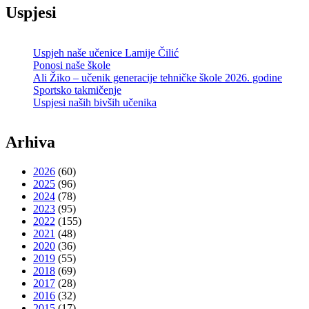
Uspjesi
Uspjeh naše učenice Lamije Čilić
Ponosi naše škole
Ali Žiko – učenik generacije tehničke škole 2026. godine
Sportsko takmičenje
Uspjesi naših bivših učenika
Arhiva
2026
(60)
2025
(96)
2024
(78)
2023
(95)
2022
(155)
2021
(48)
2020
(36)
2019
(55)
2018
(69)
2017
(28)
2016
(32)
2015
(17)