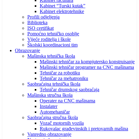
Kabinet računara
Kabinet “Turski kutak”
Kabinet elektrotehnike
Profili odjeljenja
Biblioteka
ISO certifikat
Pomoćno tehničko osoblje
Vijeće roditelja i škole
Školski koordinacioni tim
Obrazovanje
Mašinska tehnička škola
Mašinski tehničar za kompjutersko konstruisanje
Mašinski tehničar programer na CNC mašinama
Tehničar za robotiku
Tehničar za mehatroniku
Saobraćajna tehnička škola
Tehničar drumskog saobraćaja
Mašinska stručna škola
Operater na CNC mašinama
Instalater
Automehaničar
Saobraćajna stručna škola
Vozač motornih vozila
Rukovalac građevinskih i pretovarnih mašina
Vanredno obrazovanje