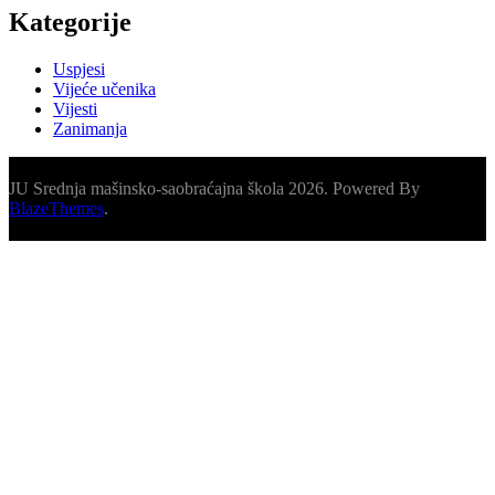
Kategorije
Uspjesi
Vijeće učenika
Vijesti
Zanimanja
JU Srednja mašinsko-saobraćajna škola 2026. Powered By
BlazeThemes
.