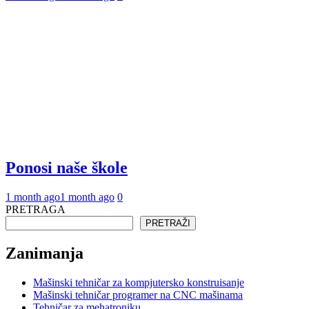
Ponosi naše škole
1 month ago
1 month ago
0
PRETRAGA
PRETRAŽI
Zanimanja
Mašinski tehničar za kompjutersko konstruisanje
Mašinski tehničar programer na CNC mašinama
Tehničar za mehatroniku