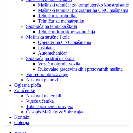
Mašinski tehničar za kompjutersko konstruisanje
Mašinski tehničar programer na CNC mašinama
Tehničar za robotiku
Tehničar za mehatroniku
Saobraćajna tehnička škola
Tehničar drumskog saobraćaja
Mašinska stručna škola
Operater na CNC mašinama
Instalater
Automehaničar
Saobraćajna stručna škola
Vozač motornih vozila
Rukovalac građevinskih i pretovarnih mašina
Vanredno obrazovanje
Nastavni planovi
Oglasna ploča
Za učenike
Nastavni materijali
Vijeće učenika
Tabele pismenih provjera
Časopis Mašinac & Sobraćajac
Kontakt
Galerija
Home