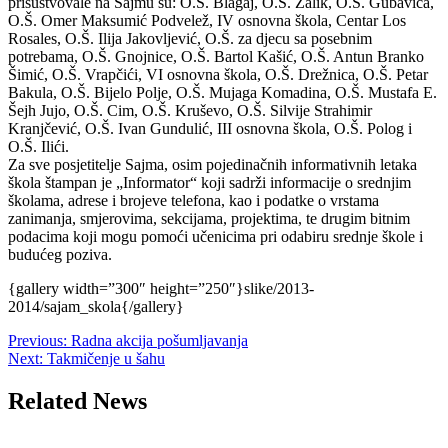
prisustvovale na Sajmu su: O.Š. Blagaj, O.Š. Zalik, O.Š. Gubavica,
O.Š. Omer Maksumić Podvelež, IV osnovna škola, Centar Los
Rosales, O.Š. Ilija Jakovljević, O.Š. za djecu sa posebnim
potrebama, O.Š. Gnojnice, O.Š. Bartol Kašić, O.Š. Antun Branko
Šimić, O.Š. Vrapčići, VI osnovna škola, O.Š. Drežnica, O.Š. Petar
Bakula, O.Š. Bijelo Polje, O.Š. Mujaga Komadina, O.Š. Mustafa E.
Šejh Jujo, O.Š. Cim, O.Š. Kruševo, O.Š. Silvije Strahimir
Kranjčević, O.Š. Ivan Gundulić, III osnovna škola, O.Š. Polog i
O.Š. Ilići.
Za sve posjetitelje Sajma, osim pojedinačnih informativnih letaka
škola štampan je „Informator“ koji sadrži informacije o srednjim
školama, adrese i brojeve telefona, kao i podatke o vrstama
zanimanja, smjerovima, sekcijama, projektima, te drugim bitnim
podacima koji mogu pomoći učenicima pri odabiru srednje škole i
budućeg poziva.
{gallery width=”300″ height=”250″}slike/2013-
2014/sajam_skola{/gallery}
Post
Previous:
Radna akcija pošumljavanja
Next:
Takmičenje u šahu
navigation
Related News