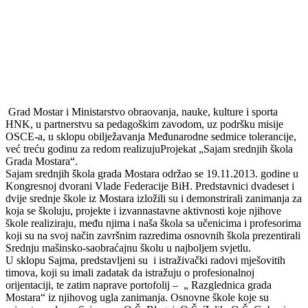
Grad Mostar i Ministarstvo obraovanja, nauke, kulture i sporta
HNK, u partnerstvu sa pedagoškim zavodom, uz podršku misije
OSCE-a, u sklopu obilježavanja Međunarodne sedmice tolerancije,
već treću godinu za redom realizujuProjekat „Sajam srednjih škola
Grada Mostara“.
Sajam srednjih škola grada Mostara održao se 19.11.2013. godine u
Kongresnoj dvorani Vlade Federacije BiH. Predstavnici dvadeset i
dvije srednje škole iz Mostara izložili su i demonstrirali zanimanja za
koja se školuju, projekte i izvannastavne aktivnosti koje njihove
škole realiziraju, među njima i naša škola sa učenicima i profesorima
koji su na svoj način završnim razredima osnovnih škola prezentirali
Srednju mašinsko-saobraćajnu školu u najboljem svjetlu.
U sklopu Sajma, predstavljeni su i istraživački radovi mješovitih
timova, koji su imali zadatak da istražuju o profesionalnoj
orijentaciji, te zatim naprave portofolij – „ Razglednica grada
Mostara“ iz njihovog ugla zanimanja. Osnovne škole koje su