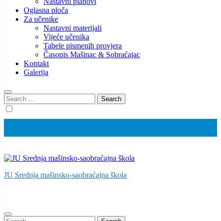
Nastavni planovi
Oglasna ploča
Za učenike
Nastavni materijali
Vijeće učenika
Tabele pismenih provjera
Časopis Mašinac & Sobraćajac
Kontakt
Galerija
Search
for:
JU Srednja mašinsko-saobraćajna škola
Search