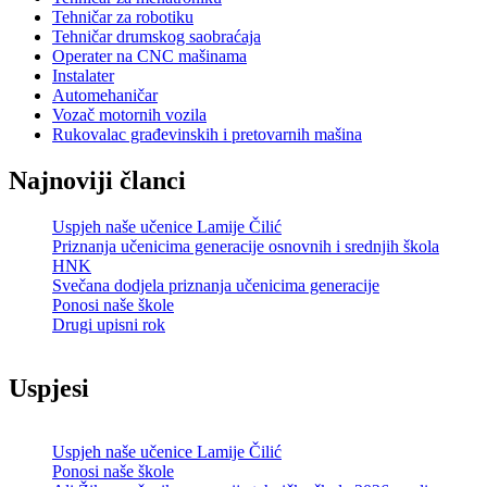
Tehničar za robotiku
Tehničar drumskog saobraćaja
Operater na CNC mašinama
Instalater
Automehaničar
Vozač motornih vozila
Rukovalac građevinskih i pretovarnih mašina
Najnoviji članci
Uspjeh naše učenice Lamije Čilić
Priznanja učenicima generacije osnovnih i srednjih škola
HNK
Svečana dodjela priznanja učenicima generacije
Ponosi naše škole
Drugi upisni rok
Uspjesi
Uspjeh naše učenice Lamije Čilić
Ponosi naše škole