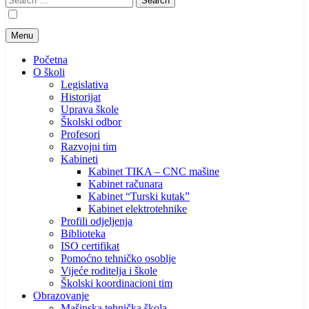
for:
Menu
Početna
O školi
Legislativa
Historijat
Uprava škole
Školski odbor
Profesori
Razvojni tim
Kabineti
Kabinet TIKA – CNC mašine
Kabinet računara
Kabinet “Turski kutak”
Kabinet elektrotehnike
Profili odjeljenja
Biblioteka
ISO certifikat
Pomoćno tehničko osoblje
Vijeće roditelja i škole
Školski koordinacioni tim
Obrazovanje
Mašinska tehnička škola