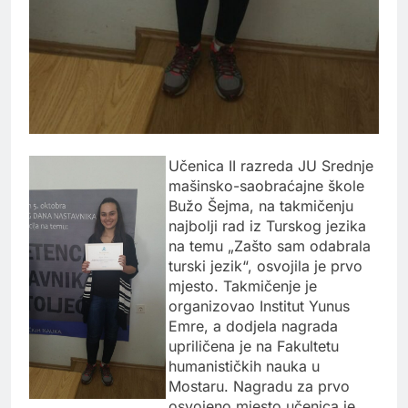
Učenica II razreda JU Srednje
mašinsko-saobraćajne škole
Bužo Šejma, na takmičenju
najbolji rad iz Turskog jezika
na temu „Zašto sam odabrala
turski jezik“, osvojila je prvo
mjesto. Takmičenje je
organizovao Institut Yunus
Emre, a dodjela nagrada
upriličena je na Fakultetu
humanističkih nauka u
Mostaru. Nagradu za prvo
osvojeno mjesto učenica je