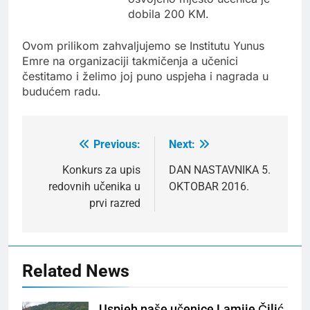
dobila 200 KM.
Ovom prilikom zahvaljujemo se Institutu Yunus
Emre na organizaciji takmičenja a učenici
čestitamo i želimo joj puno uspjeha i nagrada u
budućem radu.
Previous:
Next:
Post
navigation
Konkurs za upis
DAN NASTAVNIKA 5.
redovnih učenika u
OKTOBAR 2016.
prvi razred
Related News
Uspjeh naše učenice Lamije Čilić