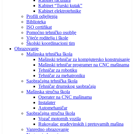
Kabinet računara
Kabinet “Turski kutak”
Kabinet elektrotehnike
Profili odjeljenja
Biblioteka
ISO certifikat
Pomoćno tehničko osoblje
Vijeće roditelja i škole
Školski koordinacioni tim
Obrazovanje
Mašinska tehnička škola
Mašinski tehničar za kompjutersko konstruisanje
Mašinski tehničar programer na CNC mašinama
Tehničar za robotiku
Tehničar za mehatroniku
Saobraćajna tehnička škola
Tehničar drumskog saobraćaja
Mašinska stručna škola
Operater na CNC mašinama
Instalater
Automehaničar
Saobraćajna stručna škola
Vozač motornih vozila
Rukovalac građevinskih i pretovarnih mašina
Vanredno obrazovanje