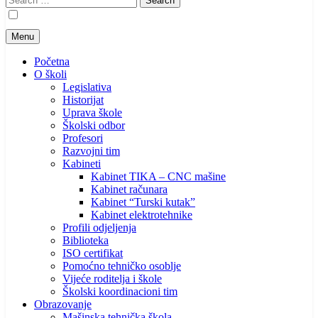
for:
Menu
Početna
O školi
Legislativa
Historijat
Uprava škole
Školski odbor
Profesori
Razvojni tim
Kabineti
Kabinet TIKA – CNC mašine
Kabinet računara
Kabinet “Turski kutak”
Kabinet elektrotehnike
Profili odjeljenja
Biblioteka
ISO certifikat
Pomoćno tehničko osoblje
Vijeće roditelja i škole
Školski koordinacioni tim
Obrazovanje
Mašinska tehnička škola