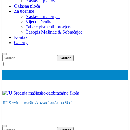
Nastavni planovi
Oglasna ploča
Za učenike
Nastavni materijali
Vijeće učenika
Tabele pismenih provjera
Časopis Mašinac & Sobraćajac
Kontakt
Galerija
Search
for:
JU Srednja mašinsko-saobraćajna škola
Search