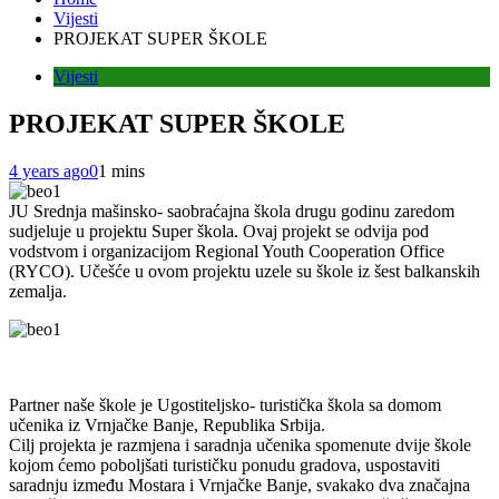
Vijesti
PROJEKAT SUPER ŠKOLE
Vijesti
PROJEKAT SUPER ŠKOLE
4 years ago
0
1 mins
JU Srednja mašinsko- saobraćajna škola drugu godinu zaredom
sudjeluje u projektu Super škola. Ovaj projekt se odvija pod
vodstvom i organizacijom Regional Youth Cooperation Office
(RYCO). Učešće u ovom projektu uzele su škole iz šest balkanskih
zemalja.
Partner naše škole je Ugostiteljsko- turistička škola sa domom
učenika iz Vrnjačke Banje, Republika Srbija.
Cilj projekta je razmjena i saradnja učenika spomenute dvije škole
kojom ćemo poboljšati turističku ponudu gradova, uspostaviti
saradnju između Mostara i Vrnjačke Banje, svakako dva značajna