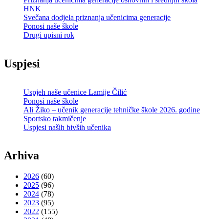
HNK
Svečana dodjela priznanja učenicima generacije
Ponosi naše škole
Drugi upisni rok
Uspjesi
Uspjeh naše učenice Lamije Čilić
Ponosi naše škole
Ali Žiko – učenik generacije tehničke škole 2026. godine
Sportsko takmičenje
Uspjesi naših bivših učenika
Arhiva
2026
(60)
2025
(96)
2024
(78)
2023
(95)
2022
(155)