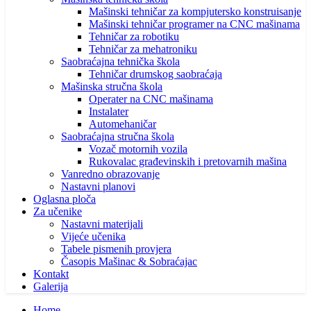
Mašinski tehničar za kompjutersko konstruisanje
Mašinski tehničar programer na CNC mašinama
Tehničar za robotiku
Tehničar za mehatroniku
Saobraćajna tehnička škola
Tehničar drumskog saobraćaja
Mašinska stručna škola
Operater na CNC mašinama
Instalater
Automehaničar
Saobraćajna stručna škola
Vozač motornih vozila
Rukovalac građevinskih i pretovarnih mašina
Vanredno obrazovanje
Nastavni planovi
Oglasna ploča
Za učenike
Nastavni materijali
Vijeće učenika
Tabele pismenih provjera
Časopis Mašinac & Sobraćajac
Kontakt
Galerija
Home