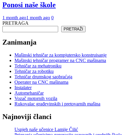
Ponosi naše škole
1 month ago
1 month ago
0
PRETRAGA
PRETRAŽI
Zanimanja
Mašinski tehničar za kompjutersko konstruisanje
Mašinski tehničar programer na CNC mašinama
Tehničar za mehatroniku
Tehničar za robotiku
Tehničar drumskog saobraćaja
Operater na CNC mašinama
Instalater
Automehaničar
Vozač motornih vozila
Rukovalac građevinskih i pretovarnih mašina
Najnoviji članci
Uspjeh naše učenice Lamije Čilić
Priznanja učenicima generacije osnovnih i srednjih škola