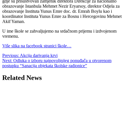
gdje su prisustvovali zamjenik direktora Direkcije za nacionalno
obrazovanje Istanbula Mehmet Nezir Eryarsoy, direktor Odjela za
obrazovanje Instituta Yunus Emre doc. dr. Emrah Boylu kao i
koordinator Instituta Yunus Emre za Bosnu i Hercegovinu Mehmet
Akif Yaman.
U ime škole se zahvaljujemo na srdačnom prijemu i izdvojenom
vremenu.
Više slika na facebook stranici škole…
Post
Previous:
Akcija darivanja krvi
Next:
Odluka o izboru najpovoljnijeg ponuđača u otvorenom
navigation
postupku “Sanacija objekata školske radionice”
Related News