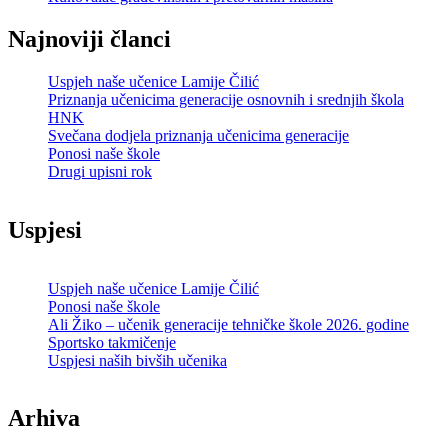
Najnoviji članci
Uspjeh naše učenice Lamije Čilić
Priznanja učenicima generacije osnovnih i srednjih škola
HNK
Svečana dodjela priznanja učenicima generacije
Ponosi naše škole
Drugi upisni rok
Uspjesi
Uspjeh naše učenice Lamije Čilić
Ponosi naše škole
Ali Žiko – učenik generacije tehničke škole 2026. godine
Sportsko takmičenje
Uspjesi naših bivših učenika
Arhiva