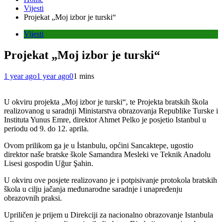
Vijesti
Projekat „Moj izbor je turski“
Vijesti
Projekat „Moj izbor je turski“
1 year ago
1 year ago
0
1 mins
U okviru projekta „Moj izbor je turski“, te Projekta bratskih škola
realizovanog u saradnji Ministarstva obrazovanja Republike Turske i
Instituta Yunus Emre, direktor Ahmet Pelko je posjetio Istanbul u
periodu od 9. do 12. aprila.
Ovom prilikom ga je u İstanbulu, općini Sancaktepe, ugostio
direktor naše bratske škole Samandıra Mesleki ve Teknik Anadolu
Lisesi gospodin Uğur Şahin.
U okviru ove posjete realizovano je i potpisivanje protokola bratskih
škola u cilju jačanja međunarodne saradnje i unapređenju
obrazovnih praksi.
Upriličen je prijem u Direkciji za nacionalno obrazovanje Istanbula