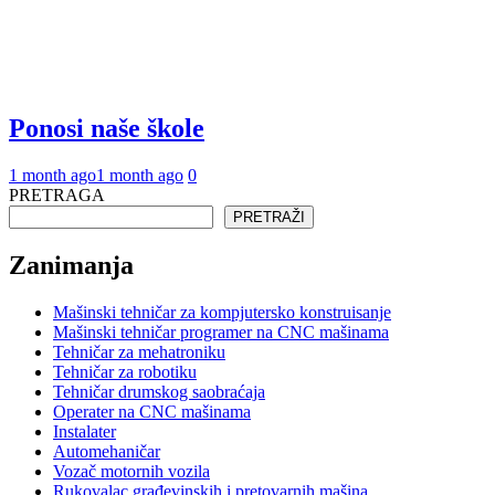
Ponosi naše škole
1 month ago
1 month ago
0
PRETRAGA
PRETRAŽI
Zanimanja
Mašinski tehničar za kompjutersko konstruisanje
Mašinski tehničar programer na CNC mašinama
Tehničar za mehatroniku
Tehničar za robotiku
Tehničar drumskog saobraćaja
Operater na CNC mašinama
Instalater
Automehaničar
Vozač motornih vozila
Rukovalac građevinskih i pretovarnih mašina