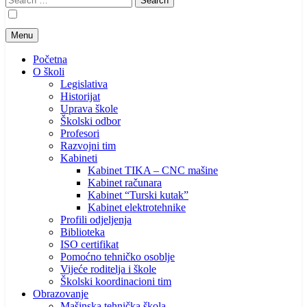
for:
Menu
Početna
O školi
Legislativa
Historijat
Uprava škole
Školski odbor
Profesori
Razvojni tim
Kabineti
Kabinet TIKA – CNC mašine
Kabinet računara
Kabinet “Turski kutak”
Kabinet elektrotehnike
Profili odjeljenja
Biblioteka
ISO certifikat
Pomoćno tehničko osoblje
Vijeće roditelja i škole
Školski koordinacioni tim
Obrazovanje
Mašinska tehnička škola