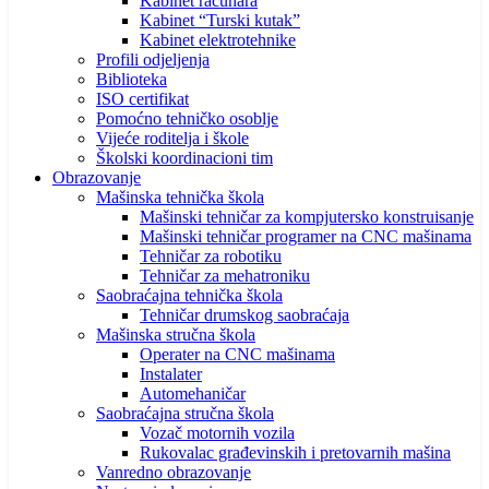
Kabinet računara
Kabinet “Turski kutak”
Kabinet elektrotehnike
Profili odjeljenja
Biblioteka
ISO certifikat
Pomoćno tehničko osoblje
Vijeće roditelja i škole
Školski koordinacioni tim
Obrazovanje
Mašinska tehnička škola
Mašinski tehničar za kompjutersko konstruisanje
Mašinski tehničar programer na CNC mašinama
Tehničar za robotiku
Tehničar za mehatroniku
Saobraćajna tehnička škola
Tehničar drumskog saobraćaja
Mašinska stručna škola
Operater na CNC mašinama
Instalater
Automehaničar
Saobraćajna stručna škola
Vozač motornih vozila
Rukovalac građevinskih i pretovarnih mašina
Vanredno obrazovanje