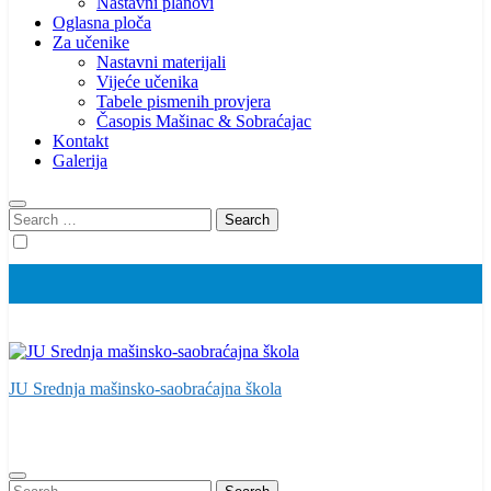
Nastavni planovi
Oglasna ploča
Za učenike
Nastavni materijali
Vijeće učenika
Tabele pismenih provjera
Časopis Mašinac & Sobraćajac
Kontakt
Galerija
Search
for:
JU Srednja mašinsko-saobraćajna škola
Search