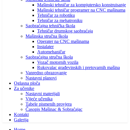
Mašinski tehničar za kompjutersko konstruisanje
Mašinski tehničar programer na CNC mašinama
Tehničar za robotiku
Tehničar za mehatroniku
Saobraćajna tehnička škola
Tehničar drumskog saobraćaja
Mašinska stručna škola
Operater na CNC mašinama
Instalater
Automehaničar
Saobraćajna stručna škola
Vozač motornih vozila
Rukovalac građevinskih i pretovarnih mašina
Vanredno obrazovanje
Nastavni planovi
Oglasna ploča
Za učenike
Nastavni materijali
Vijeće učenika
Tabele pismenih provjera
Časopis Mašinac & Sobraćajac
Kontakt
Galerija
Home