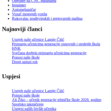
Operater na CNC mašinama
Instalater
Automehaničar
Vozač motornih vozila
Rukovalac građevinskih i pretovarnih mašina
Najnoviji članci
Uspjeh naše učenice Lamije Čilić
Priznanja učenicima generacije osnovnih i srednjih škola
HNK
Svečana dodjela priznanja učenicima generacije
Ponosi naše škole
Drugi upisni rok
Uspjesi
Uspjeh naše učenice Lamije Čilić
Ponosi naše škole
Ali Žiko – učenik generacije tehničke škole 2026. godine
Sportsko takmičenje
Uspjesi naših bivših učenika