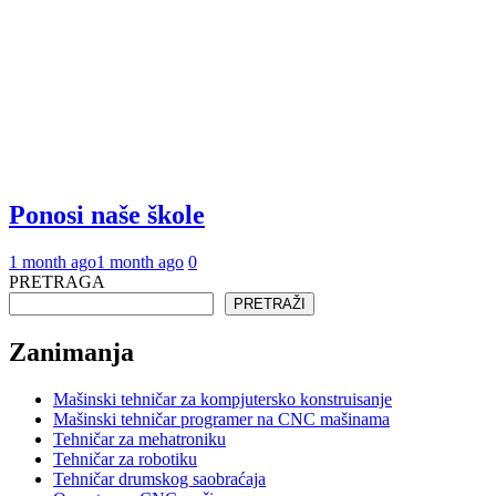
Ponosi naše škole
1 month ago
1 month ago
0
PRETRAGA
PRETRAŽI
Zanimanja
Mašinski tehničar za kompjutersko konstruisanje
Mašinski tehničar programer na CNC mašinama
Tehničar za mehatroniku
Tehničar za robotiku
Tehničar drumskog saobraćaja