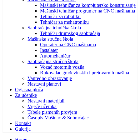
Mašinski tehničar za kompjutersko konstruisanje
Mašinski tehničar programer na CNC mašinama
Tehničar za robotiku
Tehničar za mehatroniku
Saobraćajna tehnička škola
Tehničar drumskog saobraćaja
Mašinska stručna škola
Operater na CNC mašinama
Instalater
Automehaničar
Saobraćajna stručna škola
Vozač motornih vozila
Rukovalac građevinskih i pretovarnih mašina
Vanredno obrazovanje
Nastavni planovi
Oglasna ploča
Za učenike
Nastavni materijali
Vijeće učenika
Tabele pismenih provjera
Časopis Mašinac & Sobraćajac
Kontakt
Galerija
Home