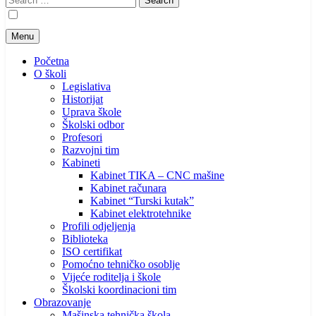
for:
Menu
Početna
O školi
Legislativa
Historijat
Uprava škole
Školski odbor
Profesori
Razvojni tim
Kabineti
Kabinet TIKA – CNC mašine
Kabinet računara
Kabinet “Turski kutak”
Kabinet elektrotehnike
Profili odjeljenja
Biblioteka
ISO certifikat
Pomoćno tehničko osoblje
Vijeće roditelja i škole
Školski koordinacioni tim
Obrazovanje
Mašinska tehnička škola