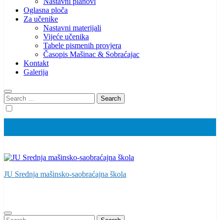
Nastavni planovi
Oglasna ploča
Za učenike
Nastavni materijali
Vijeće učenika
Tabele pismenih provjera
Časopis Mašinac & Sobraćajac
Kontakt
Galerija
Search
for:
JU Srednja mašinsko-saobraćajna škola
Search