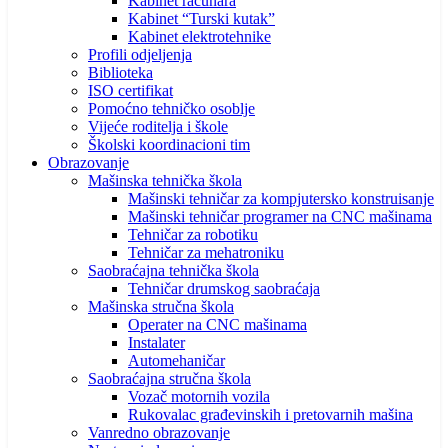
Kabinet računara
Kabinet “Turski kutak”
Kabinet elektrotehnike
Profili odjeljenja
Biblioteka
ISO certifikat
Pomoćno tehničko osoblje
Vijeće roditelja i škole
Školski koordinacioni tim
Obrazovanje
Mašinska tehnička škola
Mašinski tehničar za kompjutersko konstruisanje
Mašinski tehničar programer na CNC mašinama
Tehničar za robotiku
Tehničar za mehatroniku
Saobraćajna tehnička škola
Tehničar drumskog saobraćaja
Mašinska stručna škola
Operater na CNC mašinama
Instalater
Automehaničar
Saobraćajna stručna škola
Vozač motornih vozila
Rukovalac građevinskih i pretovarnih mašina
Vanredno obrazovanje