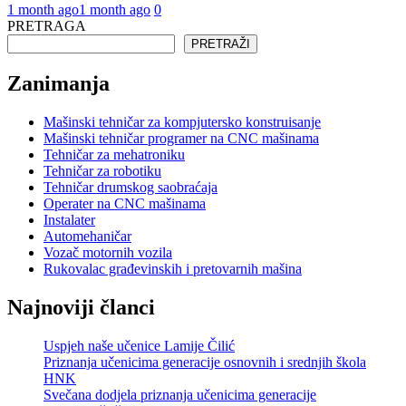
1 month ago
1 month ago
0
PRETRAGA
PRETRAŽI
Zanimanja
Mašinski tehničar za kompjutersko konstruisanje
Mašinski tehničar programer na CNC mašinama
Tehničar za mehatroniku
Tehničar za robotiku
Tehničar drumskog saobraćaja
Operater na CNC mašinama
Instalater
Automehaničar
Vozač motornih vozila
Rukovalac građevinskih i pretovarnih mašina
Najnoviji članci
Uspjeh naše učenice Lamije Čilić
Priznanja učenicima generacije osnovnih i srednjih škola
HNK
Svečana dodjela priznanja učenicima generacije