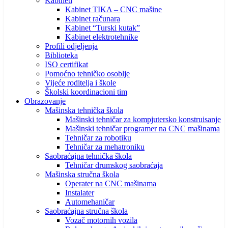
Kabineti
Kabinet TIKA – CNC mašine
Kabinet računara
Kabinet “Turski kutak”
Kabinet elektrotehnike
Profili odjeljenja
Biblioteka
ISO certifikat
Pomoćno tehničko osoblje
Vijeće roditelja i škole
Školski koordinacioni tim
Obrazovanje
Mašinska tehnička škola
Mašinski tehničar za kompjutersko konstruisanje
Mašinski tehničar programer na CNC mašinama
Tehničar za robotiku
Tehničar za mehatroniku
Saobraćajna tehnička škola
Tehničar drumskog saobraćaja
Mašinska stručna škola
Operater na CNC mašinama
Instalater
Automehaničar
Saobraćajna stručna škola
Vozač motornih vozila