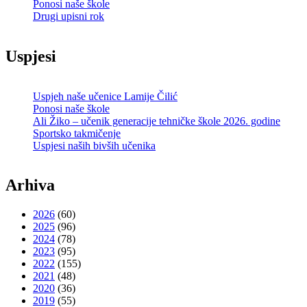
Ponosi naše škole
Drugi upisni rok
Uspjesi
Uspjeh naše učenice Lamije Čilić
Ponosi naše škole
Ali Žiko – učenik generacije tehničke škole 2026. godine
Sportsko takmičenje
Uspjesi naših bivših učenika
Arhiva
2026
(60)
2025
(96)
2024
(78)
2023
(95)
2022
(155)
2021
(48)
2020
(36)
2019
(55)