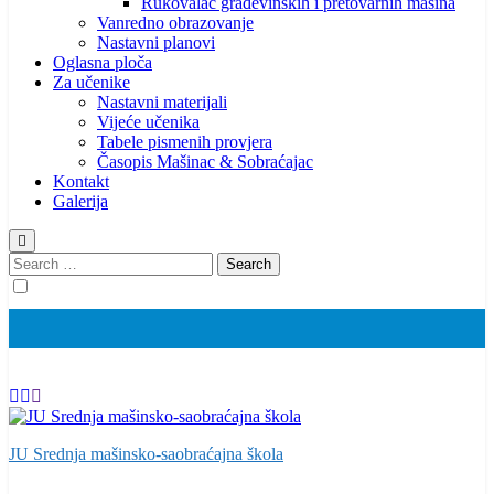
Rukovalac građevinskih i pretovarnih mašina
Vanredno obrazovanje
Nastavni planovi
Oglasna ploča
Za učenike
Nastavni materijali
Vijeće učenika
Tabele pismenih provjera
Časopis Mašinac & Sobraćajac
Kontakt
Galerija
Search
for:
JU Srednja mašinsko-saobraćajna škola