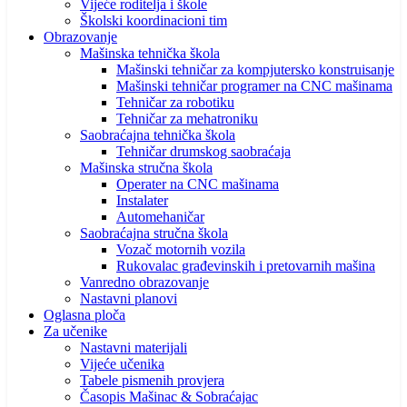
Vijeće roditelja i škole
Školski koordinacioni tim
Obrazovanje
Mašinska tehnička škola
Mašinski tehničar za kompjutersko konstruisanje
Mašinski tehničar programer na CNC mašinama
Tehničar za robotiku
Tehničar za mehatroniku
Saobraćajna tehnička škola
Tehničar drumskog saobraćaja
Mašinska stručna škola
Operater na CNC mašinama
Instalater
Automehaničar
Saobraćajna stručna škola
Vozač motornih vozila
Rukovalac građevinskih i pretovarnih mašina
Vanredno obrazovanje
Nastavni planovi
Oglasna ploča
Za učenike
Nastavni materijali
Vijeće učenika
Tabele pismenih provjera
Časopis Mašinac & Sobraćajac