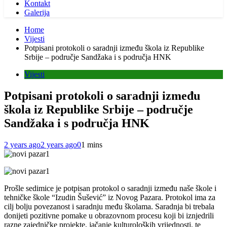
Kontakt
Galerija
Home
Vijesti
Potpisani protokoli o saradnji između škola iz Republike
Srbije – područje Sandžaka i s područja HNK
Vijesti
Potpisani protokoli o saradnji između
škola iz Republike Srbije – područje
Sandžaka i s područja HNK
2 years ago
2 years ago
0
1 mins
Prošle sedimice je potpisan protokol o saradnji između naše škole i
tehničke škole “Izudin Šušević” iz Novog Pazara. Protokol ima za
cilj bolju povezanost i saradnju među školama. Saradnja bi trebala
donijeti pozitivne pomake u obrazovnom procesu koji bi iznjedrili
razne zajedničke projekte, jačanje kulturoloških vrijednosti, te