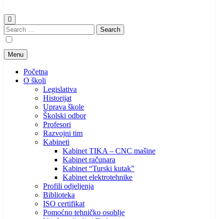
Search
for:
Menu
Početna
O školi
Legislativa
Historijat
Uprava škole
Školski odbor
Profesori
Razvojni tim
Kabineti
Kabinet TIKA – CNC mašine
Kabinet računara
Kabinet “Turski kutak”
Kabinet elektrotehnike
Profili odjeljenja
Biblioteka
ISO certifikat
Pomoćno tehničko osoblje