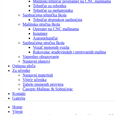
Mašinski tehničar programer na CNC mašinama
Tehničar za robotiku
Tehničar za mehatroniku
Saobraćajna tehnička škola
Tehničar drumskog saobraćaja
Mašinska stručna škola
Operater na CNC mašinama
Instalater
Automehaničar
Saobraćajna stručna škola
Vozač motornih vozila
Rukovalac građevinskih i pretovarnih mašina
Vanredno obrazovanje
Nastavni planovi
Oglasna ploča
Za učenike
Nastavni materijali
Vijeće učenika
Tabele pismenih provjera
Časopis Mašinac & Sobraćajac
Kontakt
Galerija
Home
Vijesti