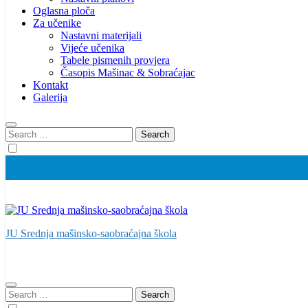
Oglasna ploča
Za učenike
Nastavni materijali
Vijeće učenika
Tabele pismenih provjera
Časopis Mašinac & Sobraćajac
Kontakt
Galerija
Search
for:
JU Srednja mašinsko-saobraćajna škola
Search
for: