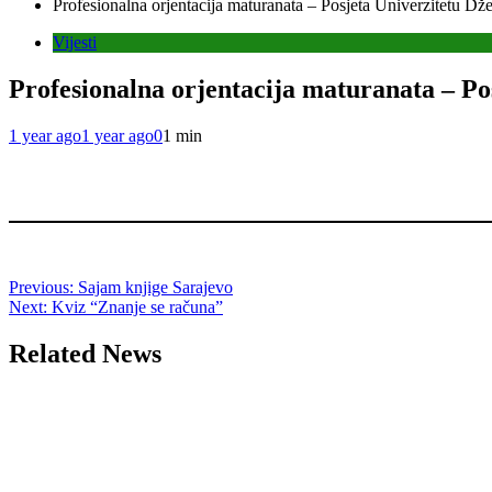
Profesionalna orjentacija maturanata – Posjeta Univerzitetu Dž
Vijesti
Profesionalna orjentacija maturanata – Po
1 year ago
1 year ago
0
1 min
Post
Previous:
Sajam knjige Sarajevo
Next:
Kviz “Znanje se računa”
navigation
Related News