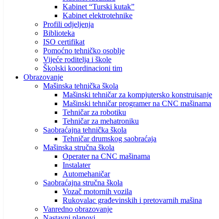
Kabinet “Turski kutak”
Kabinet elektrotehnike
Profili odjeljenja
Biblioteka
ISO certifikat
Pomoćno tehničko osoblje
Vijeće roditelja i škole
Školski koordinacioni tim
Obrazovanje
Mašinska tehnička škola
Mašinski tehničar za kompjutersko konstruisanje
Mašinski tehničar programer na CNC mašinama
Tehničar za robotiku
Tehničar za mehatroniku
Saobraćajna tehnička škola
Tehničar drumskog saobraćaja
Mašinska stručna škola
Operater na CNC mašinama
Instalater
Automehaničar
Saobraćajna stručna škola
Vozač motornih vozila
Rukovalac građevinskih i pretovarnih mašina
Vanredno obrazovanje
Nastavni planovi