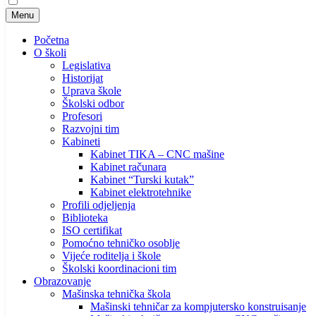
Menu
Početna
O školi
Legislativa
Historijat
Uprava škole
Školski odbor
Profesori
Razvojni tim
Kabineti
Kabinet TIKA – CNC mašine
Kabinet računara
Kabinet “Turski kutak”
Kabinet elektrotehnike
Profili odjeljenja
Biblioteka
ISO certifikat
Pomoćno tehničko osoblje
Vijeće roditelja i škole
Školski koordinacioni tim
Obrazovanje
Mašinska tehnička škola
Mašinski tehničar za kompjutersko konstruisanje