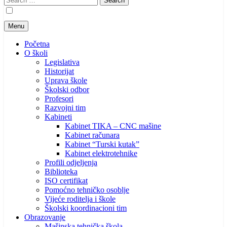
for:
Menu
Početna
O školi
Legislativa
Historijat
Uprava škole
Školski odbor
Profesori
Razvojni tim
Kabineti
Kabinet TIKA – CNC mašine
Kabinet računara
Kabinet “Turski kutak”
Kabinet elektrotehnike
Profili odjeljenja
Biblioteka
ISO certifikat
Pomoćno tehničko osoblje
Vijeće roditelja i škole
Školski koordinacioni tim
Obrazovanje
Mašinska tehnička škola