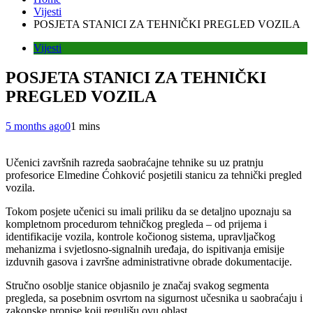
Vijesti
POSJETA STANICI ZA TEHNIČKI PREGLED VOZILA
Vijesti
POSJETA STANICI ZA TEHNIČKI
PREGLED VOZILA
5 months ago
0
1 mins
Učenici završnih razreda saobraćajne tehnike su uz pratnju
profesorice Elmedine Ćohković posjetili stanicu za tehnički pregled
vozila.
Tokom posjete učenici su imali priliku da se detaljno upoznaju sa
kompletnom procedurom tehničkog pregleda – od prijema i
identifikacije vozila, kontrole kočionog sistema, upravljačkog
mehanizma i svjetlosno-signalnih uređaja, do ispitivanja emisije
izduvnih gasova i završne administrativne obrade dokumentacije.
Stručno osoblje stanice objasnilo je značaj svakog segmenta
pregleda, sa posebnim osvrtom na sigurnost učesnika u saobraćaju i
zakonske propise koji regulišu ovu oblast.