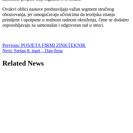
Ovakvi oblici nastave predstavljaju važan segment stručnog
obrazovanja, jer omogućavaju učenicima da teorijska znanja
primijene i upotpune u realnom radnom okruženju, čime se dodatno
osposobljavaju za samostalan i odgovoran rad u struci.
Post
Previous:
POSJETA FIRMI ZINKTEKNIK
Next:
Sretan 8. mart – Dan žena
navigation
Related News