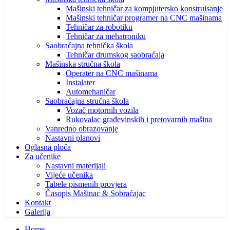
Mašinski tehničar za kompjutersko konstruisanje
Mašinski tehničar programer na CNC mašinama
Tehničar za robotiku
Tehničar za mehatroniku
Saobraćajna tehnička škola
Tehničar drumskog saobraćaja
Mašinska stručna škola
Operater na CNC mašinama
Instalater
Automehaničar
Saobraćajna stručna škola
Vozač motornih vozila
Rukovalac građevinskih i pretovarnih mašina
Vanredno obrazovanje
Nastavni planovi
Oglasna ploča
Za učenike
Nastavni materijali
Vijeće učenika
Tabele pismenih provjera
Časopis Mašinac & Sobraćajac
Kontakt
Galerija
Home