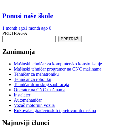
Ponosi naše škole
1 month ago
1 month ago
0
PRETRAGA
PRETRAŽI
Zanimanja
Mašinski tehničar za kompjutersko konstruisanje
Mašinski tehničar programer na CNC mašinama
Tehničar za mehatroniku
Tehničar za robotiku
Tehničar drumskog saobraćaja
Operater na CNC mašinama
Instalater
Automehaničar
Vozač motornih vozila
Rukovalac građevinskih i pretovarnih mašina
Najnoviji članci