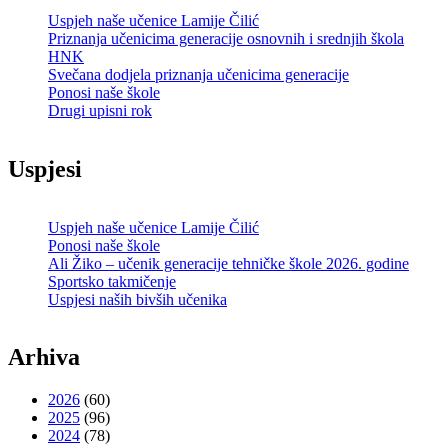
Uspjeh naše učenice Lamije Čilić
Priznanja učenicima generacije osnovnih i srednjih škola
HNK
Svečana dodjela priznanja učenicima generacije
Ponosi naše škole
Drugi upisni rok
Uspjesi
Uspjeh naše učenice Lamije Čilić
Ponosi naše škole
Ali Žiko – učenik generacije tehničke škole 2026. godine
Sportsko takmičenje
Uspjesi naših bivših učenika
Arhiva
2026
(60)
2025
(96)
2024
(78)