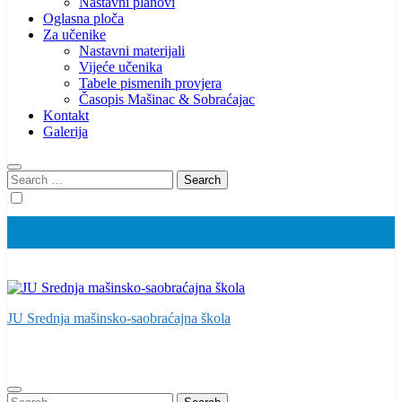
Nastavni planovi
Oglasna ploča
Za učenike
Nastavni materijali
Vijeće učenika
Tabele pismenih provjera
Časopis Mašinac & Sobraćajac
Kontakt
Galerija
Search
for:
JU Srednja mašinsko-saobraćajna škola
Search