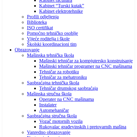
Kabinet računara
Kabinet “Turski kutak”
Kabinet elektrotehnike
Profili odjeljenja
Biblioteka
ISO certifikat
Pomoćno tehničko osoblje
Vijeće roditelja i škole
Školski koordinacioni tim
Obrazovanje
Mašinska tehnička škola
Mašinski tehničar za kompjutersko konstruisanje
Mašinski tehničar programer na CNC mašinama
Tehničar za robotiku
Tehničar za mehatroniku
Saobraćajna tehnička škola
Tehničar drumskog saobraćaja
Mašinska stručna škola
Operater na CNC mašinama
Instalater
Automehaničar
Saobraćajna stručna škola
Vozač motornih vozila
Rukovalac građevinskih i pretovarnih mašina
Vanredno obrazovanje