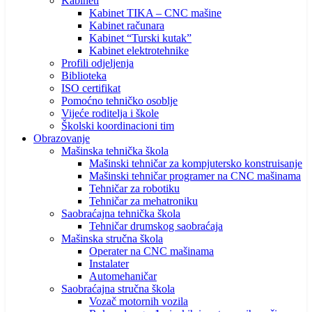
Kabineti
Kabinet TIKA – CNC mašine
Kabinet računara
Kabinet “Turski kutak”
Kabinet elektrotehnike
Profili odjeljenja
Biblioteka
ISO certifikat
Pomoćno tehničko osoblje
Vijeće roditelja i škole
Školski koordinacioni tim
Obrazovanje
Mašinska tehnička škola
Mašinski tehničar za kompjutersko konstruisanje
Mašinski tehničar programer na CNC mašinama
Tehničar za robotiku
Tehničar za mehatroniku
Saobraćajna tehnička škola
Tehničar drumskog saobraćaja
Mašinska stručna škola
Operater na CNC mašinama
Instalater
Automehaničar
Saobraćajna stručna škola
Vozač motornih vozila