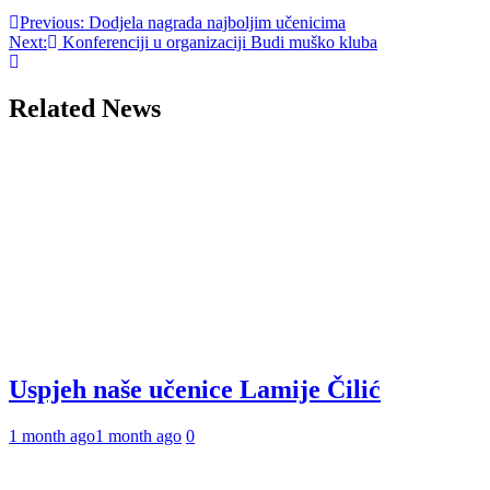
Post
Previous:
Dodjela nagrada najboljim učenicima
Next:
Konferenciji u organizaciji Budi muško kluba
navigation
Related News
Uspjeh naše učenice Lamije Čilić
1 month ago
1 month ago
0