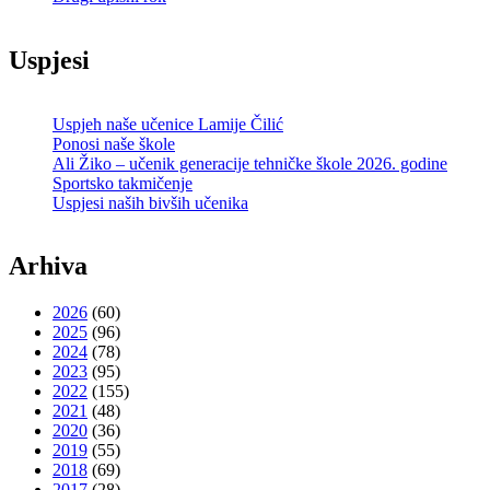
Uspjesi
Uspjeh naše učenice Lamije Čilić
Ponosi naše škole
Ali Žiko – učenik generacije tehničke škole 2026. godine
Sportsko takmičenje
Uspjesi naših bivših učenika
Arhiva
2026
(60)
2025
(96)
2024
(78)
2023
(95)
2022
(155)
2021
(48)
2020
(36)
2019
(55)
2018
(69)
2017
(28)