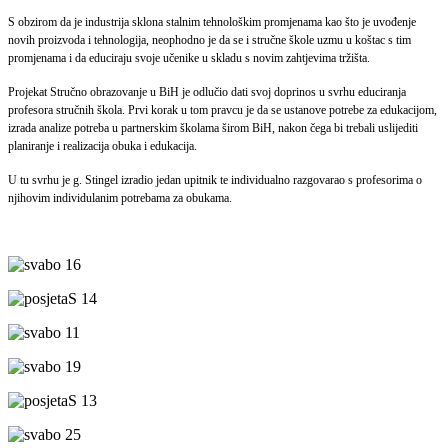
S obzirom da je industrija sklona stalnim tehnološkim promjenama kao što je uvođenje
novih proizvoda i tehnologija, neophodno je da se i stručne škole uzmu u koštac s tim
promjenama i da educiraju svoje učenike u skladu s novim zahtjevima tržišta.
Projekat Stručno obrazovanje u BiH je odlučio dati svoj doprinos u svrhu educiranja
profesora stručnih škola. Prvi korak u tom pravcu je da se ustanove potrebe za edukacijom,
izrada analize potreba u partnerskim školama širom BiH, nakon čega bi trebali uslijediti
planiranje i realizacija obuka i edukacija.
U tu svrhu je g. Stingel izradio jedan upitnik te individualno razgovarao s profesorima o
njihovim individulanim potrebama za obukama.