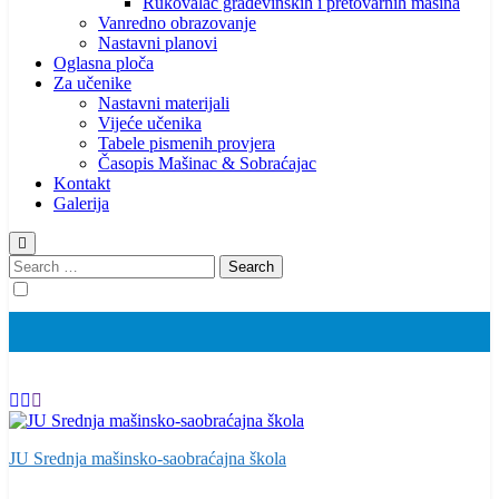
Rukovalac građevinskih i pretovarnih mašina
Vanredno obrazovanje
Nastavni planovi
Oglasna ploča
Za učenike
Nastavni materijali
Vijeće učenika
Tabele pismenih provjera
Časopis Mašinac & Sobraćajac
Kontakt
Galerija
Search
for:
JU Srednja mašinsko-saobraćajna škola