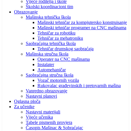
Vijeće roditelja i škole
Školski koordinacioni tim
Obrazovanje
Mašinska tehnička škola
Mašinski tehničar za kompjutersko konstruisanje
Mašinski tehničar programer na CNC mašinama
Tehničar za robotiku
Tehničar za mehatroniku
Saobraćajna tehnička škola
Tehničar drumskog saobraćaja
Mašinska stručna škola
Operater na CNC mašinama
Instalater
Automehaničar
Saobraćajna stručna škola
Vozač motornih vozila
Rukovalac građevinskih i pretovarnih mašina
Vanredno obrazovanje
Nastavni planovi
Oglasna ploča
Za učenike
Nastavni materijali
Vijeće učenika
Tabele pismenih provjera
Časopis Mašinac & Sobraćajac