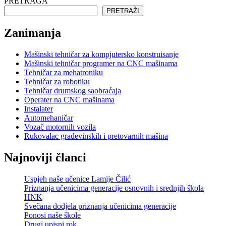
PRETRAGA
PRETRAŽI
Zanimanja
Mašinski tehničar za kompjutersko konstruisanje
Mašinski tehničar programer na CNC mašinama
Tehničar za mehatroniku
Tehničar za robotiku
Tehničar drumskog saobraćaja
Operater na CNC mašinama
Instalater
Automehaničar
Vozač motornih vozila
Rukovalac građevinskih i pretovarnih mašina
Najnoviji članci
Uspjeh naše učenice Lamije Čilić
Priznanja učenicima generacije osnovnih i srednjih škola
HNK
Svečana dodjela priznanja učenicima generacije
Ponosi naše škole
Drugi upisni rok