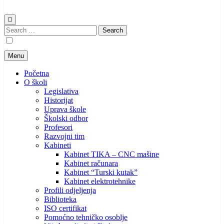
Search
for:
Menu
Početna
O školi
Legislativa
Historijat
Uprava škole
Školski odbor
Profesori
Razvojni tim
Kabineti
Kabinet TIKA – CNC mašine
Kabinet računara
Kabinet “Turski kutak”
Kabinet elektrotehnike
Profili odjeljenja
Biblioteka
ISO certifikat
Pomoćno tehničko osoblje