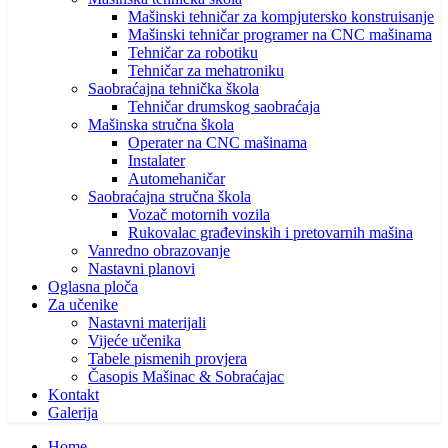
Mašinski tehničar za kompjutersko konstruisanje
Mašinski tehničar programer na CNC mašinama
Tehničar za robotiku
Tehničar za mehatroniku
Saobraćajna tehnička škola
Tehničar drumskog saobraćaja
Mašinska stručna škola
Operater na CNC mašinama
Instalater
Automehaničar
Saobraćajna stručna škola
Vozač motornih vozila
Rukovalac građevinskih i pretovarnih mašina
Vanredno obrazovanje
Nastavni planovi
Oglasna ploča
Za učenike
Nastavni materijali
Vijeće učenika
Tabele pismenih provjera
Časopis Mašinac & Sobraćajac
Kontakt
Galerija
Home