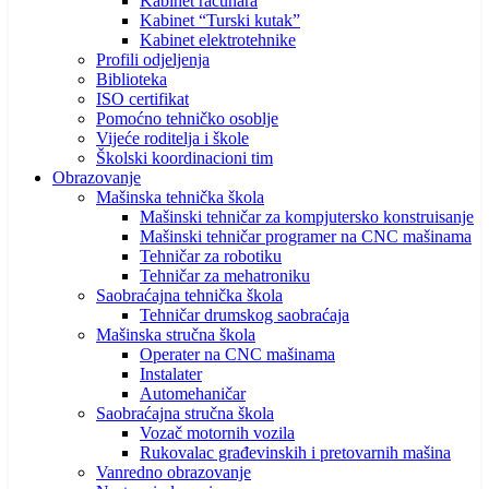
Kabinet računara
Kabinet “Turski kutak”
Kabinet elektrotehnike
Profili odjeljenja
Biblioteka
ISO certifikat
Pomoćno tehničko osoblje
Vijeće roditelja i škole
Školski koordinacioni tim
Obrazovanje
Mašinska tehnička škola
Mašinski tehničar za kompjutersko konstruisanje
Mašinski tehničar programer na CNC mašinama
Tehničar za robotiku
Tehničar za mehatroniku
Saobraćajna tehnička škola
Tehničar drumskog saobraćaja
Mašinska stručna škola
Operater na CNC mašinama
Instalater
Automehaničar
Saobraćajna stručna škola
Vozač motornih vozila
Rukovalac građevinskih i pretovarnih mašina
Vanredno obrazovanje