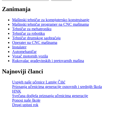
Zanimanja
Mašinski tehničar za kompjutersko konstruisanje
Mašinski tehničar programer na CNC mašinama
Tehničar za mehatroniku
Tehničar za robotiku
Tehničar drumskog saobraćaja
Operater na CNC mašinama
Instalater
Automehaničar
Vozač motornih vozila
Rukovalac građevinskih i pretovarnih mašina
Najnoviji članci
Uspjeh naše učenice Lamije Čilić
Priznanja učenicima generacije osnovnih i srednjih škola
HNK
Svečana dodjela priznanja učenicima generacije
Ponosi naše škole
Drugi upisni rok