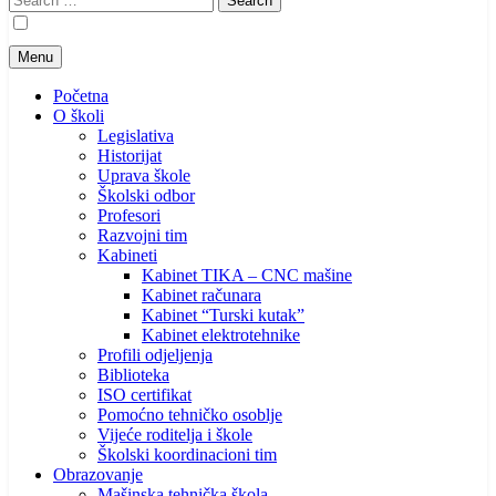
for:
Menu
Početna
O školi
Legislativa
Historijat
Uprava škole
Školski odbor
Profesori
Razvojni tim
Kabineti
Kabinet TIKA – CNC mašine
Kabinet računara
Kabinet “Turski kutak”
Kabinet elektrotehnike
Profili odjeljenja
Biblioteka
ISO certifikat
Pomoćno tehničko osoblje
Vijeće roditelja i škole
Školski koordinacioni tim
Obrazovanje
Mašinska tehnička škola