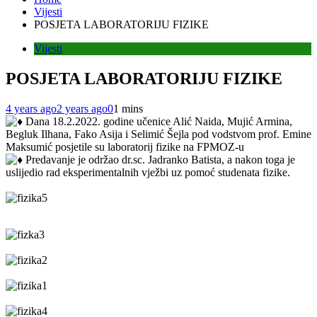
Vijesti
POSJETA LABORATORIJU FIZIKE
Vijesti
POSJETA LABORATORIJU FIZIKE
4 years ago
2 years ago
0
1 mins
Dana 18.2.2022. godine učenice Alić Naida, Mujić Armina,
Begluk Ilhana, Fako Asija i Selimić Šejla pod vodstvom prof. Emine
Maksumić posjetile su laboratorij fizike na FPMOZ-u
Predavanje je održao dr.sc. Jadranko Batista, a nakon toga je
uslijedio rad eksperimentalnih vježbi uz pomoć studenata fizike.