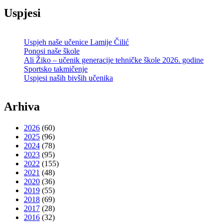
Uspjesi
Uspjeh naše učenice Lamije Čilić
Ponosi naše škole
Ali Žiko – učenik generacije tehničke škole 2026. godine
Sportsko takmičenje
Uspjesi naših bivših učenika
Arhiva
2026
(60)
2025
(96)
2024
(78)
2023
(95)
2022
(155)
2021
(48)
2020
(36)
2019
(55)
2018
(69)
2017
(28)
2016
(32)