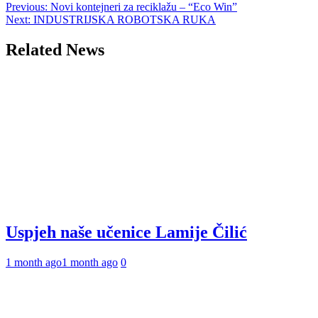
Post
Previous:
Novi kontejneri za reciklažu – “Eco Win”
Next:
INDUSTRIJSKA ROBOTSKA RUKA
navigation
Related News
Uspjeh naše učenice Lamije Čilić
1 month ago
1 month ago
0