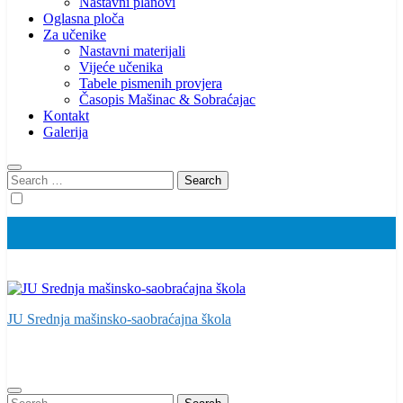
Nastavni planovi
Oglasna ploča
Za učenike
Nastavni materijali
Vijeće učenika
Tabele pismenih provjera
Časopis Mašinac & Sobraćajac
Kontakt
Galerija
Search
for:
JU Srednja mašinsko-saobraćajna škola
Search