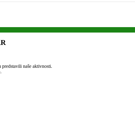
AR
redstavili naše aktivnosti.
.