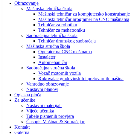
Obrazovanje
Mašinska tehnička škola
Mašinski tehničar za kompjutersko konstruisanje
Mašinski tehničar programer na CNC mašinama
Tehničar za robotiku
Tehničar za mehatroniku
Saobraćajna tehnička škola
Tehničar drumskog saobraćaja
Mašinska stručna škola
Operater na CNC mašinama
Instalater
Automehaničar
Saobraćajna stručna škola
Vozač motornih vozila
Rukovalac građevinskih i pretovarnih mašina
Vanredno obrazovanje
Nastavni planovi
Oglasna ploča
Za učenike
Nastavni materijali
Vijeće učenika
Tabele pismenih provjera
Časopis Mašinac & Sobraćajac
Kontakt
Galerija