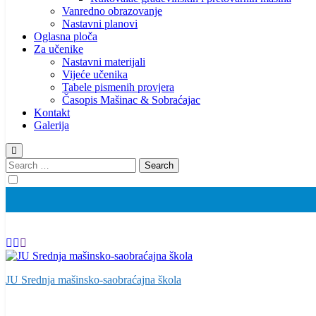
Vanredno obrazovanje
Nastavni planovi
Oglasna ploča
Za učenike
Nastavni materijali
Vijeće učenika
Tabele pismenih provjera
Časopis Mašinac & Sobraćajac
Kontakt
Galerija
Search
for:
JU Srednja mašinsko-saobraćajna škola