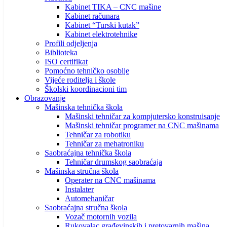
Kabinet TIKA – CNC mašine
Kabinet računara
Kabinet “Turski kutak”
Kabinet elektrotehnike
Profili odjeljenja
Biblioteka
ISO certifikat
Pomoćno tehničko osoblje
Vijeće roditelja i škole
Školski koordinacioni tim
Obrazovanje
Mašinska tehnička škola
Mašinski tehničar za kompjutersko konstruisanje
Mašinski tehničar programer na CNC mašinama
Tehničar za robotiku
Tehničar za mehatroniku
Saobraćajna tehnička škola
Tehničar drumskog saobraćaja
Mašinska stručna škola
Operater na CNC mašinama
Instalater
Automehaničar
Saobraćajna stručna škola
Vozač motornih vozila
Rukovalac građevinskih i pretovarnih mašina