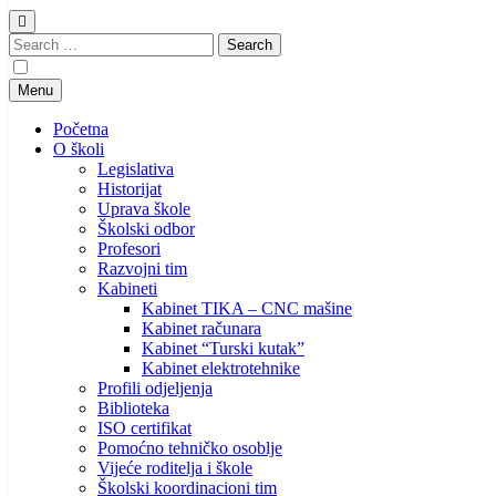
Search
for:
Menu
Početna
O školi
Legislativa
Historijat
Uprava škole
Školski odbor
Profesori
Razvojni tim
Kabineti
Kabinet TIKA – CNC mašine
Kabinet računara
Kabinet “Turski kutak”
Kabinet elektrotehnike
Profili odjeljenja
Biblioteka
ISO certifikat
Pomoćno tehničko osoblje
Vijeće roditelja i škole
Školski koordinacioni tim