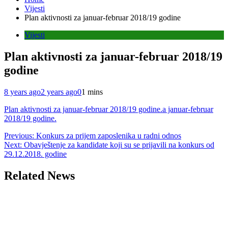
Vijesti
Plan aktivnosti za januar-februar 2018/19 godine
Vijesti
Plan aktivnosti za januar-februar 2018/19
godine
8 years ago
2 years ago
0
1 mins
Plan aktivnosti za januar-februar 2018/19 godine.a januar-februar
2018/19 godine.
Post
Previous:
Konkurs za prijem zaposlenika u radni odnos
Next:
Obavještenje za kandidate koji su se prijavili na konkurs od
navigation
29.12.2018. godine
Related News