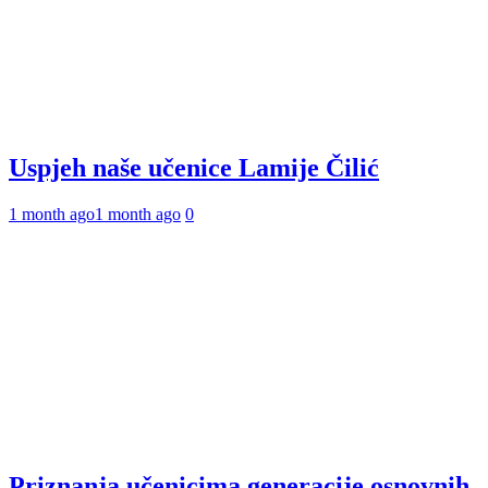
Uspjeh naše učenice Lamije Čilić
1 month ago
1 month ago
0
Priznanja učenicima generacije osnovnih