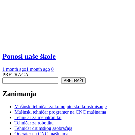
Ponosi naše škole
1 month ago
1 month ago
0
PRETRAGA
PRETRAŽI
Zanimanja
Mašinski tehničar za kompjutersko konstruisanje
Mašinski tehničar programer na CNC mašinama
Tehničar za mehatroniku
Tehničar za robotiku
Tehničar drumskog saobraćaja
Operater na CNC mašinama