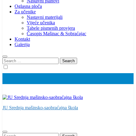
Nastavni planovi
Oglasna ploča
Za učenike
Nastavni materijali
Vijeće učenika
Tabele pismenih provjera
Časopis Mašinac & Sobraćajac
Kontakt
Galerija
Search
for:
JU Srednja mašinsko-saobraćajna škola
Search