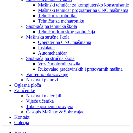
Mašinski tehničar za kompjutersko konstruisanje
Mašinski tehničar programer na CNC mašinama
Tehničar za robotiku
Tehničar za mehatroniku
Saobraćajna tehnička škola
Tehničar drumskog saobraćaja
Mašinska stručna škola
Operater na CNC mašinama
Instalater
Automehaničar
Saobraćajna stručna škola
Vozač motornih vozila
Rukovalac građevinskih i pretovarnih mašina
Vanredno obrazovanje
Nastavni planovi
Oglasna ploča
Za učenike
Nastavni materijali
Vijeće učenika
Tabele pismenih provjera
Časopis Mašinac & Sobraćajac
Kontakt
Galerija
Home