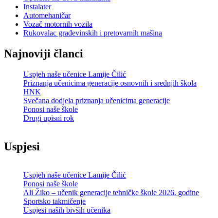
Instalater
Automehaničar
Vozač motornih vozila
Rukovalac građevinskih i pretovarnih mašina
Najnoviji članci
Uspjeh naše učenice Lamije Čilić
Priznanja učenicima generacije osnovnih i srednjih škola
HNK
Svečana dodjela priznanja učenicima generacije
Ponosi naše škole
Drugi upisni rok
Uspjesi
Uspjeh naše učenice Lamije Čilić
Ponosi naše škole
Ali Žiko – učenik generacije tehničke škole 2026. godine
Sportsko takmičenje
Uspjesi naših bivših učenika