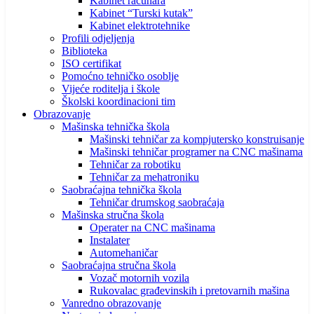
Kabinet računara
Kabinet “Turski kutak”
Kabinet elektrotehnike
Profili odjeljenja
Biblioteka
ISO certifikat
Pomoćno tehničko osoblje
Vijeće roditelja i škole
Školski koordinacioni tim
Obrazovanje
Mašinska tehnička škola
Mašinski tehničar za kompjutersko konstruisanje
Mašinski tehničar programer na CNC mašinama
Tehničar za robotiku
Tehničar za mehatroniku
Saobraćajna tehnička škola
Tehničar drumskog saobraćaja
Mašinska stručna škola
Operater na CNC mašinama
Instalater
Automehaničar
Saobraćajna stručna škola
Vozač motornih vozila
Rukovalac građevinskih i pretovarnih mašina
Vanredno obrazovanje