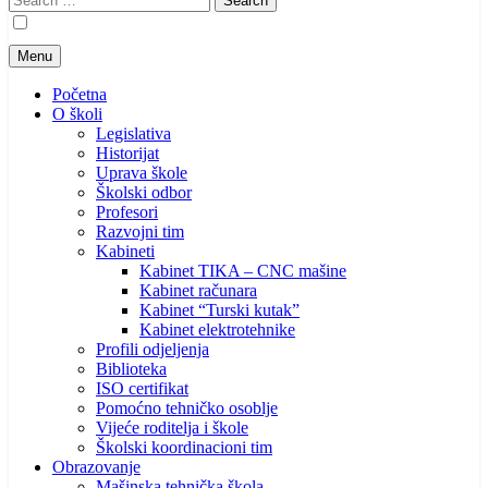
for:
Menu
Početna
O školi
Legislativa
Historijat
Uprava škole
Školski odbor
Profesori
Razvojni tim
Kabineti
Kabinet TIKA – CNC mašine
Kabinet računara
Kabinet “Turski kutak”
Kabinet elektrotehnike
Profili odjeljenja
Biblioteka
ISO certifikat
Pomoćno tehničko osoblje
Vijeće roditelja i škole
Školski koordinacioni tim
Obrazovanje
Mašinska tehnička škola