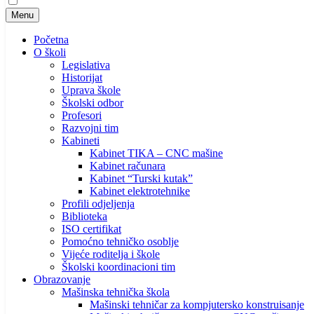
Menu
Početna
O školi
Legislativa
Historijat
Uprava škole
Školski odbor
Profesori
Razvojni tim
Kabineti
Kabinet TIKA – CNC mašine
Kabinet računara
Kabinet “Turski kutak”
Kabinet elektrotehnike
Profili odjeljenja
Biblioteka
ISO certifikat
Pomoćno tehničko osoblje
Vijeće roditelja i škole
Školski koordinacioni tim
Obrazovanje
Mašinska tehnička škola
Mašinski tehničar za kompjutersko konstruisanje