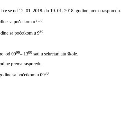
t će se od 12. 01. 2018. do 19. 01. 2018. godine prema rasporedu.
30
odine sa početkom u 9
30
godine sa početkom u 9
00
00
ine od 09
– 13
sati u sekretarijatu škole.
 godine prema rasporedu.
30
 godine sa početkom u 09
017 godine