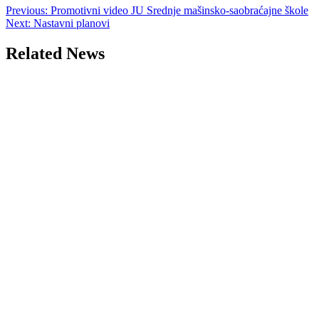
Post
Previous:
Promotivni video JU Srednje mašinsko-saobraćajne škole
Next:
Nastavni planovi
navigation
Related News