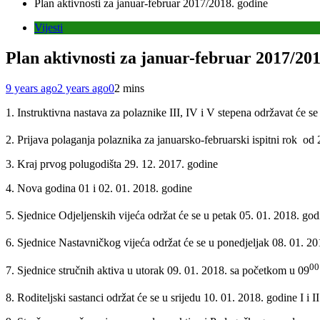
Plan aktivnosti za januar-februar 2017/2018. godine
Vijesti
Plan aktivnosti za januar-februar 2017/201
9 years ago
2 years ago
0
2 mins
1. Instruktivna nastava za polaznike III, IV i V stepena održavat će 
2. Prijava polaganja polaznika za januarsko-februarski ispitni rok od
3. Kraj prvog polugodišta 29. 12. 2017. godine
4. Nova godina 01 i 02. 01. 2018. godine
5. Sjednice Odjeljenskih vijeća održat će se u petak 05. 01. 2018. go
6. Sjednice Nastavničkog vijeća održat će se u ponedjeljak 08. 01. 2
00
7. Sjednice stručnih aktiva u utorak 09. 01. 2018. sa početkom u 09
8. Roditeljski sastanci održat će se u srijedu 10. 01. 2018. godine I i 