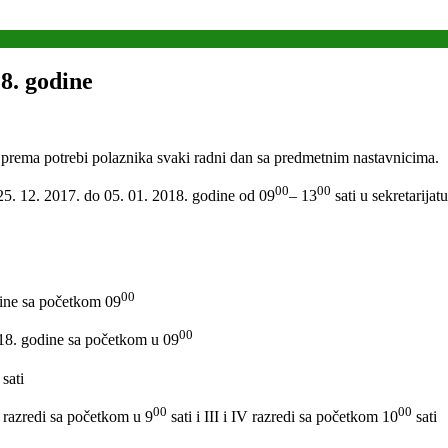
8. godine
se prema potrebi polaznika svaki radni dan sa predmetnim nastavnicima.
00
00
 25. 12. 2017. do 05. 01. 2018. godine od 09
– 13
sati u sekretarijat
00
dine sa početkom 09
00
018. godine sa početkom u 09
sati
00
00
II razredi sa početkom u 9
sati i III i IV razredi sa početkom 10
sati