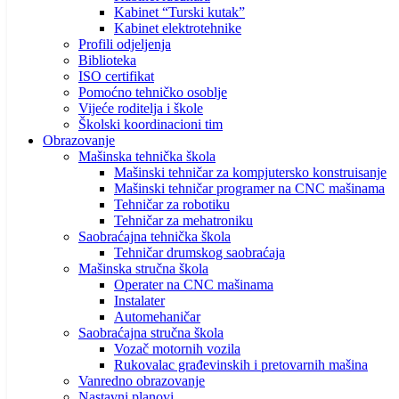
Kabinet “Turski kutak”
Kabinet elektrotehnike
Profili odjeljenja
Biblioteka
ISO certifikat
Pomoćno tehničko osoblje
Vijeće roditelja i škole
Školski koordinacioni tim
Obrazovanje
Mašinska tehnička škola
Mašinski tehničar za kompjutersko konstruisanje
Mašinski tehničar programer na CNC mašinama
Tehničar za robotiku
Tehničar za mehatroniku
Saobraćajna tehnička škola
Tehničar drumskog saobraćaja
Mašinska stručna škola
Operater na CNC mašinama
Instalater
Automehaničar
Saobraćajna stručna škola
Vozač motornih vozila
Rukovalac građevinskih i pretovarnih mašina
Vanredno obrazovanje
Nastavni planovi