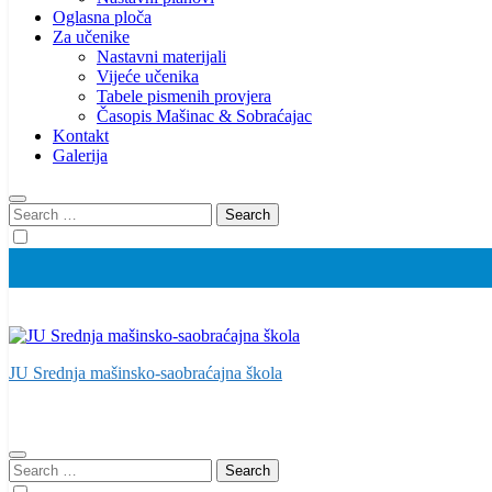
Oglasna ploča
Za učenike
Nastavni materijali
Vijeće učenika
Tabele pismenih provjera
Časopis Mašinac & Sobraćajac
Kontakt
Galerija
Search
for:
JU Srednja mašinsko-saobraćajna škola
Search
for: