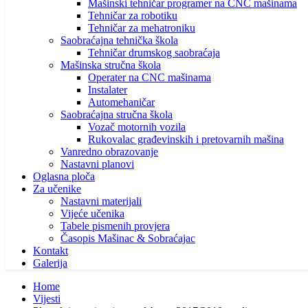
Mašinski tehničar programer na CNC mašinama
Tehničar za robotiku
Tehničar za mehatroniku
Saobraćajna tehnička škola
Tehničar drumskog saobraćaja
Mašinska stručna škola
Operater na CNC mašinama
Instalater
Automehaničar
Saobraćajna stručna škola
Vozač motornih vozila
Rukovalac građevinskih i pretovarnih mašina
Vanredno obrazovanje
Nastavni planovi
Oglasna ploča
Za učenike
Nastavni materijali
Vijeće učenika
Tabele pismenih provjera
Časopis Mašinac & Sobraćajac
Kontakt
Galerija
Home
Vijesti