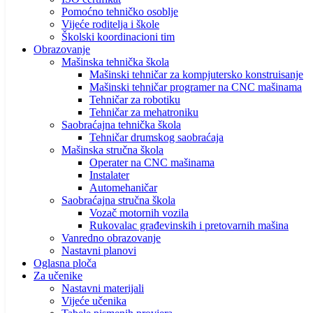
Pomoćno tehničko osoblje
Vijeće roditelja i škole
Školski koordinacioni tim
Obrazovanje
Mašinska tehnička škola
Mašinski tehničar za kompjutersko konstruisanje
Mašinski tehničar programer na CNC mašinama
Tehničar za robotiku
Tehničar za mehatroniku
Saobraćajna tehnička škola
Tehničar drumskog saobraćaja
Mašinska stručna škola
Operater na CNC mašinama
Instalater
Automehaničar
Saobraćajna stručna škola
Vozač motornih vozila
Rukovalac građevinskih i pretovarnih mašina
Vanredno obrazovanje
Nastavni planovi
Oglasna ploča
Za učenike
Nastavni materijali
Vijeće učenika