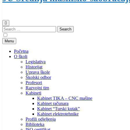
Search
for:
Menu
Početna
O školi
Legislativa
Historijat
Uprava škole
Školski odbor
Profesori
Razvojni tim
Kabineti
Kabinet TIKA – CNC mašine
Kabinet računara
Kabinet “Turski kutak”
Kabinet elektrotehnike
Profili odjeljenja
Biblioteka
ISO certifikat