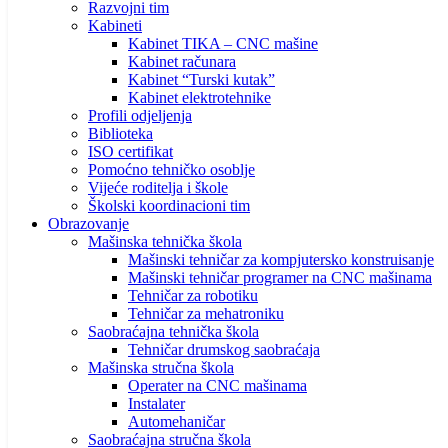
Razvojni tim
Kabineti
Kabinet TIKA – CNC mašine
Kabinet računara
Kabinet “Turski kutak”
Kabinet elektrotehnike
Profili odjeljenja
Biblioteka
ISO certifikat
Pomoćno tehničko osoblje
Vijeće roditelja i škole
Školski koordinacioni tim
Obrazovanje
Mašinska tehnička škola
Mašinski tehničar za kompjutersko konstruisanje
Mašinski tehničar programer na CNC mašinama
Tehničar za robotiku
Tehničar za mehatroniku
Saobraćajna tehnička škola
Tehničar drumskog saobraćaja
Mašinska stručna škola
Operater na CNC mašinama
Instalater
Automehaničar
Saobraćajna stručna škola