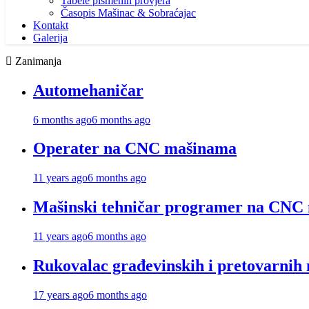
Tabele pismenih provjera
Časopis Mašinac & Sobraćajac
Kontakt
Galerija
Zanimanja
Automehaničar
6 months ago
6 months ago
Operater na CNC mašinama
11 years ago
6 months ago
Mašinski tehničar programer na CNC
11 years ago
6 months ago
Rukovalac građevinskih i pretovarnih
17 years ago
6 months ago