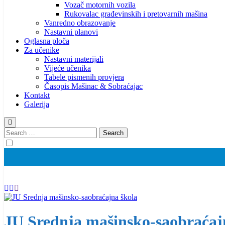
Vozač motornih vozila
Rukovalac građevinskih i pretovarnih mašina
Vanredno obrazovanje
Nastavni planovi
Oglasna ploča
Za učenike
Nastavni materijali
Vijeće učenika
Tabele pismenih provjera
Časopis Mašinac & Sobraćajac
Kontakt
Galerija
Search
for:
JU Srednja mašinsko-saobraćaj