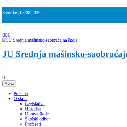
Skip
to
Saturday, 08/08/2026
content
JU Srednja mašinsko-saobraćaj
Menu
Početna
O školi
Legislativa
Historijat
Uprava škole
Školski odbor
Profesori