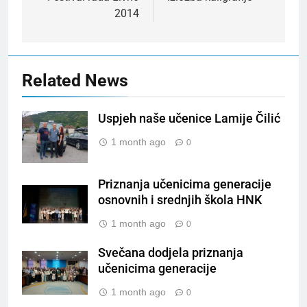
2014
Related News
Uspjeh naše učenice Lamije Čilić
1 month ago
0
Priznanja učenicima generacije
osnovnih i srednjih škola HNK
1 month ago
0
Svečana dodjela priznanja
učenicima generacije
1 month ago
0