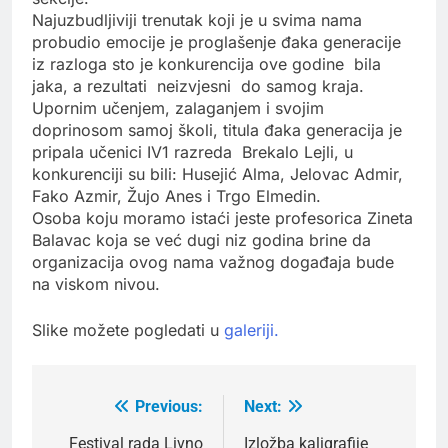
Najuzbudljiviji trenutak koji je u svima nama
probudio emocije je proglašenje đaka generacije
iz razloga sto je konkurencija ove godine bila
jaka, a rezultati neizvjesni do samog kraja.
Upornim učenjem, zalaganjem i svojim
doprinosom samoj školi, titula đaka generacija je
pripala učenici IV1 razreda Brekalo Lejli, u
konkurenciji su bili: Husejić Alma, Jelovac Admir,
Fako Azmir, Žujo Anes i Trgo Elmedin.
Osoba koju moramo istaći jeste profesorica Zineta
Balavac koja se već dugi niz godina brine da
organizacija ovog nama važnog događaja bude
na viskom nivou.
Slike možete pogledati u
galeriji.
Previous:
Next:
Post
navigation
Festival rada Livno
Izložba kaligrafije