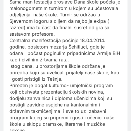
Sama manifestacija proslave Dana škole počela je
malonogometnim turnirom u kojem su učestovala
odjeljenja naše škole. Turnir se održao u
Sjevernom logoru s ciljem da najbolja ekipa (
razred) ima tu čast da finalni susret odigra sa
sastavom profesora.
Centralna manifestacija počinje 18.04.2014.
godine, posjetom mezarja Šehitluci, gdje je
odana počast poginulim pripadnicima Armije BiH
kao i civilnim žrtvama rata.
Istog dana, u prostorijama škole održana je
priredba koju su uveličali prijatelji naše škole, kao
i gosti pristigli iz Tešnja.
Priređen je bogat kulturno- umjetnički program
koji obuhvata prezentaciju školskih novina,
dodjelu zahvalnica i diploma učenicima koji su
postigli zavidne uspjehe na kantonalnim i
državnim takmičenjima i sve to uz zabavni
program kojeg su pripremili gosti i učenici naše
škole u sklopu dramske, literarne i muzičke
sekcije.